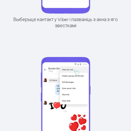
Выберыце кантакт у Viber і пазваніць з акна з яго
звесткамі