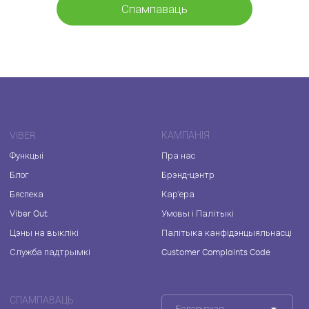
Спампаваць
VIBER
КАМПАНІЯ
Функцыі
Пра нас
Блог
Брэнд-цэнтр
Бяспека
Кар'ера
Viber Out
Умовы і Палітыкі
Цэны на выклікі
Палітыка канфідэнцыяльнасці
Служба падтрымкі
Customer Complaints Code
СПАМПАВАЦЬ
Беларуская