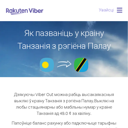
Увайсці
Togg
navig
Як пазваніць у краіну
Танзанія з рэгіёна Палау
Дзякуючы Viber Out можна рабіць высакаякасныя
выклікі ў краіну Танзанія з рэгіёна Палау.
Выклікі на
любы стацыянарны або мабільны нумар у краіне
Танзанія ад 49.0 ¢ за хвіліну.
Папоўніце баланс рахунку або падключыце тарыфны