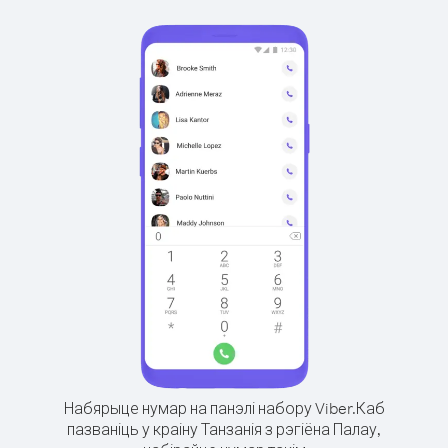
Набярыце нумар на панэлі набору Viber.
Каб
пазваніць у краіну Танзанія з рэгіёна Палау,