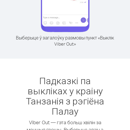
Выберыце ў загалоўку размовы пункт «Выклік
Viber Out»
Падказкі па
выкліках у краіну
Танзанія з рэгіёна
Палау
Viber Out — гэта больш хвілін за
меншыя грошы. Выберыце адзін з