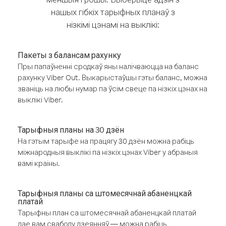
нашых гібкіх тарыфных планаў з
нізкімі цэнамі на выклікі:
Пакеты з балансам рахунку
Пры папаўненні сродкаў яны налічваюцца на баланс
рахунку Viber Out. Выкарыстаўшы гэты баланс, можна
званіць на любы нумар па ўсім свеце па нізкіх цэнах на
выклікі Viber.
Тарыфныя планы на 30 дзён
На гэтым тарыфе на працягу 30 дзён можна рабіць
міжнародныя выклікі па нізкіх цэнах Viber у абраныя
вамі краіны.
Тарыфныя планы са штомесячнай абаненцкай
платай
Тарыфны план са штомесячнай абаненцкай платай
дае вам свабоду дзеянняў — можна рабіць