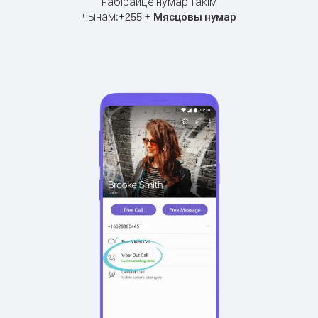
набірайце нумар такім
чынам:
+
+
255
Мясцовы нумар