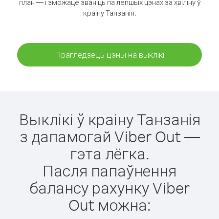
план — і зможаце званіць па лепшых цэнах за хвіліну ў
краіну Танзанія.
Прагледзець цэны на выклікі
Выклікі ў краіну Танзанія
з дапамогай Viber Out —
гэта лёгка.
Пасля папаўнення
балансу рахунку Viber
Out можна: