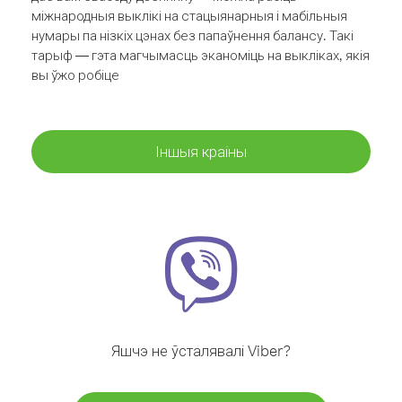
міжнародныя выклікі на стацыянарныя і мабільныя
нумары па нізкіх цэнах без папаўнення балансу. Такі
тарыф — гэта магчымасць эканоміць на выкліках, якія
вы ўжо робіце
Іншыя краіны
Яшчэ не ўсталявалі Viber?