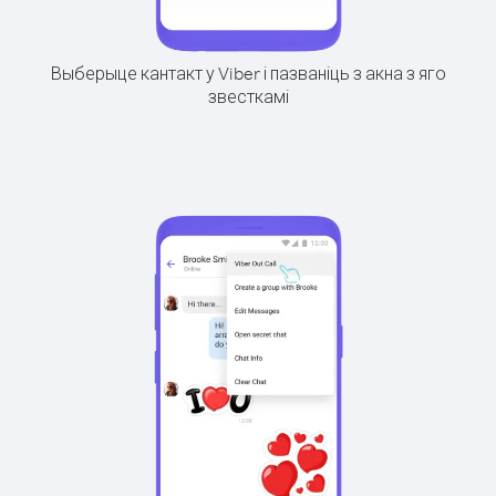
Выберыце кантакт у Viber і пазваніць з акна з яго
звесткамі