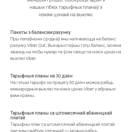
нашых гібкіх тарыфных планаў з
нізкімі цэнамі на выклікі:
Пакеты з балансам рахунку
Пры папаўненні сродкаў яны налічваюцца на баланс
рахунку Viber Out. Выкарыстаўшы гэты баланс, можна
званіць на любы нумар па ўсім свеце па нізкіх цэнах на
выклікі Viber.
Тарыфныя планы на 30 дзён
На гэтым тарыфе на працягу 30 дзён можна рабіць
міжнародныя выклікі па нізкіх цэнах Viber у абраныя
вамі краіны.
Тарыфныя планы са штомесячнай абаненцкай
платай
Тарыфны план са штомесячнай абаненцкай платай
дае вам свабоду дзеянняў — можна рабіць