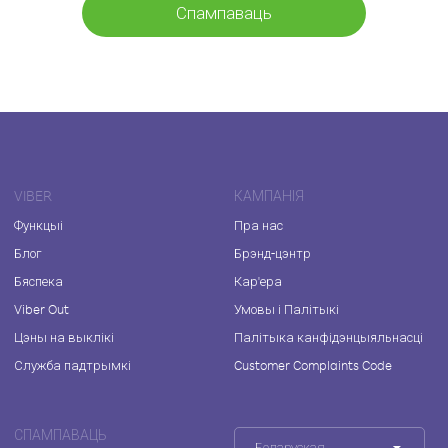
Спампаваць
VIBER
КАМПАНІЯ
Функцыі
Пра нас
Блог
Брэнд-цэнтр
Бяспека
Кар'ера
Viber Out
Умовы і Палітыкі
Цэны на выклікі
Палітыка канфідэнцыяльнасці
Служба падтрымкі
Customer Complaints Code
СПАМПАВАЦЬ
Беларуская