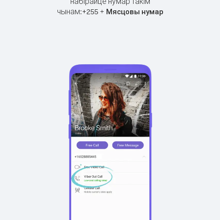
набірайце нумар такім
чынам:
+
+
255
Мясцовы нумар