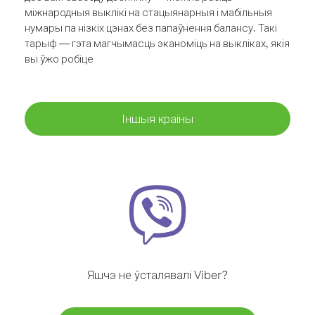
міжнародныя выклікі на стацыянарныя і мабільныя
нумары па нізкіх цэнах без папаўнення балансу. Такі
тарыф — гэта магчымасць эканоміць на выкліках, якія
вы ўжо робіце
Іншыя краіны
Яшчэ не ўсталявалі Viber?