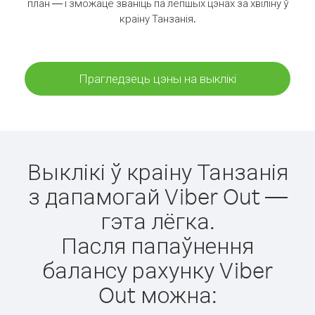
план — і зможаце званіць па лепшых цэнах за хвіліну ў
краіну Танзанія.
Прагледзець цэны на выклікі
Выклікі ў краіну Танзанія
з дапамогай Viber Out —
гэта лёгка.
Пасля папаўнення
балансу рахунку Viber
Out можна: