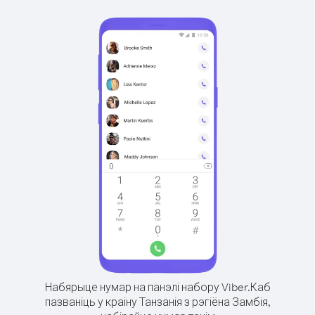
Набярыце нумар на панэлі набору Viber.
Каб
пазваніць у краіну Танзанія з рэгіёна Замбія,