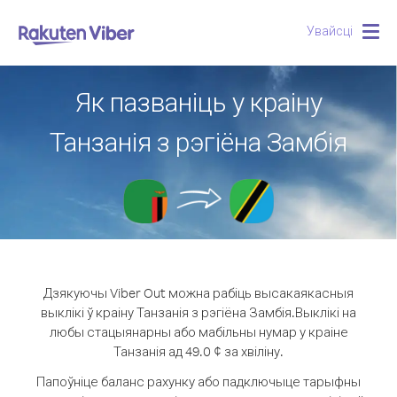
Увайсці
Togg
navig
Як пазваніць у краіну
Танзанія з рэгіёна Замбія
Дзякуючы Viber Out можна рабіць высакаякасныя
выклікі ў краіну Танзанія з рэгіёна Замбія.
Выклікі на
любы стацыянарны або мабільны нумар у краіне
Танзанія ад 49.0 ¢ за хвіліну.
Папоўніце баланс рахунку або падключыце тарыфны