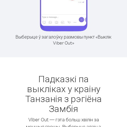
Выберыце ў загалоўку размовы пункт «Выклік
Viber Out»
Падказкі па
выкліках у краіну
Танзанія з рэгіёна
Замбія
Viber Out — гэта больш хвілін за
меншыя грошы. Выберыце адзін з