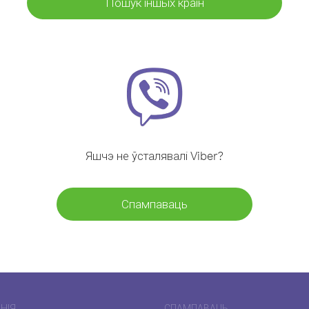
Пошук іншых краін
Яшчэ не ўсталявалі Viber?
Спампаваць
НІЯ
СПАМПАВАЦЬ