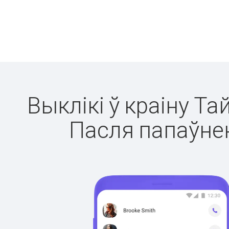
Выклікі ў краіну Та
Пасля папаўнен