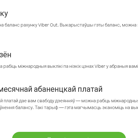
нку
а баланс рахунку Viber Out. Выкарыстаўшы гэты баланс, можна 
зён
рабіць міжнародныя выклікі па нізкіх цэнах Viber у абраныя вамі
есячнай абаненцкай платай
 платай дае вам свабоду дзеянняў — можна рабіць міжнародныя 
аўнення балансу. Такі тарыф — гэта магчымасць эканоміць на выкл