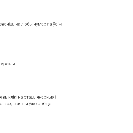
званіць на любы нумар па ўсім
 краіны.
выклікі на стацыянарныя і
іках, якія вы ўжо робіце