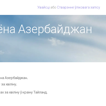
Увайсці
або
Стварэнне ўліковага запісу
гіёна Азербайджан
ёна Азербайджан.
за хвіліну.
за хвіліну ў краіну Тайланд.