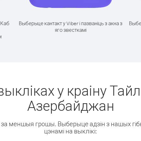
.
Каб
Выберыце кантакт у Viber і пазваніць з акна з
Выбе
яго звесткамі
м
выкліках у краіну Тайл
Азербайджан
ін за меншыя грошы. Выберыце адзін з нашых гібк
цэнамі на выклікі: