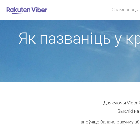
Спампаваць
Як пазваніць у к
Дзякуючы Viber 
Выклікі на
Папоўніце баланс рахунку аб