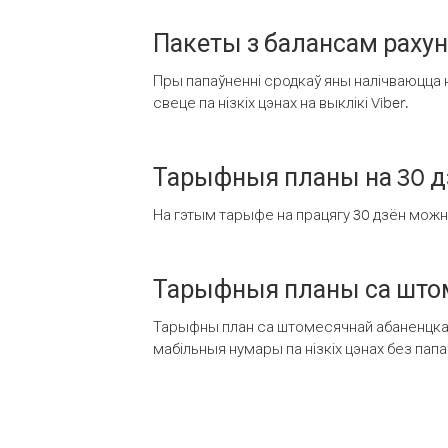
Пакеты з балансам раху
Пры папаўненні сродкаў яны налічваюцца н
свеце па нізкіх цэнах на выклікі Viber.
Тарыфныя планы на 30 д
На гэтым тарыфе на працягу 30 дзён можна 
Тарыфныя планы са штом
Тарыфны план са штомесячнай абаненцкай
мабільныя нумары па нізкіх цэнах без пап