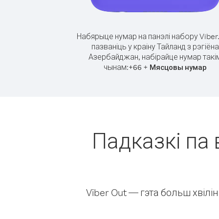
Набярыце нумар на панэлі набору Viber
пазваніць у краіну Тайланд з рэгіёна
Азербайджан, набірайце нумар такі
чынам:
+
+
66
Мясцовы нумар
Падказкі па 
Viber Out — гэта больш хвіл