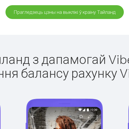
Прагледзець цэны на выклікі ў краіну Тайланд
йланд з дапамогай Vib
ня балансу рахунку V