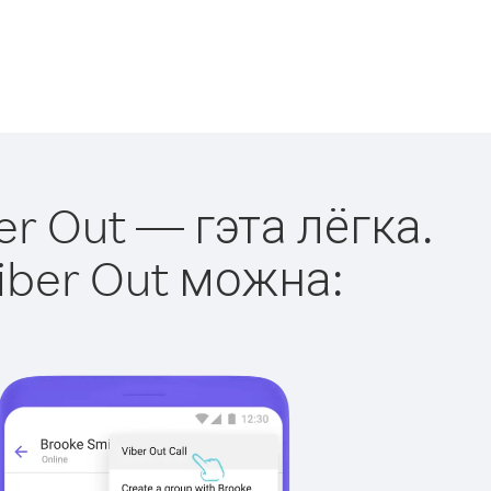
er Out — гэта лёгка.
iber Out можна: