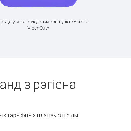
рыце ў загалоўку размовы пункт «Выклік
Viber Out»
анд з рэгіёна
іх тарыфных планаў з нізкімі