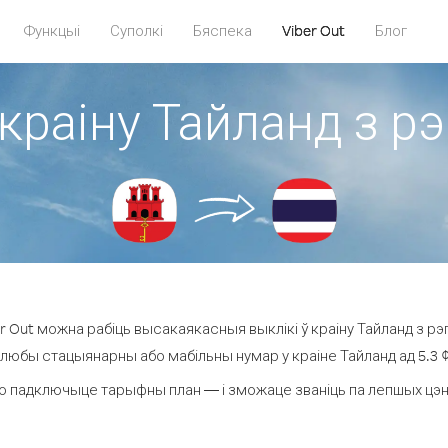
Функцыі
Суполкі
Бяспека
Viber Out
Блог
 краіну Тайланд з рэ
 Out можна рабіць высакаякасныя выклікі ў краіну Тайланд з рэг
 любы стацыянарны або мабільны нумар у краіне Тайланд ад 5.3 ¢ 
о падключыце тарыфны план — і зможаце званіць па лепшых цэнах 