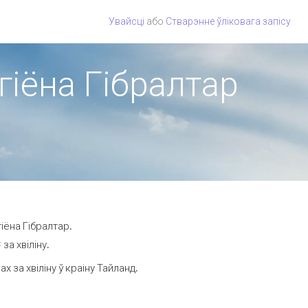
Увайсці
або
Стварэнне ўліковага запісу
гіёна Гібралтар
іёна Гібралтар.
за хвіліну.
за хвіліну ў краіну Тайланд.