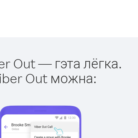
er Out — гэта лёгка.
iber Out можна: