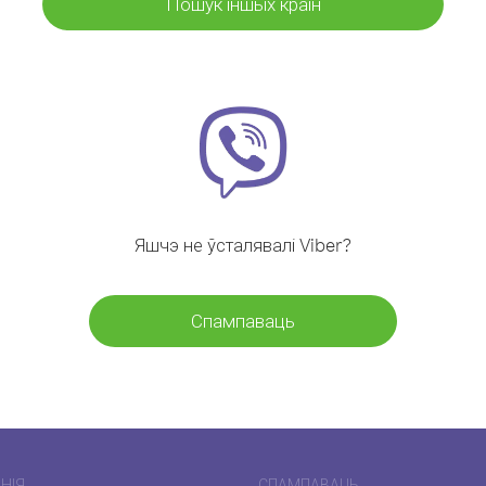
Пошук іншых краін
Яшчэ не ўсталявалі Viber?
Спампаваць
НІЯ
СПАМПАВАЦЬ