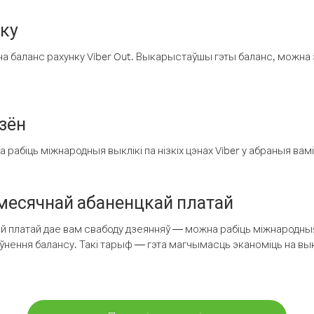
нку
а баланс рахунку Viber Out. Выкарыстаўшы гэты баланс, можна 
зён
рабіць міжнародныя выклікі па нізкіх цэнах Viber у абраныя вамі
есячнай абаненцкай платай
 платай дае вам свабоду дзеянняў — можна рабіць міжнародныя 
аўнення балансу. Такі тарыф — гэта магчымасць эканоміць на выкл