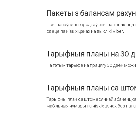
Пакеты з балансам раху
Пры папаўненні сродкаў яны налічваюцца н
свеце па нізкіх цэнах на выклікі Viber.
Тарыфныя планы на 30 д
На гэтым тарыфе на працягу 30 дзён можна 
Тарыфныя планы са штом
Тарыфны план са штомесячнай абаненцкай
мабільныя нумары па нізкіх цэнах без пап