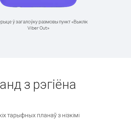
рыце ў загалоўку размовы пункт «Выклік
Viber Out»
анд з рэгіёна
іх тарыфных планаў з нізкімі