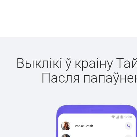
Выклікі ў краіну Та
Пасля папаўнен