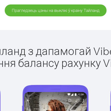
Прагледзець цэны на выклікі ў краіну Тайланд
йланд з дапамогай Vib
ня балансу рахунку V