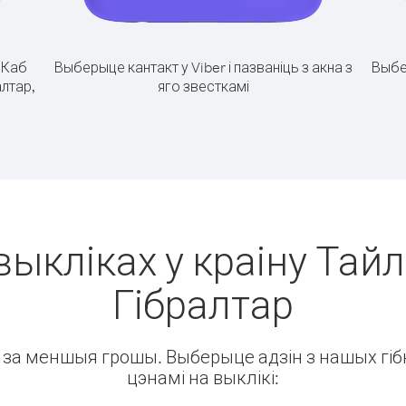
.
Каб
Выберыце кантакт у Viber і пазваніць з акна з
Выбе
алтар,
яго звесткамі
выкліках у краіну Тайл
Гібралтар
ін за меншыя грошы. Выберыце адзін з нашых гібк
цэнамі на выклікі: