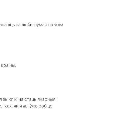
званіць на любы нумар па ўсім
 краіны.
выклікі на стацыянарныя і
іках, якія вы ўжо робіце