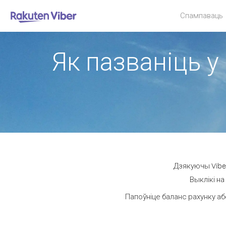
Спампаваць
Як пазваніць у
Дзякуючы Viber
Выклікі на
Папоўніце баланс рахунку аб