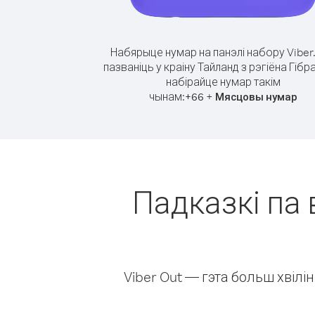
Набярыце нумар на панэлі набору Viber
пазваніць у краіну Тайланд з рэгіёна Гібр
набірайце нумар такім
чынам:
+
+
66
Мясцовы нумар
Падказкі па 
Viber Out — гэта больш хвіл