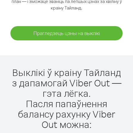
план — і зможаце званіць па лепшых цэнах за хвіліну ў
краіну Тайланд.
Прагледзець цэны на выклікі
Выклікі ў краіну Тайланд
з дапамогай Viber Out —
гэта лёгка.
Пасля папаўнення
балансу рахунку Viber
Out можна: