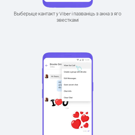
Выберыце кантакт у Viber і пазваніць з акна з яго
звесткамі