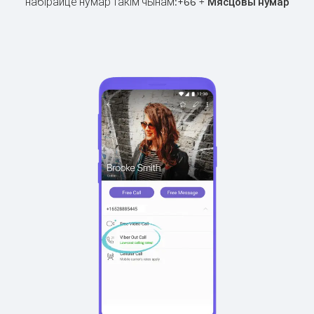
набірайце нумар такім чынам:
+
+
66
Мясцовы нумар