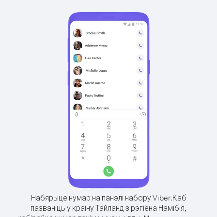
Набярыце нумар на панэлі набору Viber.
Каб
пазваніць у краіну Тайланд з рэгіёна Намібія,