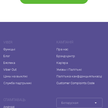
VIBER
КАМПАНІЯ
Функцыі
Пра нас
Блог
Брэнд-цэнтр
Бяспека
Кар'ера
Viber Out
Умовы і Палітыкі
Цэны на выклікі
Палітыка канфідэнцыяльнасці
Служба падтрымкі
Customer Complaints Code
СПАМПАВАЦЬ
Беларуская
Android