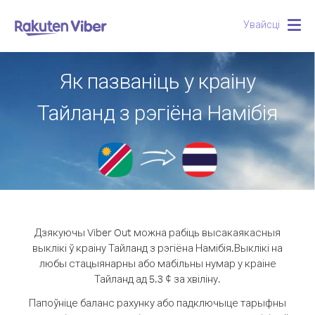
Увайсці
Togg
navig
Як пазваніць у краіну
Тайланд з рэгіёна Намібія
Дзякуючы Viber Out можна рабіць высакаякасныя
выклікі ў краіну Тайланд з рэгіёна Намібія.
Выклікі на
любы стацыянарны або мабільны нумар у краіне
Тайланд ад 5.3 ¢ за хвіліну.
Папоўніце баланс рахунку або падключыце тарыфны