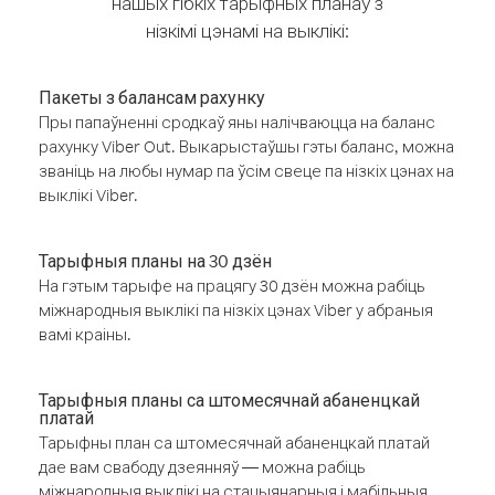
нашых гібкіх тарыфных планаў з
нізкімі цэнамі на выклікі:
Пакеты з балансам рахунку
Пры папаўненні сродкаў яны налічваюцца на баланс
рахунку Viber Out. Выкарыстаўшы гэты баланс, можна
званіць на любы нумар па ўсім свеце па нізкіх цэнах на
выклікі Viber.
Тарыфныя планы на 30 дзён
На гэтым тарыфе на працягу 30 дзён можна рабіць
міжнародныя выклікі па нізкіх цэнах Viber у абраныя
вамі краіны.
Тарыфныя планы са штомесячнай абаненцкай
платай
Тарыфны план са штомесячнай абаненцкай платай
дае вам свабоду дзеянняў — можна рабіць
міжнародныя выклікі на стацыянарныя і мабільныя