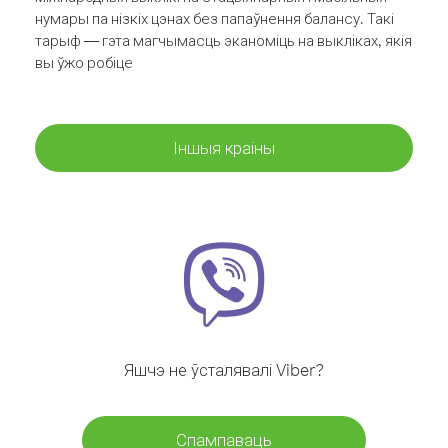
нумары па нізкіх цэнах без папаўнення балансу. Такі
тарыф — гэта магчымасць эканоміць на выкліках, якія
вы ўжо робіце
Іншыя краіны
Яшчэ не ўсталявалі Viber?
Спампаваць