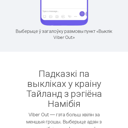
Выберыце ў загалоўку размовы пункт «Выклік
Viber Out»
Падказкі па
выкліках у краіну
Тайланд з рэгіёна
Намібія
Viber Out — гэта больш хвілін за
меншыя грошы. Выберыце адзін з