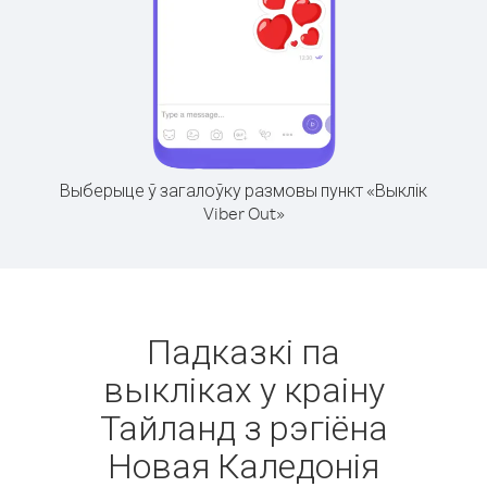
Выберыце ў загалоўку размовы пункт «Выклік
Viber Out»
Падказкі па
выкліках у краіну
Тайланд з рэгіёна
Новая Каледонія