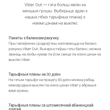
Viber Out — гэта больш хвілін за
меншыя грошы. Выберыце адзін з
нашых гібкіх тарыфных планаў з
нізкімі цэнамі на выклікі:
Пакеты з балансам рахунку
Пры папаўненні сродкаў яны налічваюцца на баланс
рахунку Viber Out. Выкарыстаўшы гэты баланс, можна
званіць на любы нумар па ўсім свеце па нізкіх цэнах на
выклікі Viber.
Тарыфныя планы на 30 дзён
На гэтым тарыфе на працягу 30 дзён можна рабіць
міжнародныя выклікі па нізкіх цэнах Viber у абраныя
вамі краіны.
Тарыфныя планы са штомесячнай абаненцкай
платай