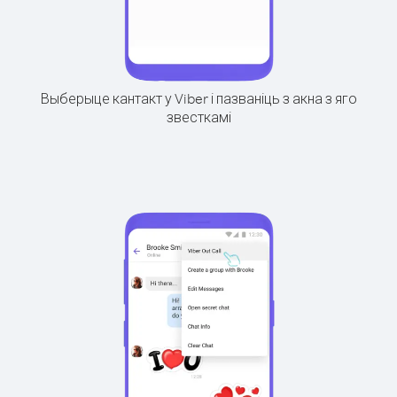
Выберыце кантакт у Viber і пазваніць з акна з яго
звесткамі