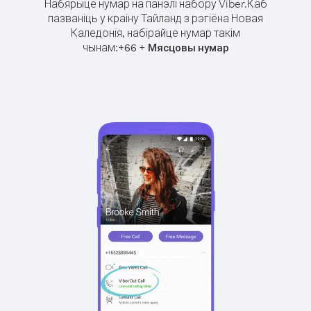
Набярыце нумар на панэлі набору Viber.
Каб
пазваніць у краіну Тайланд з рэгіёна Новая
Каледонія, набірайце нумар такім
чынам:
+
+
66
Мясцовы нумар