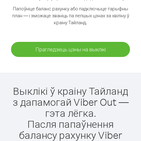
Папоўніце баланс рахунку або падключыце тарыфны
план — і зможаце званіць па лепшых цэнах за хвіліну ў
краіну Тайланд.
Прагледзець цэны на выклікі
Выклікі ў краіну Тайланд
з дапамогай Viber Out —
гэта лёгка.
Пасля папаўнення
балансу рахунку Viber