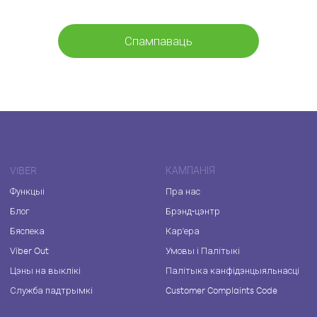
Спампаваць
VIBER
КАМПАНІЯ
Функцыі
Пра нас
Блог
Брэнд-цэнтр
Бяспека
Кар'ера
Viber Out
Умовы і Палітыкі
Цэны на выклікі
Палітыка канфідэнцыяльнасці
Служба падтрымкі
Customer Complaints Code