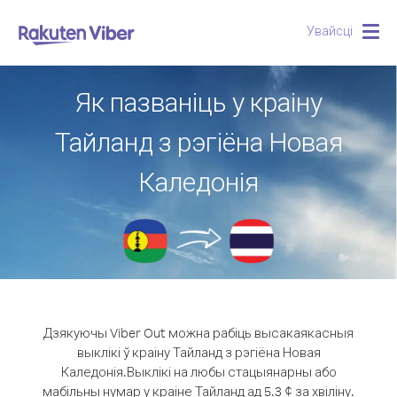
Увайсці
Togg
navig
Як пазваніць у краіну
Тайланд з рэгіёна Новая
Каледонія
Дзякуючы Viber Out можна рабіць высакаякасныя
выклікі ў краіну Тайланд з рэгіёна Новая
Каледонія.
Выклікі на любы стацыянарны або
мабільны нумар у краіне Тайланд ад 5.3 ¢ за хвіліну.