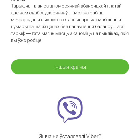
Тарыфны план са штомесячнай абаненцкай платай
дае вам свабоду дзеянняў — можна рабіць
міжнародныя выклікі на стацыянарныя і мабільныя
нумары па нізкіх цэнах без папаўнення балансу. Такі
тарыф — гэта магчымасць эканоміць на выкліках, якія
вы ўжо робіце
Іншыя краіны
Яшчэ не ўсталявалі Viber?