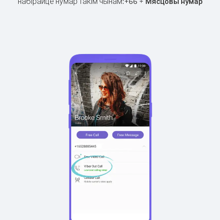
набірайце нумар такім чынам:
+
+
66
Мясцовы нумар