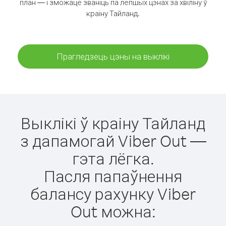
план — і зможаце званіць па лепшых цэнах за хвіліну ў
краіну Тайланд.
Прагледзець цэны на выклікі
Выклікі ў краіну Тайланд
з дапамогай Viber Out —
гэта лёгка.
Пасля папаўнення
балансу рахунку Viber
Out можна: