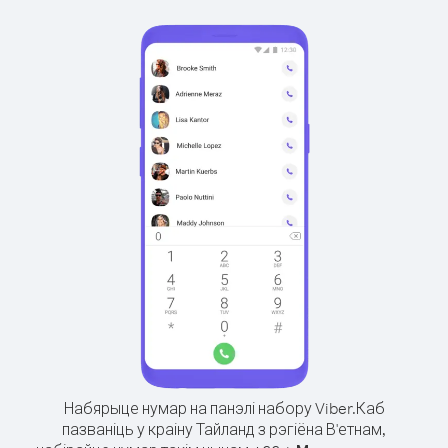
Набярыце нумар на панэлі набору Viber.
Каб
пазваніць у краіну Тайланд з рэгіёна В'етнам,