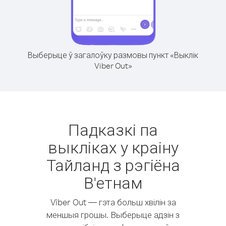
Выберыце ў загалоўку размовы пункт «Выклік
Viber Out»
Падказкі па
выкліках у краіну
Тайланд з рэгіёна
В'етнам
Viber Out — гэта больш хвілін за
меншыя грошы. Выберыце адзін з