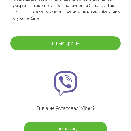
нумары па нізкіх цэнах без папаўнення балансу. Такі
тарыф — гэта магчымасць эканоміць на выкліках, якія
вы ўжо робіце
Іншыя краіны
Яшчэ не ўсталявалі Viber?
Спампаваць