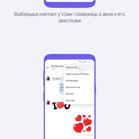
Выберыце кантакт у Viber і пазваніць з акна з яго
звесткамі