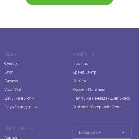
VIBER
КАМПАНІЯ
Функцыі
Пра нас
Блог
Брэнд-цэнтр
Бяспека
Кар'ера
Viber Out
Умовы і Палітыкі
Цэны на выклікі
Палітыка канфідэнцыяльнасці
Служба падтрымкі
Customer Complaints Code
СПАМПАВАЦЬ
Беларуская
Android