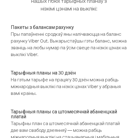
нашых гібкіх тарыфных планаў з
нізкімі цэнамі на выклікі:
Пакеты з балансам рахунку
Пры папаўненні сродкаў яны налічваюцца на баланс
рахунку Viber Out. Выкарыстаўшы гэты баланс, можна
званіць на любы нумар па ўсім свеце па нізкіх цэнах на
выклікі Viber.
Тарыфныя планы на 30 дзён
На гэтым тарыфе на працягу 30 дзён можна рабіць
міжнародныя выклікі па нізкіх цэнах Viber у абраныя
вамі краіны.
Тарыфныя планы са штомесячнай абаненцкай
платай
Тарыфны план са штомесячнай абаненцкай платай
дае вам свабоду дзеянняў — можна рабіць
міжнародныя выклікі на стацыянарныя і мабільныя