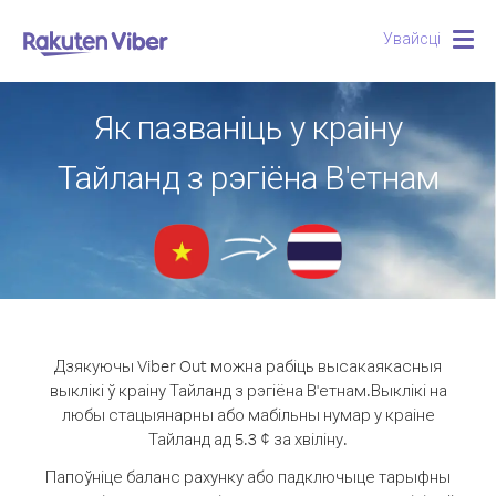
Увайсці
Togg
navig
Як пазваніць у краіну
Тайланд з рэгіёна В'етнам
Дзякуючы Viber Out можна рабіць высакаякасныя
выклікі ў краіну Тайланд з рэгіёна В'етнам.
Выклікі на
любы стацыянарны або мабільны нумар у краіне
Тайланд ад 5.3 ¢ за хвіліну.
Папоўніце баланс рахунку або падключыце тарыфны