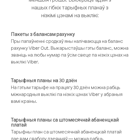
нашых гібкіх тарыфных планаў з
нізкімі цэнамі на выклікі:
Пакеты з балансам рахунку
Пры папаўненні сродкаў яны налічваюцца на баланс
рахунку Viber Out. Выкарыстаўшы гэты баланс, можна
званіць на любы нумар па ўсім свеце па нізкіх цэнах на
выклікі Viber.
Тарыфныя планы на 30 дзён
На гэтым тарыфе на працягу 30 дзён можна рабіць
міжнародныя выклікі па нізкіх цэнах Viber у абраныя
вамі краіны.
Тарыфныя планы са штомесячнай абаненцкай
платай
Тарыфны план са штомесячнай абаненцкай платай
дае вам свабоду дзеянняў — можна рабіць