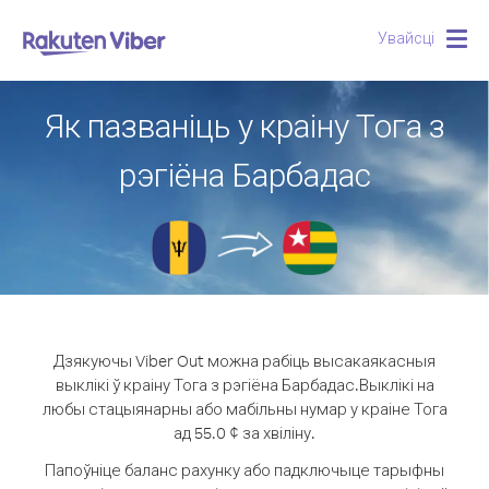
Увайсці
Togg
navig
Як пазваніць у краіну Тога з
рэгіёна Барбадас
Дзякуючы Viber Out можна рабіць высакаякасныя
выклікі ў краіну Тога з рэгіёна Барбадас.
Выклікі на
любы стацыянарны або мабільны нумар у краіне Тога
ад 55.0 ¢ за хвіліну.
Папоўніце баланс рахунку або падключыце тарыфны