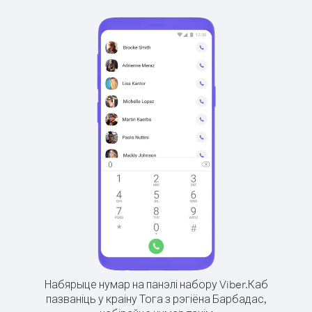
Набярыце нумар на панэлі набору Viber.
Каб
пазваніць у краіну Тога з рэгіёна Барбадас,