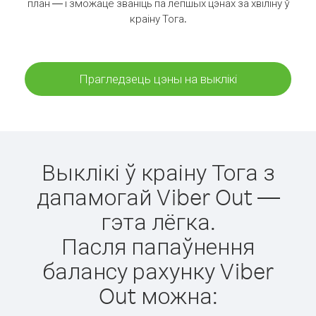
план — і зможаце званіць па лепшых цэнах за хвіліну ў
краіну Тога.
Прагледзець цэны на выклікі
Выклікі ў краіну Тога з
дапамогай Viber Out —
гэта лёгка.
Пасля папаўнення
балансу рахунку Viber
Out можна: