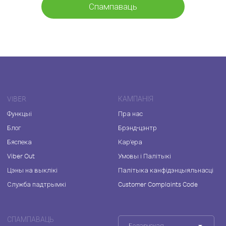
Спампаваць
VIBER
КАМПАНІЯ
Функцыі
Пра нас
Блог
Брэнд-цэнтр
Бяспека
Кар'ера
Viber Out
Умовы і Палітыкі
Цэны на выклікі
Палітыка канфідэнцыяльнасці
Служба падтрымкі
Customer Complaints Code
СПАМПАВАЦЬ
Беларуская