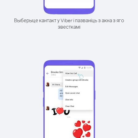
Выберыце кантакт у Viber і пазваніць з акна з яго
звесткамі