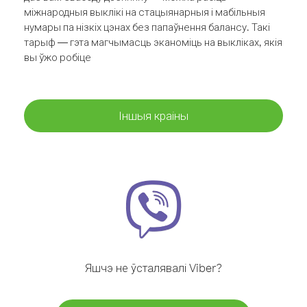
міжнародныя выклікі на стацыянарныя і мабільныя
нумары па нізкіх цэнах без папаўнення балансу. Такі
тарыф — гэта магчымасць эканоміць на выкліках, якія
вы ўжо робіце
Іншыя краіны
Яшчэ не ўсталявалі Viber?