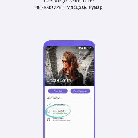
набірайце нумар такім
чынам:
+
+
228
Мясцовы нумар