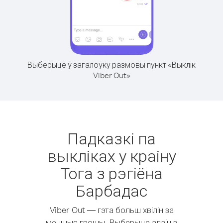
Выберыце ў загалоўку размовы пункт «Выклік
Viber Out»
Падказкі па
выкліках у краіну
Тога з рэгіёна
Барбадас
Viber Out — гэта больш хвілін за
меншыя грошы. Выберыце адзін з