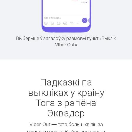
Выберыце ў загалоўку размовы пункт «Выклік
Viber Out»
Падказкі па
выкліках у краіну
Тога з рэгіёна
Эквадор
Viber Out — гэта больш хвілін за
меншыя грошы. Выберыце адзін з