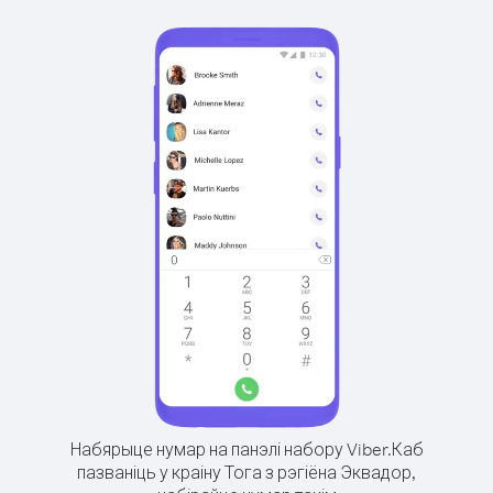
Набярыце нумар на панэлі набору Viber.
Каб
пазваніць у краіну Тога з рэгіёна Эквадор,