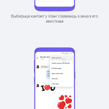
Выберыце кантакт у Viber і пазваніць з акна з яго
звесткамі