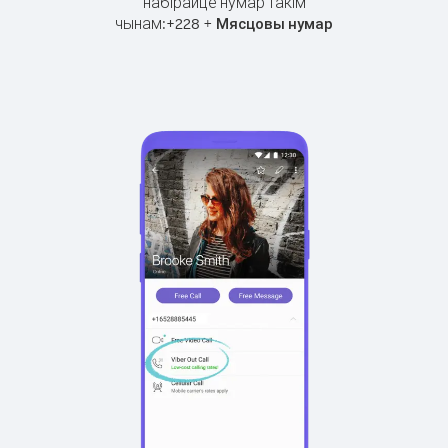
набірайце нумар такім
чынам:
+
+
228
Мясцовы нумар