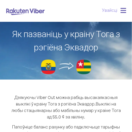
Увайсці
Togg
navig
Як пазваніць у краіну Тога з
рэгіёна Эквадор
Дзякуючы Viber Out можна рабіць высакаякасныя
выклікі ў краіну Тога з рэгіёна Эквадор.
Выклікі на
любы стацыянарны або мабільны нумар у краіне Тога
ад 55.0 ¢ за хвіліну.
Папоўніце баланс рахунку або падключыце тарыфны