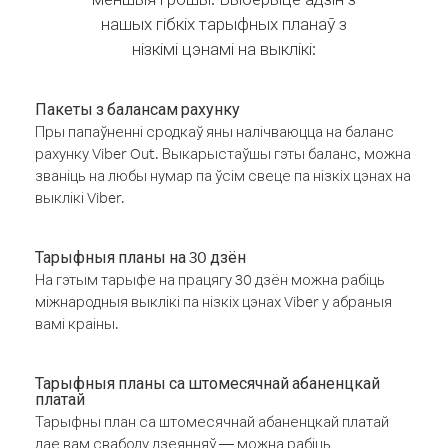
нашых гібкіх тарыфных планаў з
нізкімі цэнамі на выклікі:
Пакеты з балансам рахунку
Пры папаўненні сродкаў яны налічваюцца на баланс
рахунку Viber Out. Выкарыстаўшы гэты баланс, можна
званіць на любы нумар па ўсім свеце па нізкіх цэнах на
выклікі Viber.
Тарыфныя планы на 30 дзён
На гэтым тарыфе на працягу 30 дзён можна рабіць
міжнародныя выклікі па нізкіх цэнах Viber у абраныя
вамі краіны.
Тарыфныя планы са штомесячнай абаненцкай
платай
Тарыфны план са штомесячнай абаненцкай платай
дае вам свабоду дзеянняў — можна рабіць