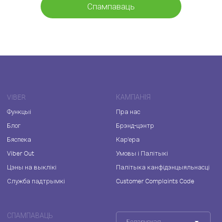
Спампаваць
VIBER
КАМПАНІЯ
Функцыі
Пра нас
Блог
Брэнд-цэнтр
Бяспека
Кар'ера
Viber Out
Умовы і Палітыкі
Цэны на выклікі
Палітыка канфідэнцыяльнасці
Служба падтрымкі
Customer Complaints Code
СПАМПАВАЦЬ
Беларуская