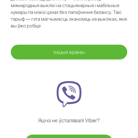
міжнародныя выклікі на стацыянарныя і мабільныя
нумары па нізкіх цэнах без папаўнення балансу. Такі
тарыф — гэта магчымасць эканоміць на выкліках, якія
вы ўжо робіце
Іншыя краіны
Яшчэ не ўсталявалі Viber?