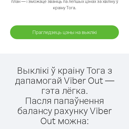
план — і зможаце званіць па лепшых цэнах за хвіліну ў
краіну Тога.
Прагледзець цэны на выклікі
Выклікі ў краіну Тога з
дапамогай Viber Out —
гэта лёгка.
Пасля папаўнення
балансу рахунку Viber
Out можна: