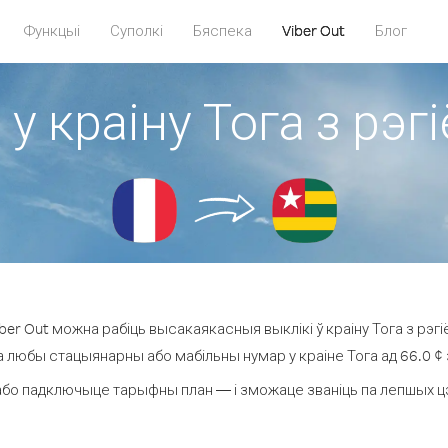
Функцыі
Суполкі
Бяспека
Viber Out
Блог
 у краіну Тога з рэ
er Out можна рабіць высакаякасныя выклікі ў краіну Тога з рэг
а любы стацыянарны або мабільны нумар у краіне Тога ад 66.0 ¢ з
бо падключыце тарыфны план — і зможаце званіць па лепшых цэна