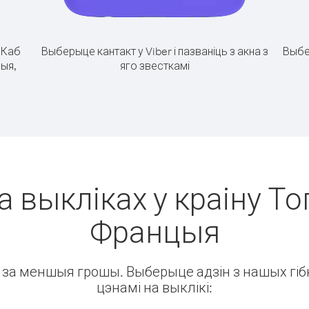
.
Каб
Выберыце кантакт у Viber і пазваніць з акна з
Выбе
цыя,
яго звесткамі
а выкліках у краіну Тог
Францыя
ін за меншыя грошы. Выберыце адзін з нашых гібк
цэнамі на выклікі: