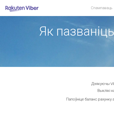
Спампаваць
Як пазваніць
Дзякуючы Vib
Выклікі н
Папоўніце баланс рахунку а