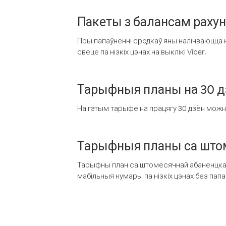
Пакеты з балансам раху
Пры папаўненні сродкаў яны налічваюцца н
свеце па нізкіх цэнах на выклікі Viber.
Тарыфныя планы на 30 д
На гэтым тарыфе на працягу 30 дзён можна 
Тарыфныя планы са штом
Тарыфны план са штомесячнай абаненцкай
мабільныя нумары па нізкіх цэнах без пап