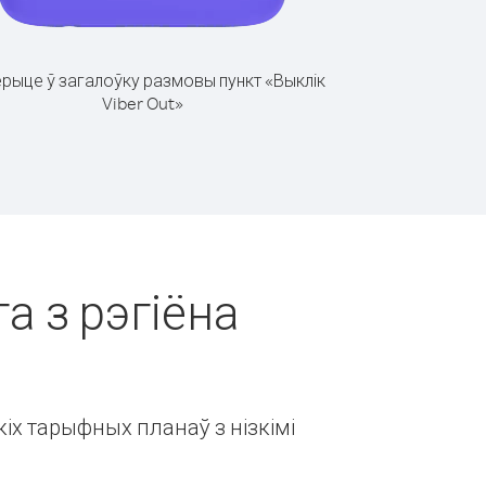
рыце ў загалоўку размовы пункт «Выклік
Viber Out»
а з рэгіёна
іх тарыфных планаў з нізкімі