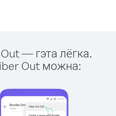
 Out — гэта лёгка.
iber Out можна: