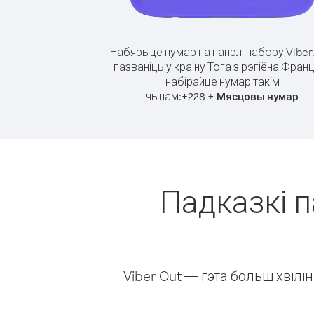
Набярыце нумар на панэлі набору Viber
пазваніць у краіну Тога з рэгіёна Фран
набірайце нумар такім
чынам:
+
+
228
Мясцовы нумар
Падказкі п
Viber Out — гэта больш хвіл