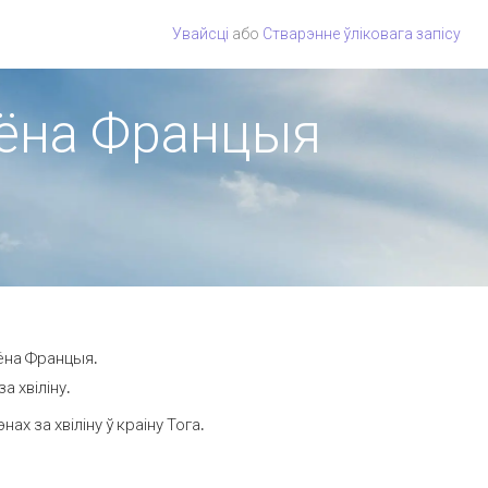
Увайсці
або
Стварэнне ўліковага запісу
гіёна Францыя
іёна Францыя.
а хвіліну.
х за хвіліну ў краіну Тога.