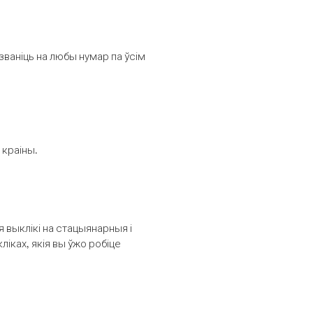
званіць на любы нумар па ўсім
 краіны.
выклікі на стацыянарныя і
іках, якія вы ўжо робіце