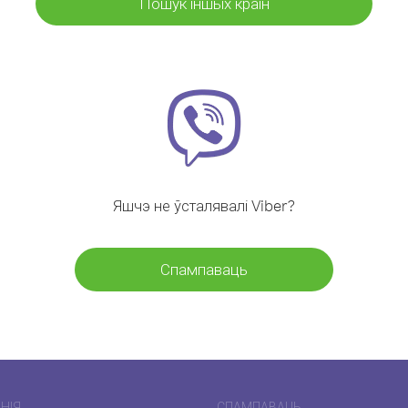
Пошук іншых краін
Яшчэ не ўсталявалі Viber?
Спампаваць
НІЯ
СПАМПАВАЦЬ