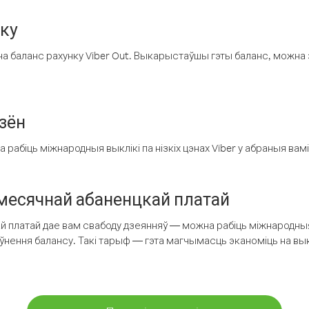
нку
а баланс рахунку Viber Out. Выкарыстаўшы гэты баланс, можна 
зён
рабіць міжнародныя выклікі па нізкіх цэнах Viber у абраныя вамі
есячнай абаненцкай платай
 платай дае вам свабоду дзеянняў — можна рабіць міжнародныя 
аўнення балансу. Такі тарыф — гэта магчымасць эканоміць на выкл