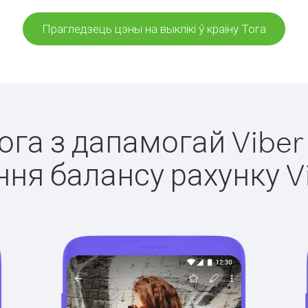
Прагледзець цэны на выклікі ў краіну Тога
Тога з дапамогай Viber
ня балансу рахунку V