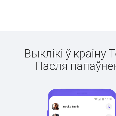
Выклікі ў краіну 
Пасля папаўнен