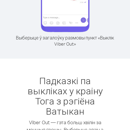
Выберыце ў загалоўку размовы пункт «Выклік
Viber Out»
Падказкі па
выкліках у краіну
Тога з рэгіёна
Ватыкан
Viber Out — гэта больш хвілін за
меншыя грошы. Выберыце адзін з