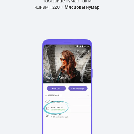
набірайце нумар такім
чынам:
+
+
228
Мясцовы нумар