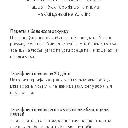
нашых гібкіх тарыфных планаў з
нізкімі цэнамі на выклікі:
Пакеты з балансам рахунку
Пры папаўненні сродкаў яны налічваюцца на баланс
рахунку Viber Out. Выкарыстаўшы гэты баланс, можна
званіць на любы нумар па ўсім свеце па нізкіх цэнах на
выклікі Viber.
Тарыфныя планы на 30 дзён
На гэтым тарыфе на працягу 30 дзён можна рабіць
міжнародныя выклікі па нізкіх цэнах Viber у абраныя
вамі краіны.
Тарыфныя планы са штомесячнай абаненцкай
платай
Тарыфны план са штомесячнай абаненцкай платай
дае вам свабоду дзеянняў — можна рабіць