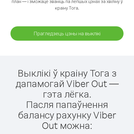
план — і зможаце званіць па лепшых цэнах за хвіліну ў
краіну Тога.
Прагледзець цэны на выклікі
Выклікі ў краіну Тога з
дапамогай Viber Out —
гэта лёгка.
Пасля папаўнення
балансу рахунку Viber
Out можна: