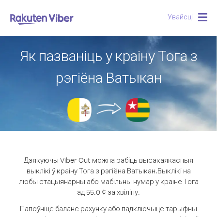
Увайсці
Togg
navig
Як пазваніць у краіну Тога з
рэгіёна Ватыкан
Дзякуючы Viber Out можна рабіць высакаякасныя
выклікі ў краіну Тога з рэгіёна Ватыкан.
Выклікі на
любы стацыянарны або мабільны нумар у краіне Тога
ад 55.0 ¢ за хвіліну.
Папоўніце баланс рахунку або падключыце тарыфны