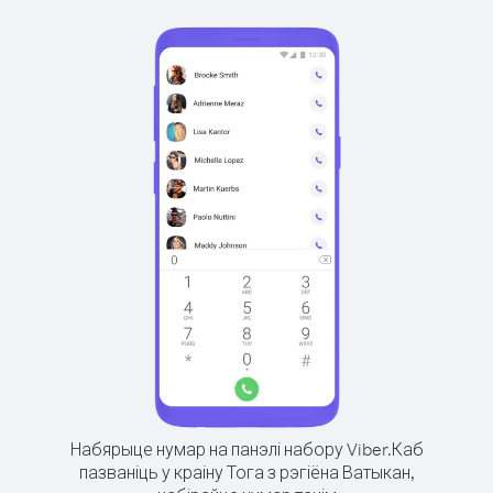
Набярыце нумар на панэлі набору Viber.
Каб
пазваніць у краіну Тога з рэгіёна Ватыкан,