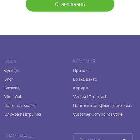
Спампаваць
VIBER
КАМПАНІЯ
Функцыі
Пра нас
Блог
Брэнд-цэнтр
Бяспека
Кар'ера
Viber Out
Умовы і Палітыкі
Цэны на выклікі
Палітыка канфідэнцыяльнасці
Служба падтрымкі
Customer Complaints Code
СПАМПАВАЦЬ
Беларуская