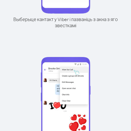
Выберыце кантакт у Viber і пазваніць з акна з яго
звесткамі