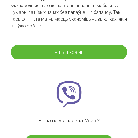
міжнародныя выклікі на стацыянарныя і мабільныя
нумары па нізкіх цэнах без папаўнення балансу. Такі
тарыф — гэта магчымасць эканоміць на выкліках, якія
вы ўжо робіце
Іншыя краіны
Яшчэ не ўсталявалі Viber?