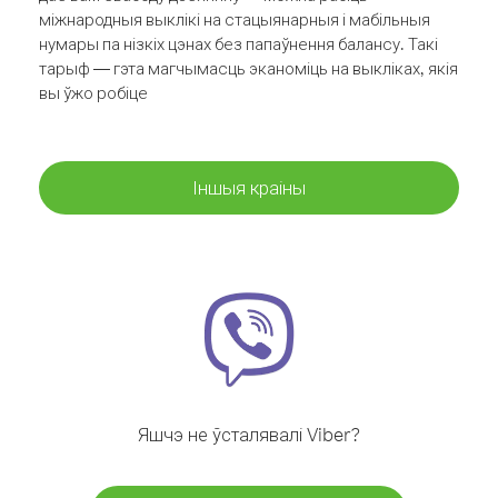
міжнародныя выклікі на стацыянарныя і мабільныя
нумары па нізкіх цэнах без папаўнення балансу. Такі
тарыф — гэта магчымасць эканоміць на выкліках, якія
вы ўжо робіце
Іншыя краіны
Яшчэ не ўсталявалі Viber?