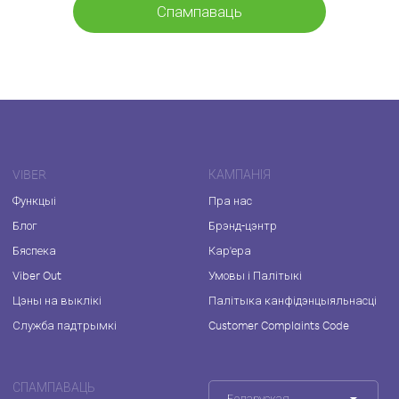
Спампаваць
VIBER
КАМПАНІЯ
Функцыі
Пра нас
Блог
Брэнд-цэнтр
Бяспека
Кар'ера
Viber Out
Умовы і Палітыкі
Цэны на выклікі
Палітыка канфідэнцыяльнасці
Служба падтрымкі
Customer Complaints Code
СПАМПАВАЦЬ
Беларуская