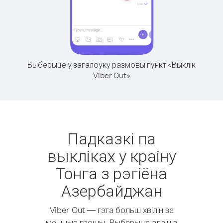
Выберыце ў загалоўку размовы пункт «Выклік
Viber Out»
Падказкі па
выкліках у краіну
Тонга з рэгіёна
Азербайджан
Viber Out — гэта больш хвілін за
меншыя грошы. Выберыце адзін з