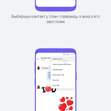
Выберыце кантакт у Viber і пазваніць з акна з яго
звесткамі