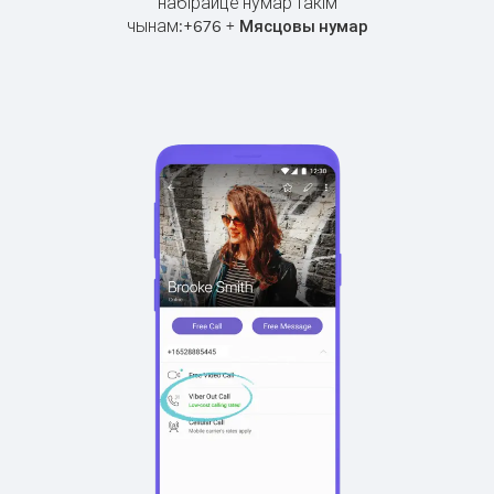
набірайце нумар такім
чынам:
+
+
676
Мясцовы нумар