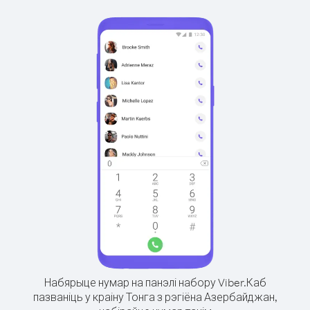
Набярыце нумар на панэлі набору Viber.
Каб
пазваніць у краіну Тонга з рэгіёна Азербайджан,