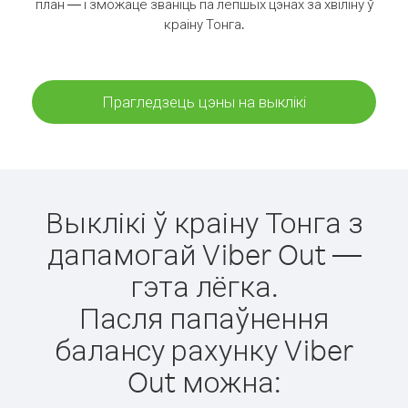
план — і зможаце званіць па лепшых цэнах за хвіліну ў
краіну Тонга.
Прагледзець цэны на выклікі
Выклікі ў краіну Тонга з
дапамогай Viber Out —
гэта лёгка.
Пасля папаўнення
балансу рахунку Viber
Out можна: