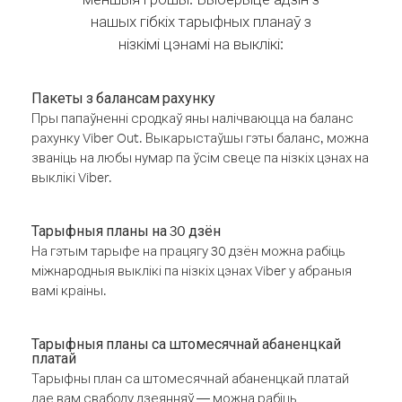
нашых гібкіх тарыфных планаў з
нізкімі цэнамі на выклікі:
Пакеты з балансам рахунку
Пры папаўненні сродкаў яны налічваюцца на баланс
рахунку Viber Out. Выкарыстаўшы гэты баланс, можна
званіць на любы нумар па ўсім свеце па нізкіх цэнах на
выклікі Viber.
Тарыфныя планы на 30 дзён
На гэтым тарыфе на працягу 30 дзён можна рабіць
міжнародныя выклікі па нізкіх цэнах Viber у абраныя
вамі краіны.
Тарыфныя планы са штомесячнай абаненцкай
платай
Тарыфны план са штомесячнай абаненцкай платай
дае вам свабоду дзеянняў — можна рабіць