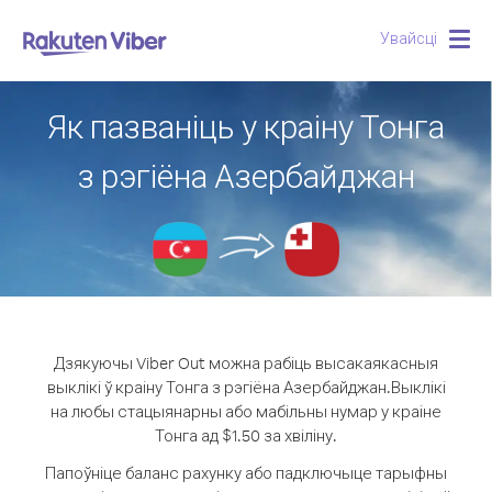
Увайсці
Togg
navig
Як пазваніць у краіну Тонга
з рэгіёна Азербайджан
Дзякуючы Viber Out можна рабіць высакаякасныя
выклікі ў краіну Тонга з рэгіёна Азербайджан.
Выклікі
на любы стацыянарны або мабільны нумар у краіне
Тонга ад $1.50 за хвіліну.
Папоўніце баланс рахунку або падключыце тарыфны