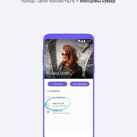
нумар такім чынам:
+
+
676
Мясцовы нумар