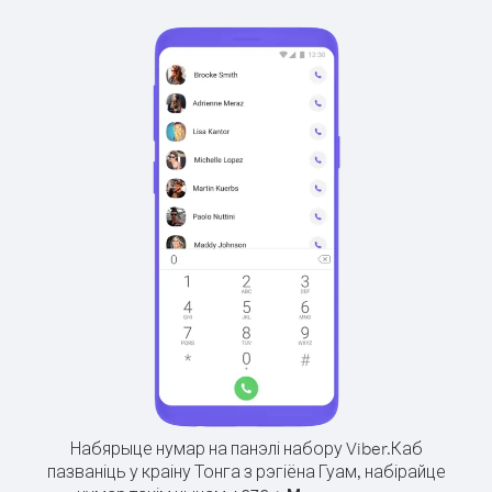
Набярыце нумар на панэлі набору Viber.
Каб
пазваніць у краіну Тонга з рэгіёна Гуам, набірайце