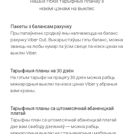
нашых гібкіх тарыфных планаў з
нізкімі цэнамі на выклікі:
Пакеты з балансам рахунку
Пры папаўненні сродкаў яны налічваюцца на баланс
рахунку Viber Out. Выкарыстаўшы гэты баланс, можна
званіць на любы нумар па ўсім свеце па нізкіх цэнах на
выклікі Viber.
Тарыфныя планы на 30 дзён
На гэтым тарыфе на працягу 30 дзён можна рабіць
міжнародныя выклікі па нізкіх цэнах Viber у абраныя
вамі краіны.
Тарыфныя планы са штомесячнай абаненцкай
платай
Тарыфны план са штомесячнай абаненцкай платай
дае вам свабоду дзеянняў — можна рабіць
міжнародныя выклікі на стацыянарныя і мабільныя