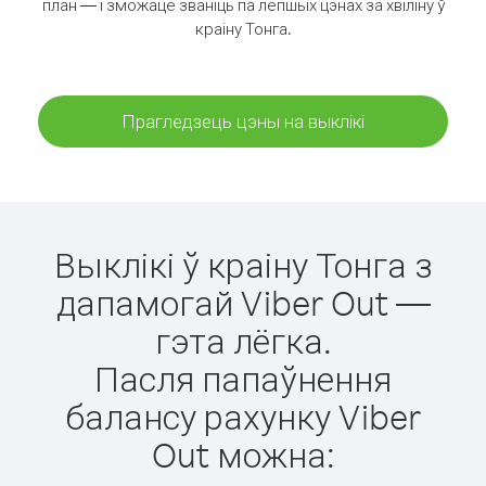
план — і зможаце званіць па лепшых цэнах за хвіліну ў
краіну Тонга.
Прагледзець цэны на выклікі
Выклікі ў краіну Тонга з
дапамогай Viber Out —
гэта лёгка.
Пасля папаўнення
балансу рахунку Viber
Out можна: