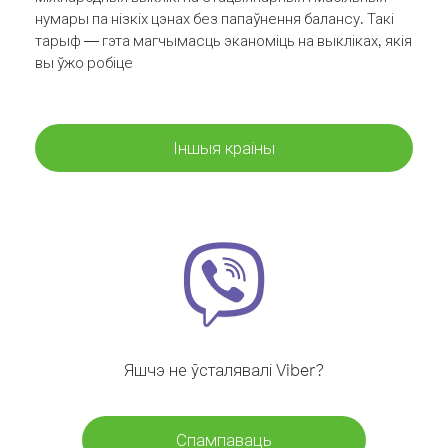
нумары па нізкіх цэнах без папаўнення балансу. Такі
тарыф — гэта магчымасць эканоміць на выкліках, якія
вы ўжо робіце
Іншыя краіны
Яшчэ не ўсталявалі Viber?
Спампаваць