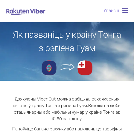
Увайсці
Togg
navig
Як пазваніць у краіну Тонга
з рэгіёна Гуам
Дзякуючы Viber Out можна рабіць высакаякасныя
выклікі ў краіну Тонга з рэгіёна Гуам.
Выклікі на любы
стацыянарны або мабільны нумар у краіне Тонга ад
$1.50 за хвіліну.
Папоўніце баланс рахунку або падключыце тарыфны