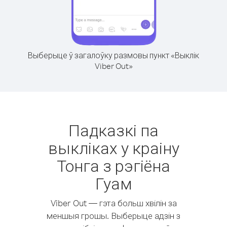
Выберыце ў загалоўку размовы пункт «Выклік
Viber Out»
Падказкі па
выкліках у краіну
Тонга з рэгіёна
Гуам
Viber Out — гэта больш хвілін за
меншыя грошы. Выберыце адзін з