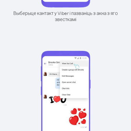
Выберыце кантакт у Viber і пазваніць з акна з яго
звесткамі