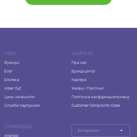
VIBER
КАМПАНІЯ
Функцыі
Пра нас
Блог
Брэнд-цэнтр
Бяспека
Кар'ера
Viber Out
Умовы і Палітыкі
Цэны на выклікі
Палітыка канфідэнцыяльнасці
Служба падтрымкі
Customer Complaints Code
СПАМПАВАЦЬ
Беларуская
Android