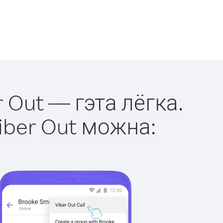
r Out — гэта лёгка.
iber Out можна: