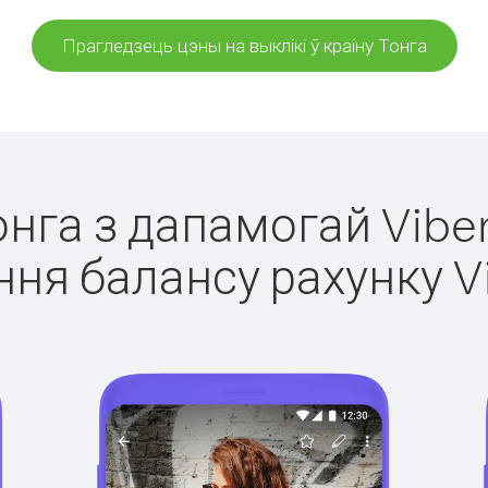
Прагледзець цэны на выклікі ў краіну Тонга
онга з дапамогай Vibe
ня балансу рахунку V