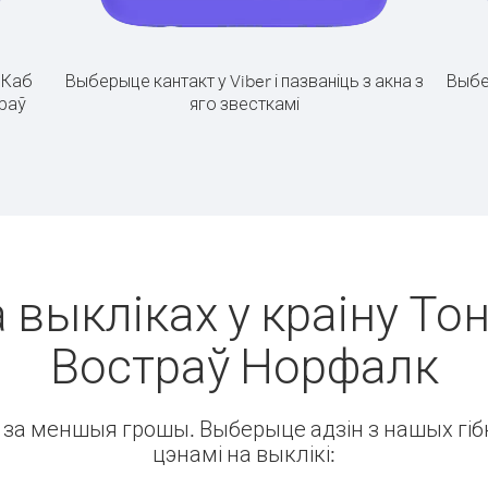
.
Каб
Выберыце кантакт у Viber і пазваніць з акна з
Выбе
траў
яго звесткамі
 выкліках у краіну Тон
Востраў Норфалк
ін за меншыя грошы. Выберыце адзін з нашых гібк
цэнамі на выклікі: