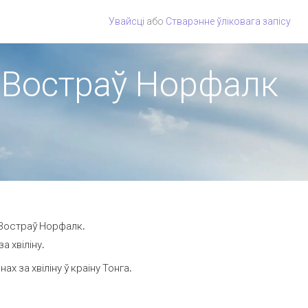
Увайсці
або
Стварэнне ўліковага запісу
на Востраў Норфалк
 Востраў Норфалк.
а хвіліну.
 за хвіліну ў краіну Тонга.