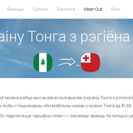
Функцыі
Суполкі
Бяспека
Viber Out
Блог
аіну Тонга з рэгіё
ut можна рабіць высакаякасныя выклікі ў краіну Тонга з рэгіёна
а любы стацыянарны або мабільны нумар у краіне Тонга ад $1.50 з
бо падключыце тарыфны план — і зможаце званіць па лепшых цэнах