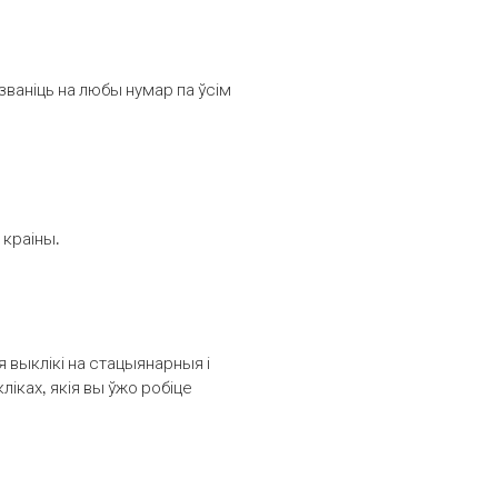
званіць на любы нумар па ўсім
 краіны.
выклікі на стацыянарныя і
іках, якія вы ўжо робіце