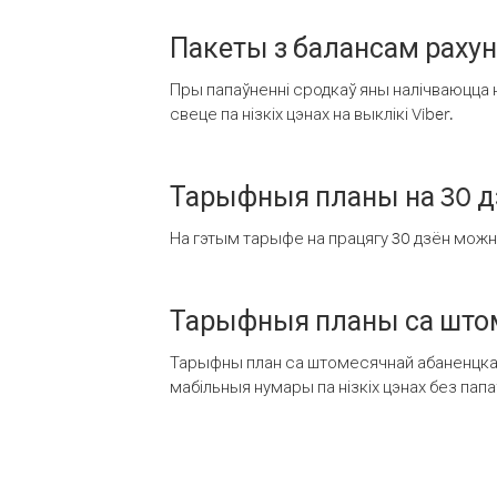
Пакеты з балансам раху
Пры папаўненні сродкаў яны налічваюцца н
свеце па нізкіх цэнах на выклікі Viber.
Тарыфныя планы на 30 д
На гэтым тарыфе на працягу 30 дзён можна 
Тарыфныя планы са штом
Тарыфны план са штомесячнай абаненцкай
мабільныя нумары па нізкіх цэнах без пап