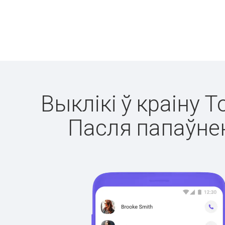
Выклікі ў краіну Т
Пасля папаўнен