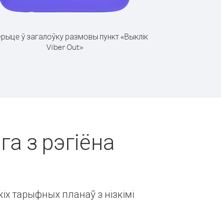
рыце ў загалоўку размовы пункт «Выклік
Viber Out»
га з рэгіёна
іх тарыфных планаў з нізкімі