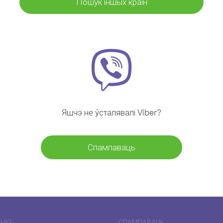
Пошук іншых краін
Яшчэ не ўсталявалі Viber?
Спампаваць
НІЯ
СПАМПАВАЦЬ