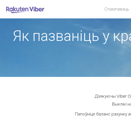
Спампаваць
Як пазваніць у кр
Дзякуючы Viber O
Выклікі н
Папоўніце баланс рахунку а