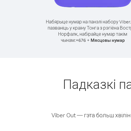
Набярыце нумар на панэлі набору Viber
пазваніць у краіну Тонга з рэгіёна Вос
Норфалк, набірайце нумар такім
чынам:
+
+
676
Мясцовы нумар
Падказкі па
Viber Out — гэта больш хвіл