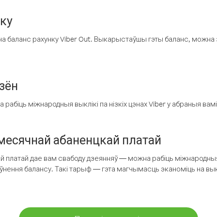
нку
а баланс рахунку Viber Out. Выкарыстаўшы гэты баланс, можна 
зён
рабіць міжнародныя выклікі па нізкіх цэнах Viber у абраныя вамі
есячнай абаненцкай платай
 платай дае вам свабоду дзеянняў — можна рабіць міжнародныя 
аўнення балансу. Такі тарыф — гэта магчымасць эканоміць на выкл