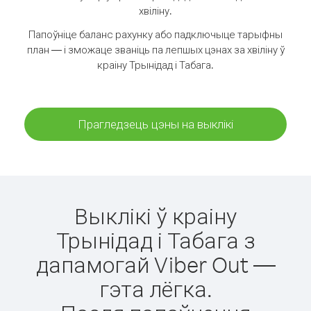
хвіліну.
Папоўніце баланс рахунку або падключыце тарыфны
план — і зможаце званіць па лепшых цэнах за хвіліну ў
краіну Трынідад і Табага.
Прагледзець цэны на выклікі
Выклікі ў краіну
Трынідад і Табага з
дапамогай Viber Out —
гэта лёгка.