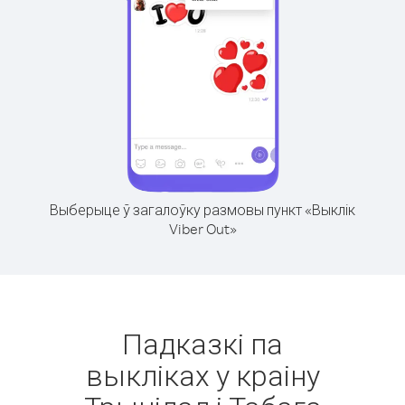
Выберыце ў загалоўку размовы пункт «Выклік
Viber Out»
Падказкі па
выкліках у краіну