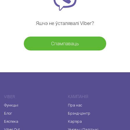
Яшчэ не ўсталявалі Viber?
Спампаваць
VIBER
КАМПАНІЯ
Функцыі
Пра нас
Блог
Брэнд-цэнтр
Бяспека
Кар'ера
Viber Out
Умовы і Палітыкі