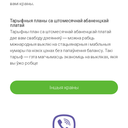
вамі краіны.
Тарыфныя планы са штомесячнай абаненцкай
платай
Тарыфны план са штомесячнай абаненцкай платай
дае вам свабоду дзеянняў — можна рабіць
міжнародныя выклікі на стацыянарныя і мабільныя
нумары па нізкіх цэнах без папаўнення балансу. Такі
тарыф — гэта магчымасць эканоміць на выкліках, якія
вы ўжо робіце
Іншыя краіны