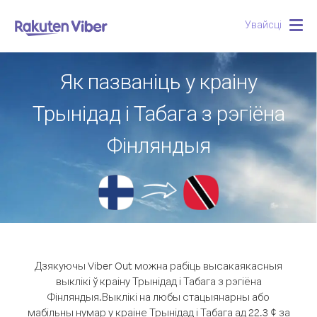
Увайсці
Togg
navig
Як пазваніць у краіну
Трынідад і Табага з рэгіёна
Фінляндыя
Дзякуючы Viber Out можна рабіць высакаякасныя
выклікі ў краіну Трынідад і Табага з рэгіёна
Фінляндыя.
Выклікі на любы стацыянарны або
мабільны нумар у краіне Трынідад і Табага ад 22.3 ¢ за