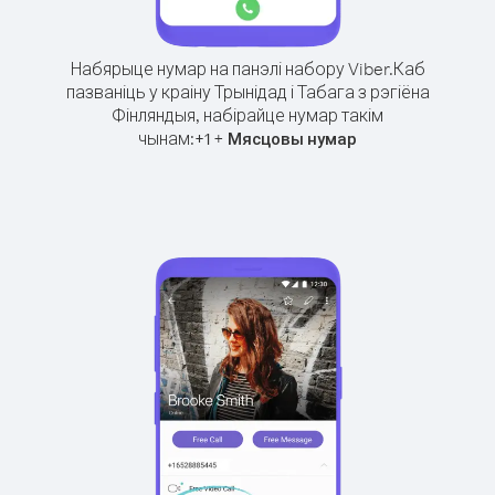
Набярыце нумар на панэлі набору Viber.
Каб
пазваніць у краіну Трынідад і Табага з рэгіёна
Фінляндыя, набірайце нумар такім
чынам:
+
+
1
Мясцовы нумар