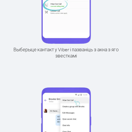
Выберыце кантакт у Viber і пазваніць з акна з яго
звесткамі