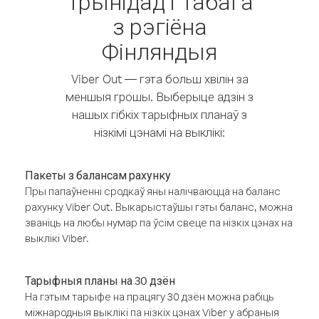
Трынідад і Табага
з рэгіёна
Фінляндыя
Viber Out — гэта больш хвілін за
меншыя грошы. Выберыце адзін з
нашых гібкіх тарыфных планаў з
нізкімі цэнамі на выклікі:
Пакеты з балансам рахунку
Пры папаўненні сродкаў яны налічваюцца на баланс
рахунку Viber Out. Выкарыстаўшы гэты баланс, можна
званіць на любы нумар па ўсім свеце па нізкіх цэнах на
выклікі Viber.
Тарыфныя планы на 30 дзён
На гэтым тарыфе на працягу 30 дзён можна рабіць
міжнародныя выклікі па нізкіх цэнах Viber у абраныя