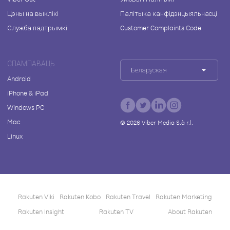
Цэны на выклікі
Палітыка канфідэнцыяльнасці
Служба падтрымкі
Customer Complaints Code
СПАМПАВАЦЬ
Беларуская
Android
iPhone & iPad
Windows PC
Mac
©
2026
Viber Media S.à r.l.
Linux
Rakuten Viki
Rakuten Kobo
Rakuten Travel
Rakuten Marketing
Rakuten Insight
Rakuten TV
About Rakuten