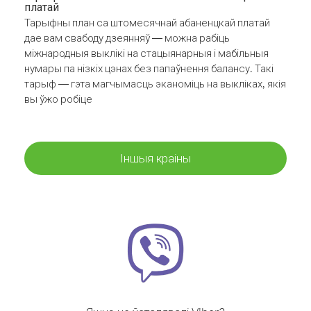
платай
Тарыфны план са штомесячнай абаненцкай платай
дае вам свабоду дзеянняў — можна рабіць
міжнародныя выклікі на стацыянарныя і мабільныя
нумары па нізкіх цэнах без папаўнення балансу. Такі
тарыф — гэта магчымасць эканоміць на выкліках, якія
вы ўжо робіце
Іншыя краіны