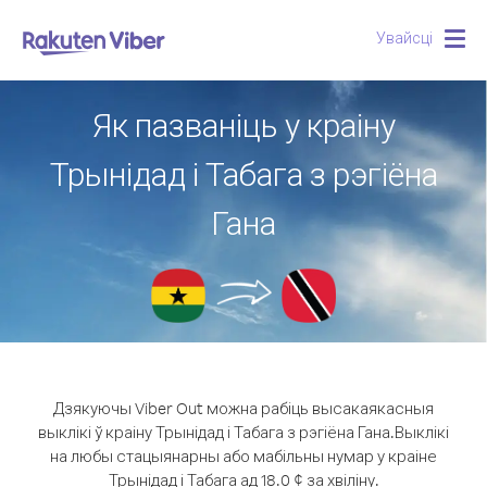
Увайсці
Togg
navig
Як пазваніць у краіну
Трынідад і Табага з рэгіёна
Гана
Дзякуючы Viber Out можна рабіць высакаякасныя
выклікі ў краіну Трынідад і Табага з рэгіёна Гана.
Выклікі
на любы стацыянарны або мабільны нумар у краіне
Трынідад і Табага ад 18.0 ¢ за хвіліну.