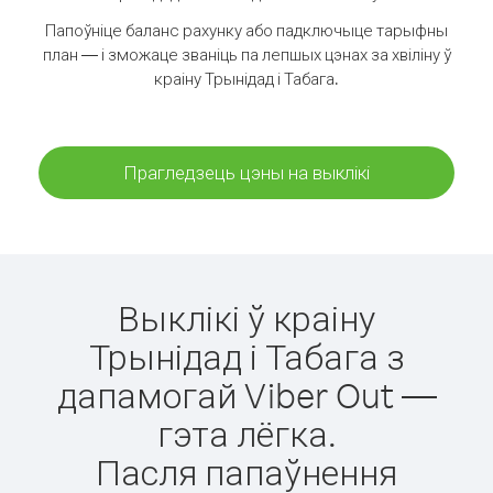
Папоўніце баланс рахунку або падключыце тарыфны
план — і зможаце званіць па лепшых цэнах за хвіліну ў
краіну Трынідад і Табага.
Прагледзець цэны на выклікі
Выклікі ў краіну
Трынідад і Табага з
дапамогай Viber Out —
гэта лёгка.
Пасля папаўнення