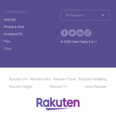
СПАМПАВАЦЬ
Беларуская
Android
iPhone & iPad
Windows PC
Mac
©
2026
Viber Media S.à r.l.
Linux
Rakuten Viki
Rakuten Kobo
Rakuten Travel
Rakuten Marketing
Rakuten Insight
Rakuten TV
About Rakuten