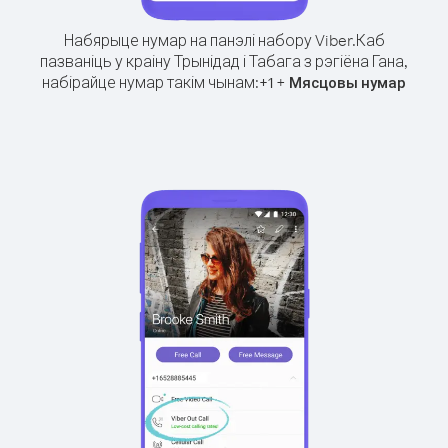
Набярыце нумар на панэлі набору Viber.
Каб
пазваніць у краіну Трынідад і Табага з рэгіёна Гана,
набірайце нумар такім чынам:
+
+
1
Мясцовы нумар