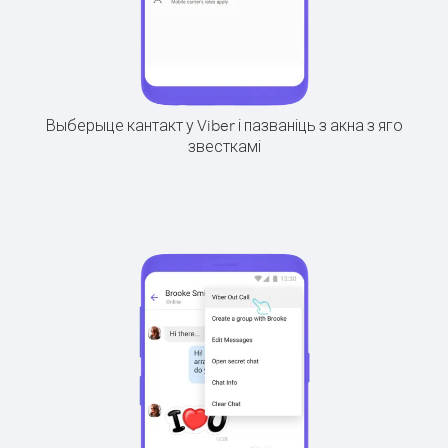
Выберыце кантакт у Viber і пазваніць з акна з яго
звесткамі