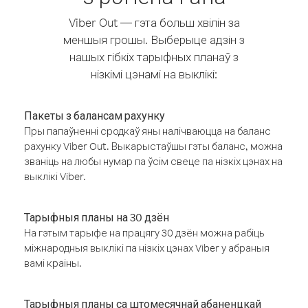
Viber Out — гэта больш хвілін за
меншыя грошы. Выберыце адзін з
нашых гібкіх тарыфных планаў з
нізкімі цэнамі на выклікі:
Пакеты з балансам рахунку
Пры папаўненні сродкаў яны налічваюцца на баланс
рахунку Viber Out. Выкарыстаўшы гэты баланс, можна
званіць на любы нумар па ўсім свеце па нізкіх цэнах на
выклікі Viber.
Тарыфныя планы на 30 дзён
На гэтым тарыфе на працягу 30 дзён можна рабіць
міжнародныя выклікі па нізкіх цэнах Viber у абраныя
вамі краіны.
Тарыфныя планы са штомесячнай абаненцкай