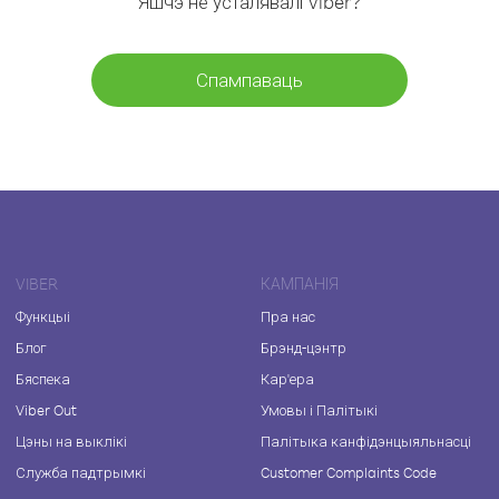
Яшчэ не ўсталявалі Viber?
Спампаваць
VIBER
КАМПАНІЯ
Функцыі
Пра нас
Блог
Брэнд-цэнтр
Бяспека
Кар'ера
Viber Out
Умовы і Палітыкі
Цэны на выклікі
Палітыка канфідэнцыяльнасці
Служба падтрымкі
Customer Complaints Code