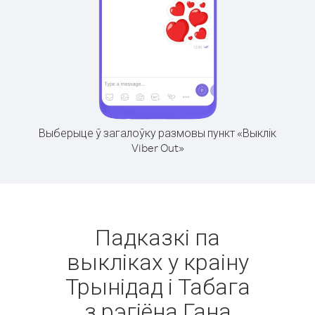
Выберыце ў загалоўку размовы пункт «Выклік
Viber Out»
Падказкі па
выкліках у краіну
Трынідад і Табага
з рэгіёна Гана