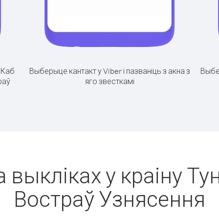
.
Каб
Выберыце кантакт у Viber і пазваніць з акна з
Выбе
раў
яго звесткамі
 выкліках у краіну Тун
Востраў Узнясення