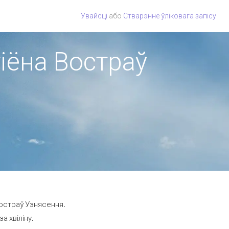
Увайсці
або
Стварэнне ўліковага запісу
гіёна Востраў
Востраў Узнясення.
а хвіліну.