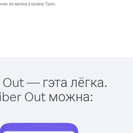
 за хвіліну ў краіну Туніс.
 Out — гэта лёгка.
iber Out можна: