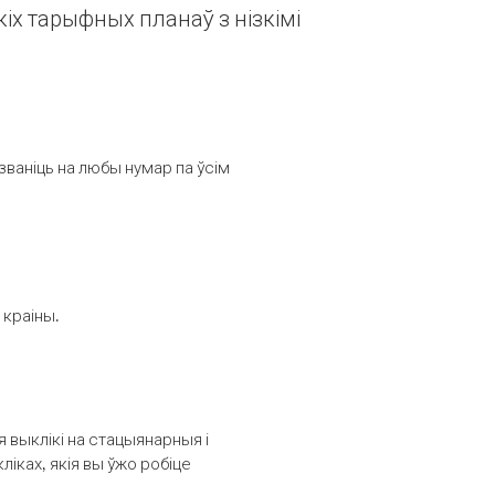
іх тарыфных планаў з нізкімі
званіць на любы нумар па ўсім
 краіны.
выклікі на стацыянарныя і
іках, якія вы ўжо робіце