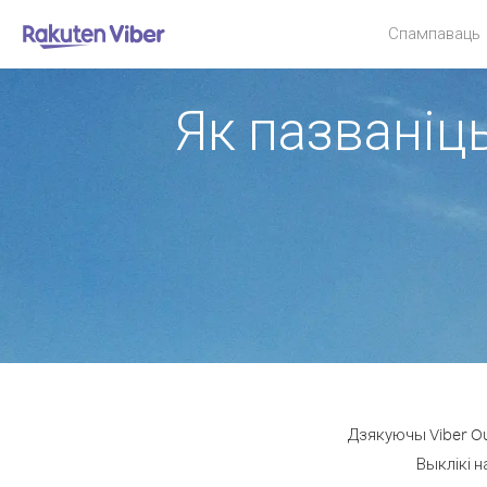
Спампаваць
Як пазваніць
Дзякуючы Viber Ou
Выклікі н