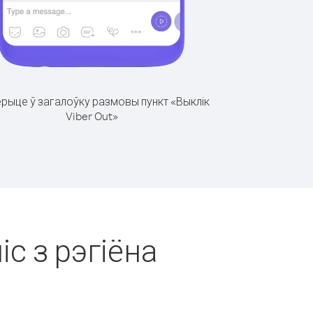
рыце ў загалоўку размовы пункт «Выклік
Viber Out»
іс з рэгіёна