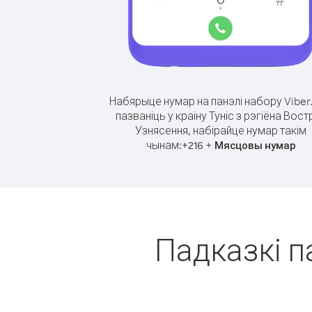
Набярыце нумар на панэлі набору Viber
пазваніць у краіну Туніс з рэгіёна Вост
Узнясення, набірайце нумар такім
чынам:
+
+
216
Мясцовы нумар
Падказкі па