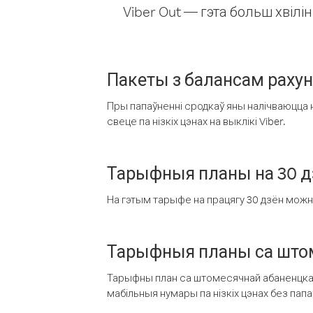
Viber Out — гэта больш хвіл
Пакеты з балансам раху
Пры папаўненні сродкаў яны налічваюцца н
свеце па нізкіх цэнах на выклікі Viber.
Тарыфныя планы на 30 д
На гэтым тарыфе на працягу 30 дзён можна 
Тарыфныя планы са штом
Тарыфны план са штомесячнай абаненцкай
мабільныя нумары па нізкіх цэнах без пап