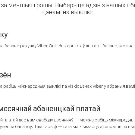
ін за меншыя грошы. Выберыце адзін з нашых гібк
цэнамі на выклікі:
нку
а баланс рахунку Viber Out. Выкарыстаўшы гэты баланс, можна 
зён
рабіць міжнародныя выклікі па нізкіх цэнах Viber у абраныя вамі
есячнай абаненцкай платай
 платай дае вам свабоду дзеянняў — можна рабіць міжнародныя 
аўнення балансу. Такі тарыф — гэта магчымасць эканоміць на выкл