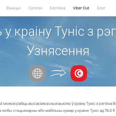
Функцыі
Суполкі
Бяспека
Viber Out
Блог
 у краіну Туніс з рэ
Узнясення
t можна рабіць высакаякасныя выклікі ў краіну Туніс з рэгіёна 
а любы стацыянарны або мабільны нумар у краіне Туніс ад 79.0 ¢ з