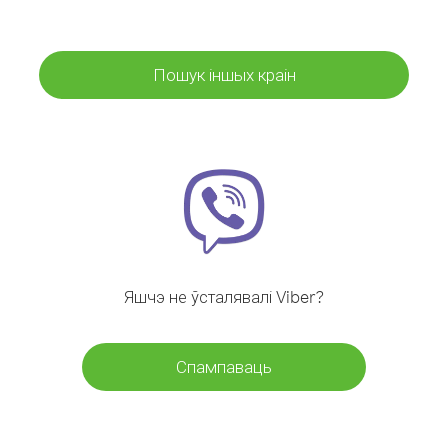
Пошук іншых краін
Яшчэ не ўсталявалі Viber?
Спампаваць