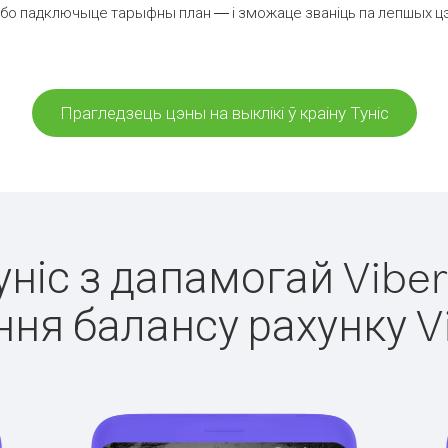
бо падключыце тарыфны план — і зможаце званіць па лепшых цэнах
Прагледзець цэны на выклікі ў краіну Туніс
Туніс з дапамогай Viber
ня балансу рахунку V