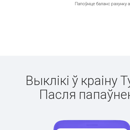
Папоўніце баланс рахунку а
Выклікі ў краіну 
Пасля папаўнен