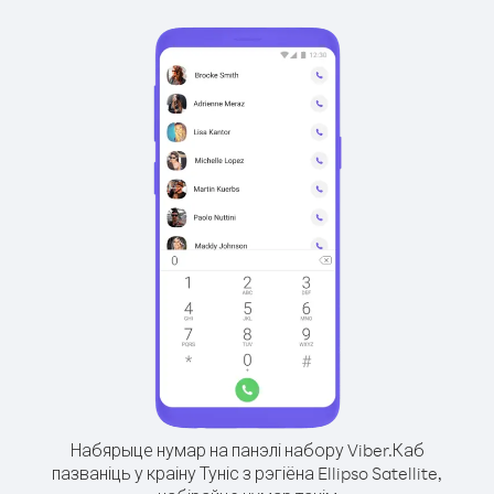
Набярыце нумар на панэлі набору Viber.
Каб
пазваніць у краіну Туніс з рэгіёна Ellipso Satellite,