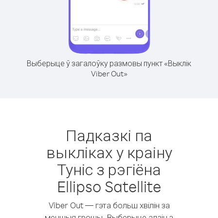
Выберыце ў загалоўку размовы пункт «Выклік
Viber Out»
Падказкі па
выкліках у краіну
Туніс з рэгіёна
Ellipso Satellite
Viber Out — гэта больш хвілін за
меншыя грошы. Выберыце адзін з