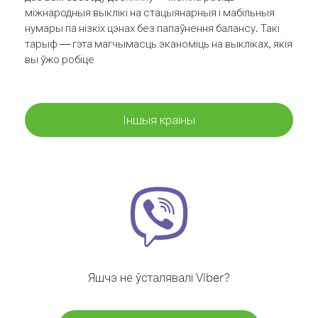
міжнародныя выклікі на стацыянарныя і мабільныя
нумары па нізкіх цэнах без папаўнення балансу. Такі
тарыф — гэта магчымасць эканоміць на выкліках, якія
вы ўжо робіце
Іншыя краіны
Яшчэ не ўсталявалі Viber?