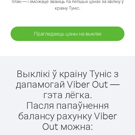
план — і зможаце званіць па лепшых цэнах за хвіліну ў
краіну Туніс.
Прагледзець цэны на выклікі
Выклікі ў краіну Туніс з
дапамогай Viber Out —
гэта лёгка.
Пасля папаўнення
балансу рахунку Viber
Out можна: