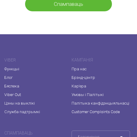
Спампаваць
VIBER
КАМПАНІЯ
Функцыі
Пра нас
Блог
Брэнд-цэнтр
Бяспека
Кар'ера
Viber Out
Умовы і Палітыкі
Цэны на выклікі
Палітыка канфідэнцыяльнасці
Служба падтрымкі
Customer Complaints Code
СПАМПАВАЦЬ
Беларуская