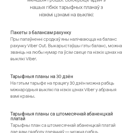
нашых гібкіх тарыфных планаў з
нізкімі цэнамі на выклікі:
Пакеты з балансам рахунку
Пры папаўненні сродкаў яны налічваюцца на баланс
рахунку Viber Out. Выкарыстаўшы гэты баланс, можна
званіць на любы нумар па ўсім свеце па нізкіх цэнах на
выклікі Viber.
Тарыфныя планы на 30 дзён
На гэтым тарыфе на працягу 30 дзён можна рабіць
міжнародныя выклікі па нізкіх цэнах Viber у абраныя
вамі краіны.
Тарыфныя планы са штомесячнай абаненцкай
платай
Тарыфны план са штомесячнай абаненцкай платай
дае вам свабоду дзеянняў — можна рабіць