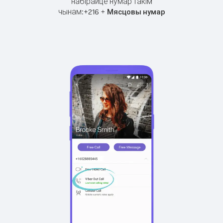
набірайце нумар такім
чынам:
+
+
216
Мясцовы нумар