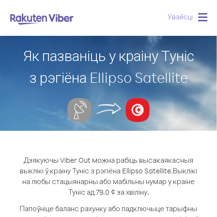
Увайсці
Togg
navig
Як пазваніць у краіну Туніс
з рэгіёна Ellipso Satellite
Дзякуючы Viber Out можна рабіць высакаякасныя
выклікі ў краіну Туніс з рэгіёна Ellipso Satellite.
Выклікі
на любы стацыянарны або мабільны нумар у краіне
Туніс ад 79.0 ¢ за хвіліну.
Папоўніце баланс рахунку або падключыце тарыфны