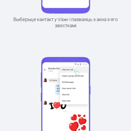
Выберыце кантакт у Viber і пазваніць з акна з яго
звесткамі