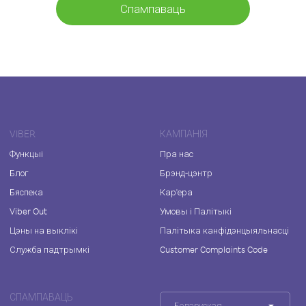
Спампаваць
VIBER
КАМПАНІЯ
Функцыі
Пра нас
Блог
Брэнд-цэнтр
Бяспека
Кар'ера
Viber Out
Умовы і Палітыкі
Цэны на выклікі
Палітыка канфідэнцыяльнасці
Служба падтрымкі
Customer Complaints Code
СПАМПАВАЦЬ
Беларуская