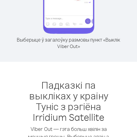
Выберыце ў загалоўку размовы пункт «Выклік
Viber Out»
Падказкі па
выкліках у краіну
Туніс з рэгіёна
Irridium Satellite
Viber Out — гэта больш хвілін за
меншыя грошы. Выберыце адзін з