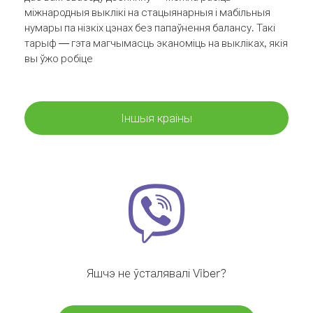
міжнародныя выклікі на стацыянарныя і мабільныя
нумары па нізкіх цэнах без папаўнення балансу. Такі
тарыф — гэта магчымасць эканоміць на выкліках, якія
вы ўжо робіце
Іншыя краіны
Яшчэ не ўсталявалі Viber?