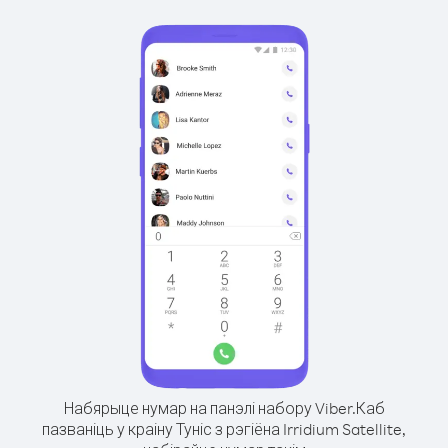
Набярыце нумар на панэлі набору Viber.
Каб
пазваніць у краіну Туніс з рэгіёна Irridium Satellite,