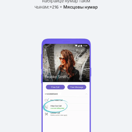
набірайце нумар такім
чынам:
+
+
216
Мясцовы нумар