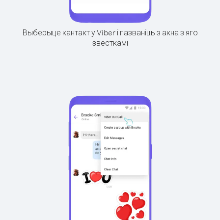
Выберыце кантакт у Viber і пазваніць з акна з яго
звесткамі