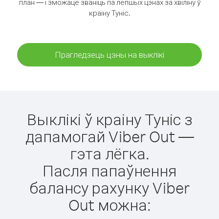
план — і зможаце званіць па лепшых цэнах за хвіліну ў
краіну Туніс.
Прагледзець цэны на выклікі
Выклікі ў краіну Туніс з
дапамогай Viber Out —
гэта лёгка.
Пасля папаўнення
балансу рахунку Viber
Out можна: