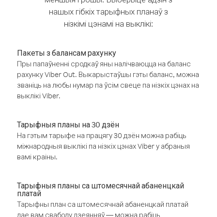
нашых гібкіх тарыфных планаў з
нізкімі цэнамі на выклікі:
Пакеты з балансам рахунку
Пры папаўненні сродкаў яны налічваюцца на баланс
рахунку Viber Out. Выкарыстаўшы гэты баланс, можна
званіць на любы нумар па ўсім свеце па нізкіх цэнах на
выклікі Viber.
Тарыфныя планы на 30 дзён
На гэтым тарыфе на працягу 30 дзён можна рабіць
міжнародныя выклікі па нізкіх цэнах Viber у абраныя
вамі краіны.
Тарыфныя планы са штомесячнай абаненцкай
платай
Тарыфны план са штомесячнай абаненцкай платай
дае вам свабоду дзеянняў — можна рабіць