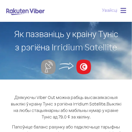
Увайсці
Togg
navig
Як пазваніць у краіну Туніс
з рэгіёна Irridium Satellite
Дзякуючы Viber Out можна рабіць высакаякасныя
выклікі ў краіну Туніс з рэгіёна Irridium Satellite.
Выклікі
на любы стацыянарны або мабільны нумар у краіне
Туніс ад 79.0 ¢ за хвіліну.
Папоўніце баланс рахунку або падключыце тарыфны