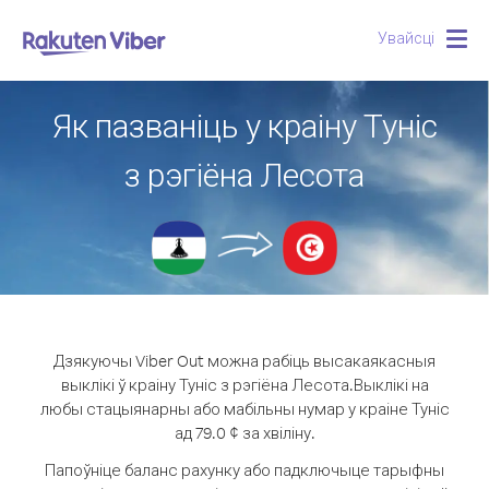
Увайсці
Togg
navig
Як пазваніць у краіну Туніс
з рэгіёна Лесота
Дзякуючы Viber Out можна рабіць высакаякасныя
выклікі ў краіну Туніс з рэгіёна Лесота.
Выклікі на
любы стацыянарны або мабільны нумар у краіне Туніс
ад 79.0 ¢ за хвіліну.
Папоўніце баланс рахунку або падключыце тарыфны