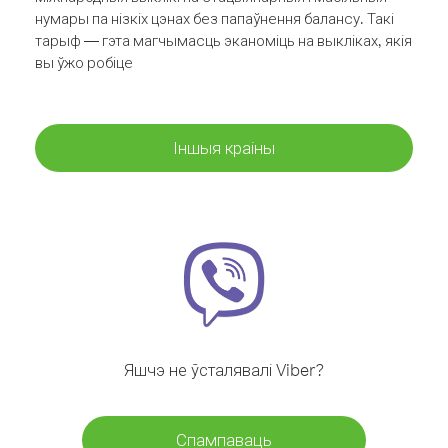
нумары па нізкіх цэнах без папаўнення балансу. Такі
тарыф — гэта магчымасць эканоміць на выкліках, якія
вы ўжо робіце
Іншыя краіны
Яшчэ не ўсталявалі Viber?
Спампаваць