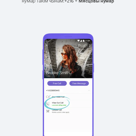
нумар такім чынам:
+
+
216
Мясцовы нумар