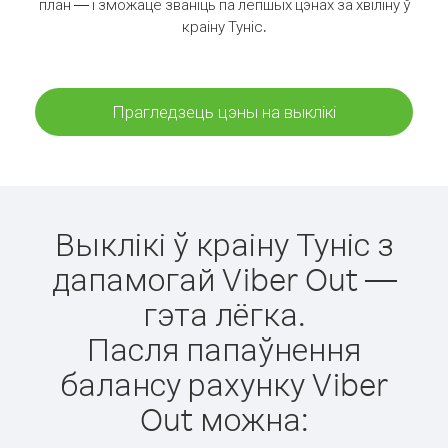
план — і зможаце званіць па лепшых цэнах за хвіліну ў
краіну Туніс.
Прагледзець цэны на выклікі
Выклікі ў краіну Туніс з
дапамогай Viber Out —
гэта лёгка.
Пасля папаўнення
балансу рахунку Viber
Out можна: