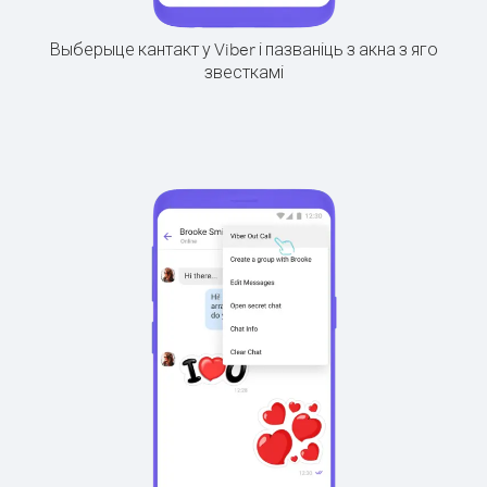
Выберыце кантакт у Viber і пазваніць з акна з яго
звесткамі