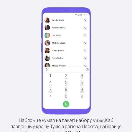
Набярыце нумар на панэлі набору Viber.
Каб
пазваніць у краіну Туніс з рэгіёна Лесота, набірайце