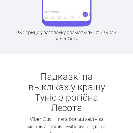
Выберыце ў загалоўку размовы пункт «Выклік
Viber Out»
Падказкі па
выкліках у краіну
Туніс з рэгіёна
Лесота
Viber Out — гэта больш хвілін за
меншыя грошы. Выберыце адзін з