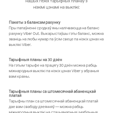
нашых гібкіх тарыфных планаў з
нізкімі цэнамі на выклікі:
Пакеты з балансам рахунку
Пры папаўненні сродкаў яны налічваюцца на баланс
рахунку Viber Out. Выкарыстаўшы гэты баланс, можна
званіць на любы нумар па ўсім свеце па нізкіх цэнах на
выклікі Viber.
Тарыфныя планы на 30 дзён
На гэтым тарыфе на працягу 30 дзён можна рабіць
міжнародныя выклікі па нізкіх цэнах Viber у абраныя
вамі краіны.
Тарыфныя планы са штомесячнай абаненцкай
платай
Тарыфны план са штомесячнай абаненцкай платай
дае вам свабоду дзеянняў — можна рабіць
міжнародныя выклікі на стацыянарныя і мабільныя