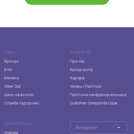
VIBER
КАМПАНІЯ
Функцыі
Пра нас
Блог
Брэнд-цэнтр
Бяспека
Кар'ера
Viber Out
Умовы і Палітыкі
Цэны на выклікі
Палітыка канфідэнцыяльнасці
Служба падтрымкі
Customer Complaints Code
СПАМПАВАЦЬ
Беларуская
Android