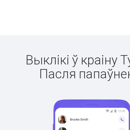
Выклікі ў краіну 
Пасля папаўнен