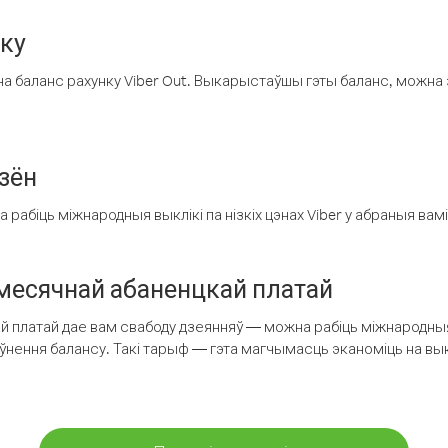
нку
а баланс рахунку Viber Out. Выкарыстаўшы гэты баланс, можна 
зён
рабіць міжнародныя выклікі па нізкіх цэнах Viber у абраныя вамі
есячнай абаненцкай платай
 платай дае вам свабоду дзеянняў — можна рабіць міжнародныя 
аўнення балансу. Такі тарыф — гэта магчымасць эканоміць на выкл