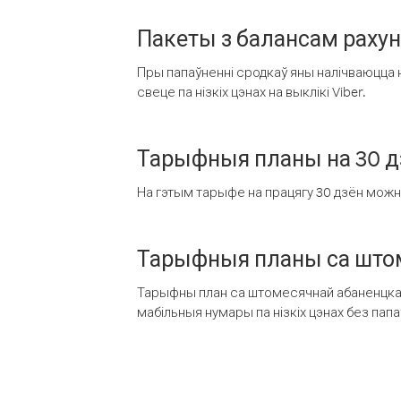
Пакеты з балансам раху
Пры папаўненні сродкаў яны налічваюцца н
свеце па нізкіх цэнах на выклікі Viber.
Тарыфныя планы на 30 д
На гэтым тарыфе на працягу 30 дзён можна 
Тарыфныя планы са штом
Тарыфны план са штомесячнай абаненцкай
мабільныя нумары па нізкіх цэнах без пап