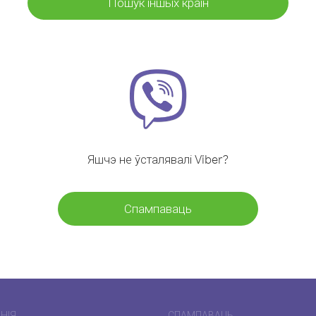
Пошук іншых краін
Яшчэ не ўсталявалі Viber?
Спампаваць
НІЯ
СПАМПАВАЦЬ