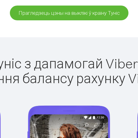
Прагледзець цэны на выклікі ў краіну Туніс
Туніс з дапамогай Viber
ня балансу рахунку V