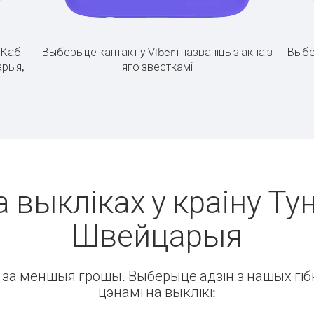
.
Каб
Выберыце кантакт у Viber і пазваніць з акна з
Выбе
арыя,
яго звесткамі
 выкліках у краіну Тун
Швейцарыя
ін за меншыя грошы. Выберыце адзін з нашых гібк
цэнамі на выклікі: