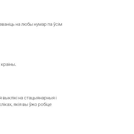
званіць на любы нумар па ўсім
 краіны.
выклікі на стацыянарныя і
іках, якія вы ўжо робіце