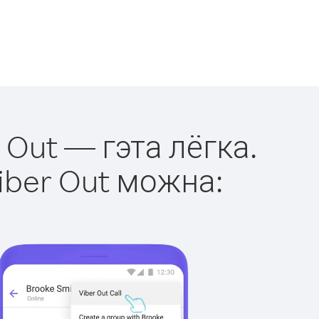
 Out — гэта лёгка.
iber Out можна: