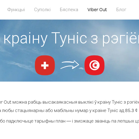
Функцыі
Суполкі
Бяспека
Viber Out
Блог
 краіну Туніс з рэ
r Out можна рабіць высакаякасныя выклікі ў краіну Туніс з рэгі
а любы стацыянарны або мабільны нумар у краіне Туніс ад 85.3 ¢ з
бо падключыце тарыфны план — і зможаце званіць па лепшых цэнах