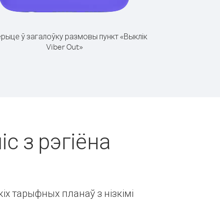
рыце ў загалоўку размовы пункт «Выклік
Viber Out»
іс з рэгіёна
іх тарыфных планаў з нізкімі