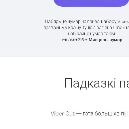
Набярыце нумар на панэлі набору Viber
пазваніць у краіну Туніс з рэгіёна Швейц
набірайце нумар такім
чынам:
+
+
216
Мясцовы нумар
Падказкі па
Viber Out — гэта больш хвіл