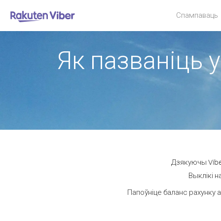
Спампаваць
Як пазваніць у
Дзякуючы Vibe
Выклікі н
Папоўніце баланс рахунку а