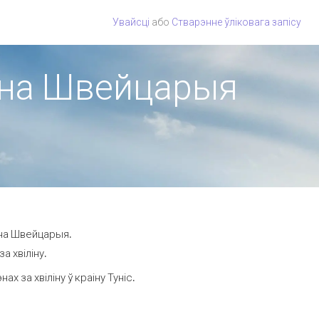
Увайсці
або
Стварэнне ўліковага запісу
гіёна Швейцарыя
ёна Швейцарыя.
а хвіліну.
 за хвіліну ў краіну Туніс.