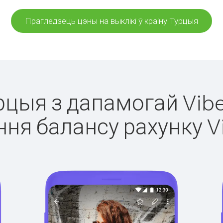
Прагледзець цэны на выклікі ў краіну Турцыя
урцыя з дапамогай Vibe
ня балансу рахунку V