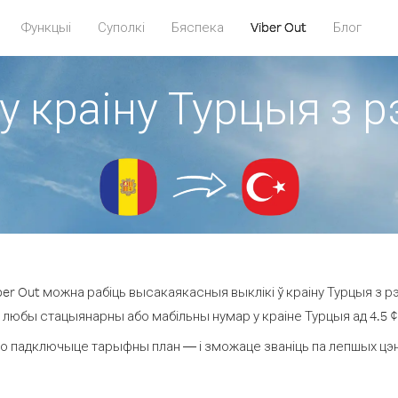
Функцыі
Суполкі
Бяспека
Viber Out
Блог
у краіну Турцыя з 
er Out можна рабіць высакаякасныя выклікі ў краіну Турцыя з рэ
а любы стацыянарны або мабільны нумар у краіне Турцыя ад 4.5 ¢ з
о падключыце тарыфны план — і зможаце званіць па лепшых цэнах