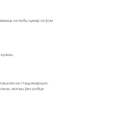
званіць на любы нумар па ўсім
 краіны.
выклікі на стацыянарныя і
іках, якія вы ўжо робіце