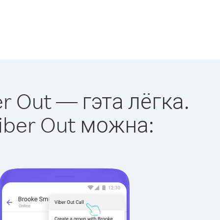
r Out — гэта лёгка.
iber Out можна: