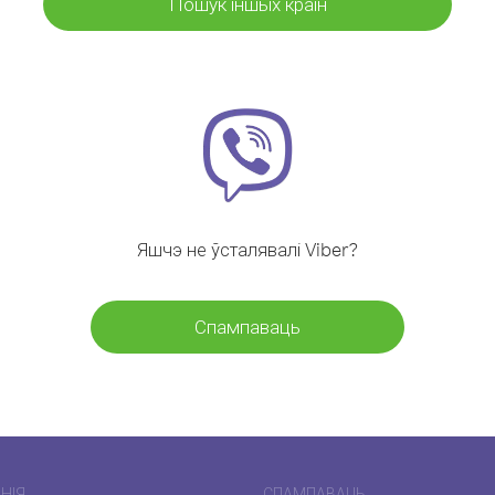
Пошук іншых краін
Яшчэ не ўсталявалі Viber?
Спампаваць
НІЯ
СПАМПАВАЦЬ