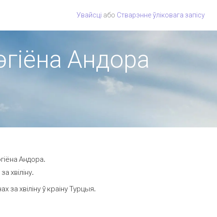
Увайсці
або
Стварэнне ўліковага запісу
рэгіёна Андора
гіёна Андора.
а хвіліну.
 за хвіліну ў краіну Турцыя.