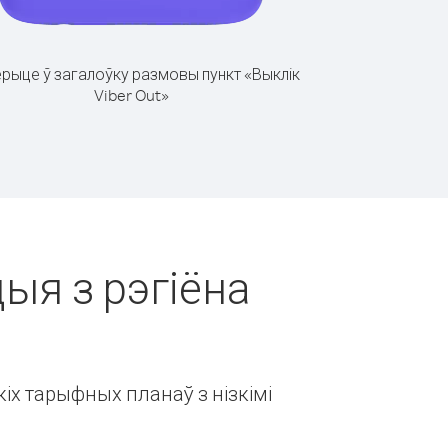
рыце ў загалоўку размовы пункт «Выклік
Viber Out»
цыя з рэгіёна
іх тарыфных планаў з нізкімі