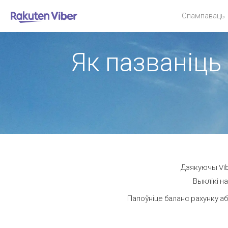
Спампаваць
Як пазваніць 
Дзякуючы Vib
Выклікі н
Папоўніце баланс рахунку аб