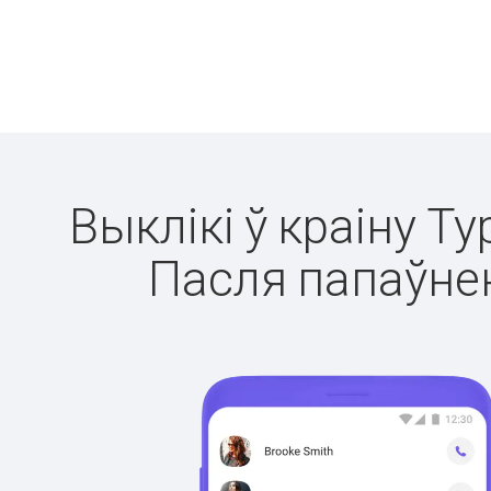
Выклікі ў краіну Т
Пасля папаўнен