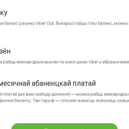
нку
а баланс рахунку Viber Out. Выкарыстаўшы гэты баланс, можна 
зён
рабіць міжнародныя выклікі па нізкіх цэнах Viber у абраныя вамі
есячнай абаненцкай платай
 платай дае вам свабоду дзеянняў — можна рабіць міжнародныя 
аўнення балансу. Такі тарыф — гэта магчымасць эканоміць на выкл