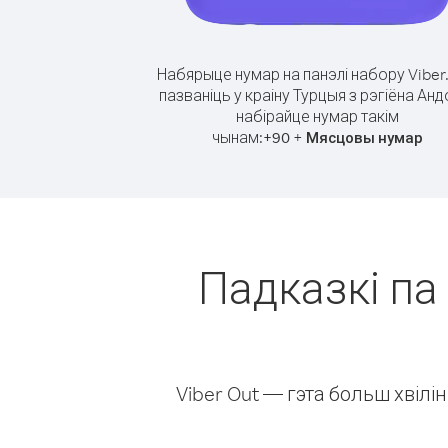
Набярыце нумар на панэлі набору Viber
пазваніць у краіну Турцыя з рэгіёна Анд
набірайце нумар такім
чынам:
+
+
90
Мясцовы нумар
Падказкі па 
Viber Out — гэта больш хвіл