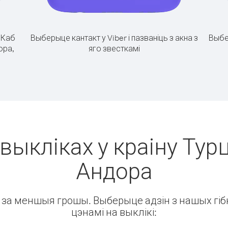
.
Каб
Выберыце кантакт у Viber і пазваніць з акна з
Выбе
ора,
яго звесткамі
выкліках у краіну Тур
Андора
ін за меншыя грошы. Выберыце адзін з нашых гібк
цэнамі на выклікі: