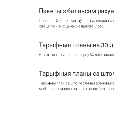
Пакеты з балансам раху
Пры папаўненні сродкаў яны налічваюцца н
свеце па нізкіх цэнах на выклікі Viber.
Тарыфныя планы на 30 д
На гэтым тарыфе на працягу 30 дзён можна 
Тарыфныя планы са штом
Тарыфны план са штомесячнай абаненцкай
мабільныя нумары па нізкіх цэнах без пап