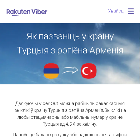
Увайсці
Togg
navig
Як пазваніць у краіну
Турцыя з рэгіёна Арменія
Дзякуючы Viber Out можна рабіць высакаякасныя
выклікі ў краіну Турцыя з рэгіёна Арменія.
Выклікі на
любы стацыянарны або мабільны нумар у краіне
Турцыя ад 4.5 ¢ за хвіліну.
Папоўніце баланс рахунку або падключыце тарыфны