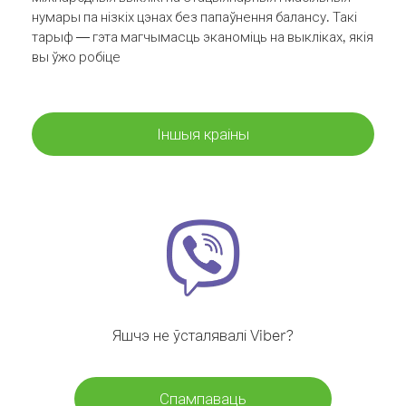
нумары па нізкіх цэнах без папаўнення балансу. Такі
тарыф — гэта магчымасць эканоміць на выкліках, якія
вы ўжо робіце
Іншыя краіны
Яшчэ не ўсталявалі Viber?
Спампаваць