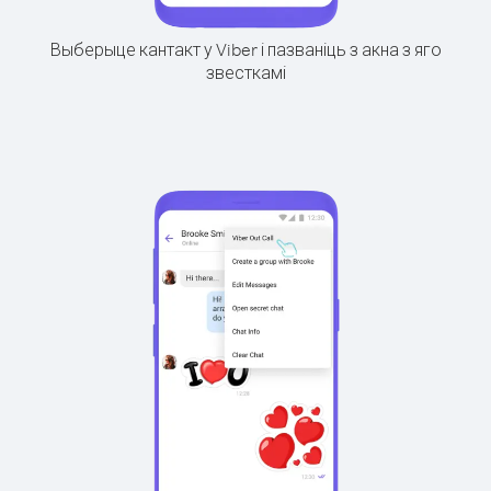
Выберыце кантакт у Viber і пазваніць з акна з яго
звесткамі