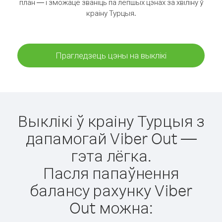
план — і зможаце званіць па лепшых цэнах за хвіліну ў
краіну Турцыя.
Прагледзець цэны на выклікі
Выклікі ў краіну Турцыя з
дапамогай Viber Out —
гэта лёгка.
Пасля папаўнення
балансу рахунку Viber
Out можна: