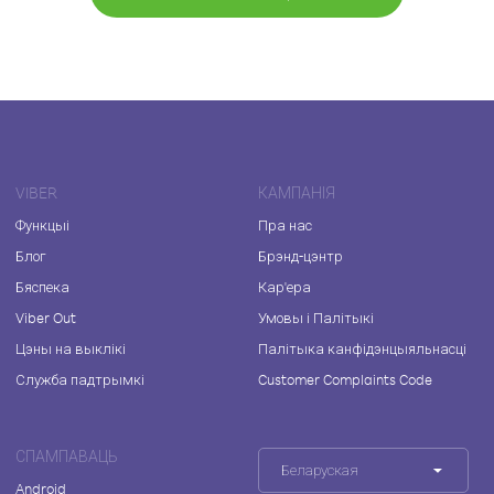
VIBER
КАМПАНІЯ
Функцыі
Пра нас
Блог
Брэнд-цэнтр
Бяспека
Кар'ера
Viber Out
Умовы і Палітыкі
Цэны на выклікі
Палітыка канфідэнцыяльнасці
Служба падтрымкі
Customer Complaints Code
СПАМПАВАЦЬ
Беларуская
Android