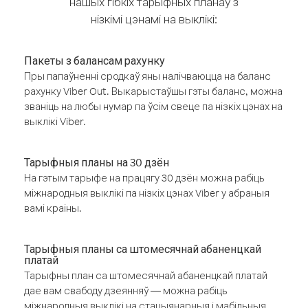
нашых гібкіх тарыфных планаў з
нізкімі цэнамі на выклікі:
Пакеты з балансам рахунку
Пры папаўненні сродкаў яны налічваюцца на баланс
рахунку Viber Out. Выкарыстаўшы гэты баланс, можна
званіць на любы нумар па ўсім свеце па нізкіх цэнах на
выклікі Viber.
Тарыфныя планы на 30 дзён
На гэтым тарыфе на працягу 30 дзён можна рабіць
міжнародныя выклікі па нізкіх цэнах Viber у абраныя
вамі краіны.
Тарыфныя планы са штомесячнай абаненцкай
платай
Тарыфны план са штомесячнай абаненцкай платай
дае вам свабоду дзеянняў — можна рабіць
міжнародныя выклікі на стацыянарныя і мабільныя