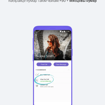
набірайце нумар такім чынам:
+
+
90
Мясцовы нумар