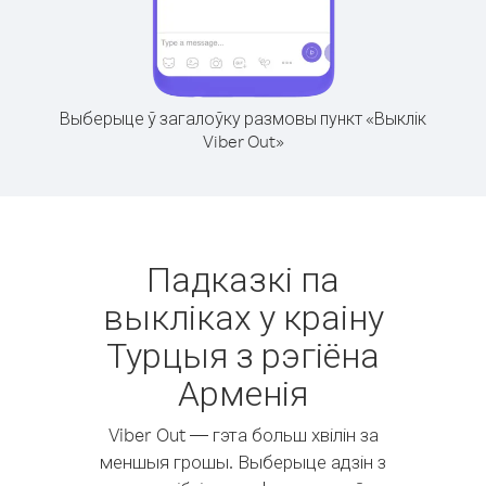
Выберыце ў загалоўку размовы пункт «Выклік
Viber Out»
Падказкі па
выкліках у краіну
Турцыя з рэгіёна
Арменія
Viber Out — гэта больш хвілін за
меншыя грошы. Выберыце адзін з