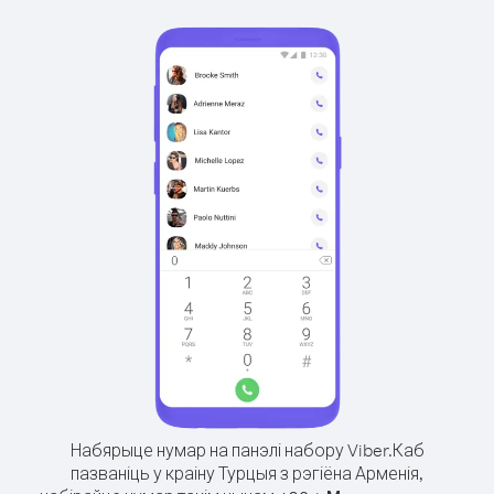
Набярыце нумар на панэлі набору Viber.
Каб
пазваніць у краіну Турцыя з рэгіёна Арменія,