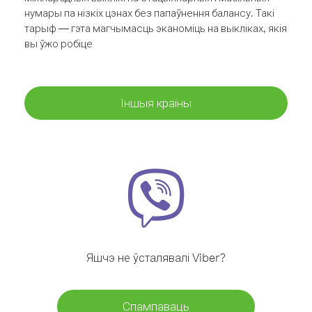
нумары па нізкіх цэнах без папаўнення балансу. Такі
тарыф — гэта магчымасць эканоміць на выкліках, якія
вы ўжо робіце
Іншыя краіны
Яшчэ не ўсталявалі Viber?
Спампаваць