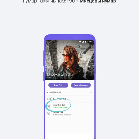
нумар такім чынам:
+
+
90
Мясцовы нумар