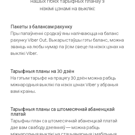
нашых гібкіх тарыфных планаў з
нізкімі цэнамі на выклікі:
Пакеты з балансам рахунку
Пры папаўненні сродкаў яны налічваюцца на баланс
рахунку Viber Out. Выкарыстаўшы гэты баланс, можна
званіць на любы нумар па ўсім свеце па нізкіх цэнах на
выклікі Viber.
Тарыфныя планы на 30 дзён
На гэтым тарыфе на працягу 30 дзён можна рабіць
міжнародныя выклікі па нізкіх цэнах Viber у абраныя
вамі краіны.
Тарыфныя планы са штомесячнай абаненцкай
платай
Тарыфны план са штомесячнай абаненцкай платай
дае вам свабоду дзеянняў — можна рабіць
міжнародныя выклікі на стацыянарныя і мабільныя