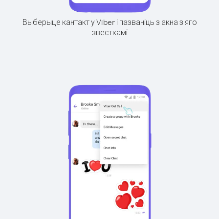
Выберыце кантакт у Viber і пазваніць з акна з яго
звесткамі