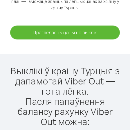
план — і зможаце званіць па лепшых цэнах за хвіліну ў
краіну Турцыя.
Прагледзець цэны на выклікі
Выклікі ў краіну Турцыя з
дапамогай Viber Out —
гэта лёгка.
Пасля папаўнення
балансу рахунку Viber
Out можна: