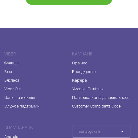
VIBER
КАМПАНІЯ
Функцыі
Пра нас
Блог
Брэнд-цэнтр
Бяспека
Кар'ера
Viber Out
Умовы і Палітыкі
Цэны на выклікі
Палітыка канфідэнцыяльнасці
Служба падтрымкі
Customer Complaints Code
СПАМПАВАЦЬ
Беларуская
Android