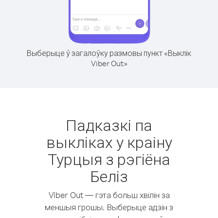
Выберыце ў загалоўку размовы пункт «Выклік
Viber Out»
Падказкі па
выкліках у краіну
Турцыя з рэгіёна
Беліз
Viber Out — гэта больш хвілін за
меншыя грошы. Выберыце адзін з