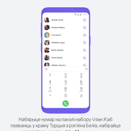
Набярыце нумар на панэлі набору Viber.
Каб
пазваніць у краіну Турцыя з рэгіёна Беліз, набірайце