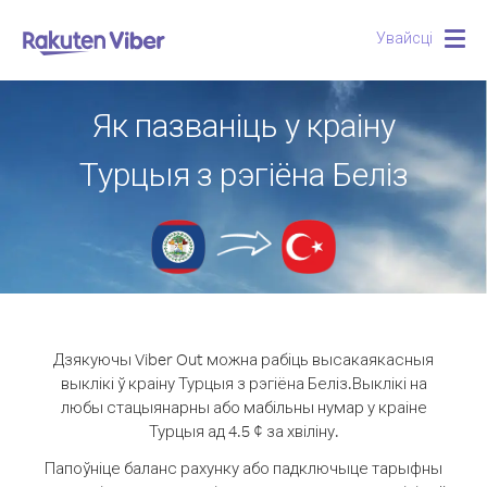
Увайсці
Togg
navig
Як пазваніць у краіну
Турцыя з рэгіёна Беліз
Дзякуючы Viber Out можна рабіць высакаякасныя
выклікі ў краіну Турцыя з рэгіёна Беліз.
Выклікі на
любы стацыянарны або мабільны нумар у краіне
Турцыя ад 4.5 ¢ за хвіліну.
Папоўніце баланс рахунку або падключыце тарыфны