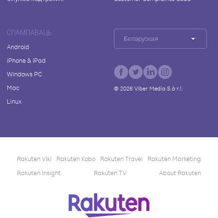
СПАМПАВАЦЬ
Беларуская
Android
iPhone & iPad
Windows PC
Mac
©
2026
Viber Media S.à r.l.
Linux
Rakuten Viki
Rakuten Kobo
Rakuten Travel
Rakuten Marketing
Rakuten Insight
Rakuten TV
About Rakuten