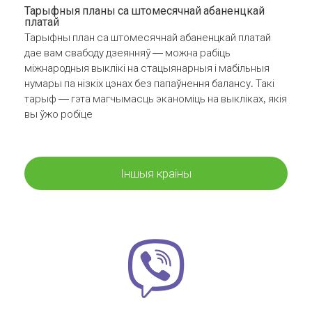
Тарыфныя планы са штомесячнай абаненцкай
платай
Тарыфны план са штомесячнай абаненцкай платай
дае вам свабоду дзеянняў — можна рабіць
міжнародныя выклікі на стацыянарныя і мабільныя
нумары па нізкіх цэнах без папаўнення балансу. Такі
тарыф — гэта магчымасць эканоміць на выкліках, якія
вы ўжо робіце
Іншыя краіны