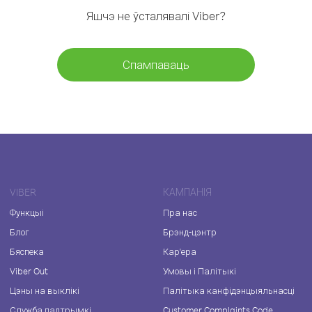
Яшчэ не ўсталявалі Viber?
Спампаваць
VIBER
КАМПАНІЯ
Функцыі
Пра нас
Блог
Брэнд-цэнтр
Бяспека
Кар'ера
Viber Out
Умовы і Палітыкі
Цэны на выклікі
Палітыка канфідэнцыяльнасці
Служба падтрымкі
Customer Complaints Code