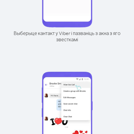
Выберыце кантакт у Viber і пазваніць з акна з яго
звесткамі