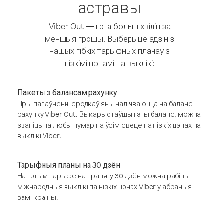
астравы
Viber Out — гэта больш хвілін за
меншыя грошы. Выберыце адзін з
нашых гібкіх тарыфных планаў з
нізкімі цэнамі на выклікі:
Пакеты з балансам рахунку
Пры папаўненні сродкаў яны налічваюцца на баланс
рахунку Viber Out. Выкарыстаўшы гэты баланс, можна
званіць на любы нумар па ўсім свеце па нізкіх цэнах на
выклікі Viber.
Тарыфныя планы на 30 дзён
На гэтым тарыфе на працягу 30 дзён можна рабіць
міжнародныя выклікі па нізкіх цэнах Viber у абраныя
вамі краіны.