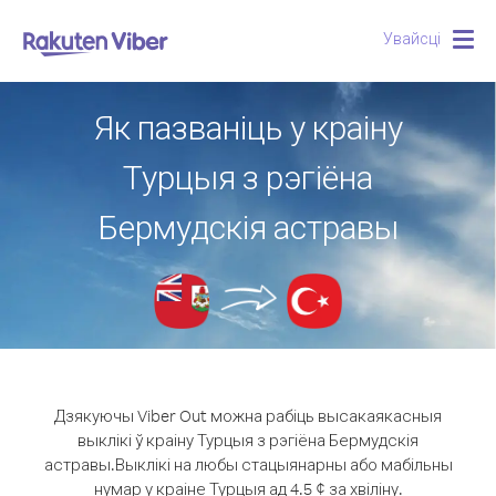
Увайсці
Togg
navig
Як пазваніць у краіну
Турцыя з рэгіёна
Бермудскія астравы
Дзякуючы Viber Out можна рабіць высакаякасныя
выклікі ў краіну Турцыя з рэгіёна Бермудскія
астравы.
Выклікі на любы стацыянарны або мабільны
нумар у краіне Турцыя ад 4.5 ¢ за хвіліну.