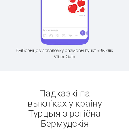
Выберыце ў загалоўку размовы пункт «Выклік
Viber Out»
Падказкі па
выкліках у краіну
Турцыя з рэгіёна
Бермудскія