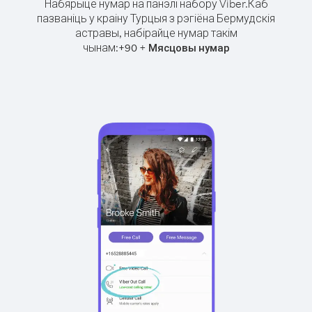
Набярыце нумар на панэлі набору Viber.
Каб
пазваніць у краіну Турцыя з рэгіёна Бермудскія
астравы, набірайце нумар такім
чынам:
+
+
90
Мясцовы нумар