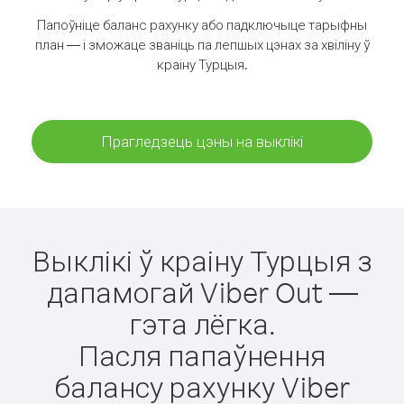
Папоўніце баланс рахунку або падключыце тарыфны
план — і зможаце званіць па лепшых цэнах за хвіліну ў
краіну Турцыя.
Прагледзець цэны на выклікі
Выклікі ў краіну Турцыя з
дапамогай Viber Out —
гэта лёгка.
Пасля папаўнення
балансу рахунку Viber