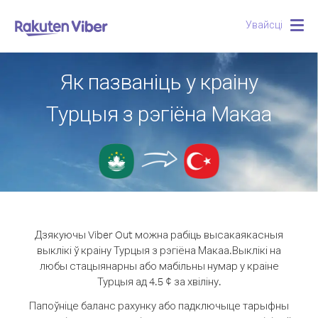
Увайсці
Togg
navig
Як пазваніць у краіну
Турцыя з рэгіёна Макаа
Дзякуючы Viber Out можна рабіць высакаякасныя
выклікі ў краіну Турцыя з рэгіёна Макаа.
Выклікі на
любы стацыянарны або мабільны нумар у краіне
Турцыя ад 4.5 ¢ за хвіліну.
Папоўніце баланс рахунку або падключыце тарыфны