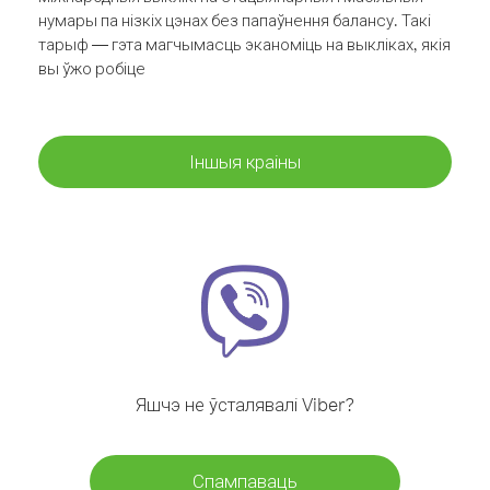
нумары па нізкіх цэнах без папаўнення балансу. Такі
тарыф — гэта магчымасць эканоміць на выкліках, якія
вы ўжо робіце
Іншыя краіны
Яшчэ не ўсталявалі Viber?
Спампаваць