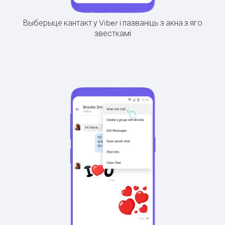
Выберыце кантакт у Viber і пазваніць з акна з яго
звесткамі