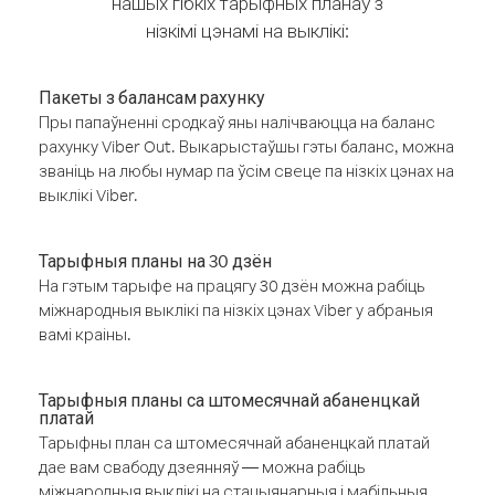
нашых гібкіх тарыфных планаў з
нізкімі цэнамі на выклікі:
Пакеты з балансам рахунку
Пры папаўненні сродкаў яны налічваюцца на баланс
рахунку Viber Out. Выкарыстаўшы гэты баланс, можна
званіць на любы нумар па ўсім свеце па нізкіх цэнах на
выклікі Viber.
Тарыфныя планы на 30 дзён
На гэтым тарыфе на працягу 30 дзён можна рабіць
міжнародныя выклікі па нізкіх цэнах Viber у абраныя
вамі краіны.
Тарыфныя планы са штомесячнай абаненцкай
платай
Тарыфны план са штомесячнай абаненцкай платай
дае вам свабоду дзеянняў — можна рабіць
міжнародныя выклікі на стацыянарныя і мабільныя