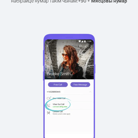
набірайце нумар такім чынам:
+
+
90
Мясцовы нумар