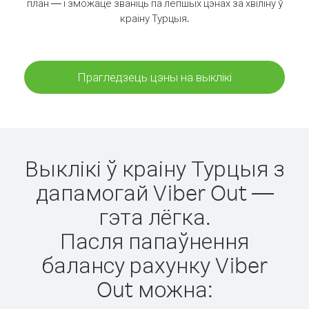
план — і зможаце званіць па лепшых цэнах за хвіліну ў
краіну Турцыя.
Прагледзець цэны на выклікі
Выклікі ў краіну Турцыя з
дапамогай Viber Out —
гэта лёгка.
Пасля папаўнення
балансу рахунку Viber
Out можна: