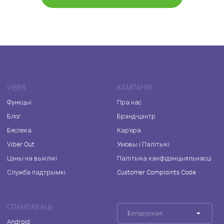
VIBER
КАМПАНІЯ
Функцыі
Пра нас
Блог
Брэнд-цэнтр
Бяспека
Кар'ера
Viber Out
Умовы і Палітыкі
Цэны на выклікі
Палітыка канфідэнцыяльнасці
Служба падтрымкі
Customer Complaints Code
СПАМПАВАЦЬ
Беларуская
Android