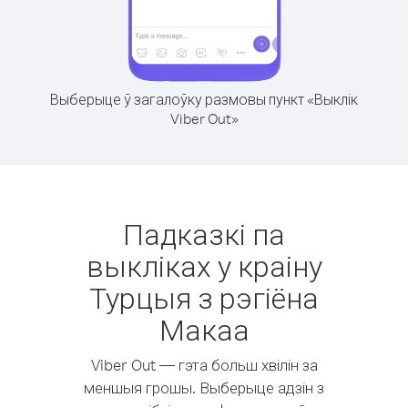
Выберыце ў загалоўку размовы пункт «Выклік
Viber Out»
Падказкі па
выкліках у краіну
Турцыя з рэгіёна
Макаа
Viber Out — гэта больш хвілін за
меншыя грошы. Выберыце адзін з