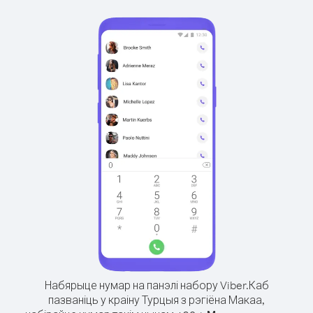
Набярыце нумар на панэлі набору Viber.
Каб
пазваніць у краіну Турцыя з рэгіёна Макаа,