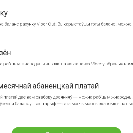
нку
а баланс рахунку Viber Out. Выкарыстаўшы гэты баланс, можна 
зён
рабіць міжнародныя выклікі па нізкіх цэнах Viber у абраныя вамі
есячнай абаненцкай платай
 платай дае вам свабоду дзеянняў — можна рабіць міжнародныя 
аўнення балансу. Такі тарыф — гэта магчымасць эканоміць на выкл