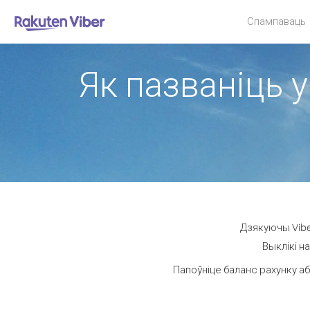
Спампаваць
Як пазваніць у
Дзякуючы Vibe
Выклікі н
Папоўніце баланс рахунку аб