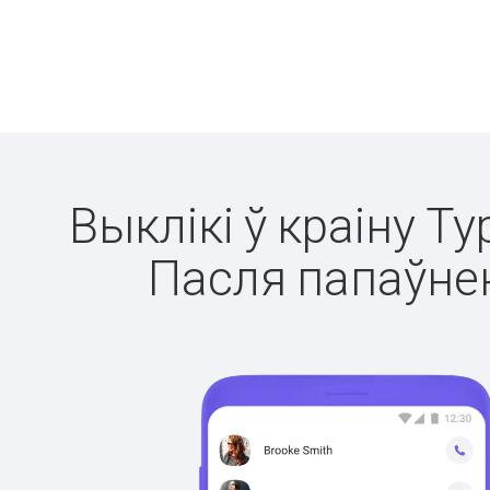
Выклікі ў краіну Т
Пасля папаўнен