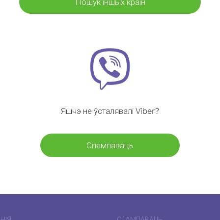
Пошук іншых краін
Яшчэ не ўсталявалі Viber?
Спампаваць
НІЯ
СПАМПАВАЦЬ