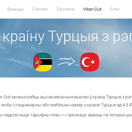
Функцыі
Суполкі
Бяспека
Viber Out
Блог
 краіну Турцыя з р
r Out можна рабіць высакаякасныя выклікі ў краіну Турцыя з рэг
а любы стацыянарны або мабільны нумар у краіне Турцыя ад 4.5 ¢ з
о падключыце тарыфны план — і зможаце званіць па лепшых цэнах