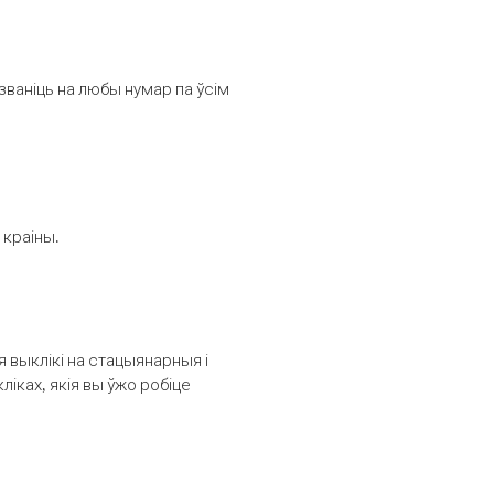
званіць на любы нумар па ўсім
 краіны.
выклікі на стацыянарныя і
іках, якія вы ўжо робіце