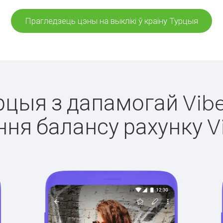
Прагледзець цэны на выклікі ў краіну Турцыя
урцыя з дапамогай Vibe
ня балансу рахунку V