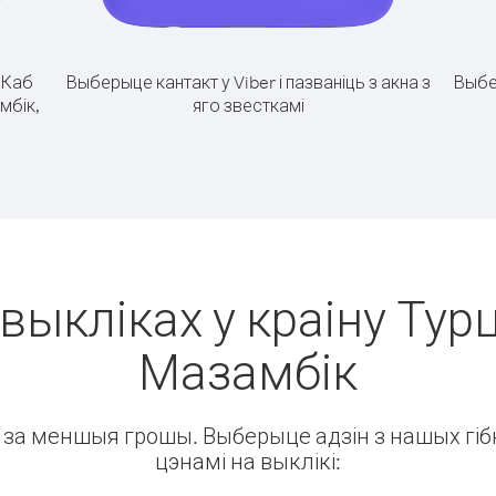
.
Каб
Выберыце кантакт у Viber і пазваніць з акна з
Выбе
мбік,
яго звесткамі
выкліках у краіну Тур
Мазамбік
ін за меншыя грошы. Выберыце адзін з нашых гібк
цэнамі на выклікі: