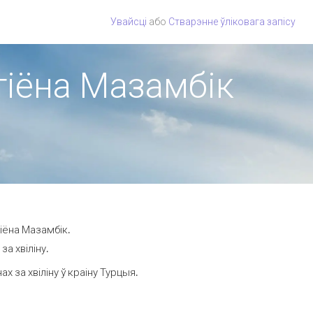
Увайсці
або
Стварэнне ўліковага запісу
эгіёна Мазамбік
іёна Мазамбік.
а хвіліну.
 за хвіліну ў краіну Турцыя.