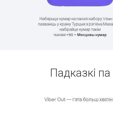
Набярыце нумар на панэлі набору Viber
пазваніць у краіну Турцыя з рэгіёна Маза
набірайце нумар такім
чынам:
+
+
90
Мясцовы нумар
Падказкі па 
Viber Out — гэта больш хвіл