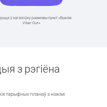
рыце ў загалоўку размовы пункт «Выклік
Viber Out»
цыя з рэгіёна
іх тарыфных планаў з нізкімі