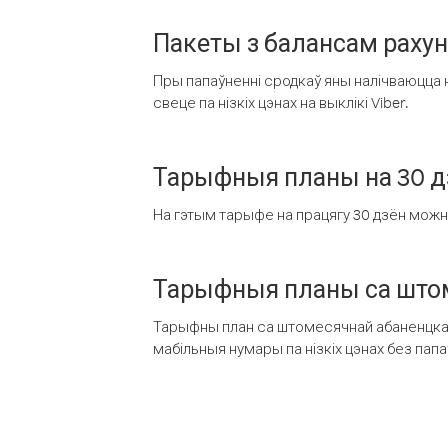
Пакеты з балансам раху
Пры папаўненні сродкаў яны налічваюцца н
свеце па нізкіх цэнах на выклікі Viber.
Тарыфныя планы на 30 д
На гэтым тарыфе на працягу 30 дзён можна 
Тарыфныя планы са штом
Тарыфны план са штомесячнай абаненцкай
мабільныя нумары па нізкіх цэнах без пап