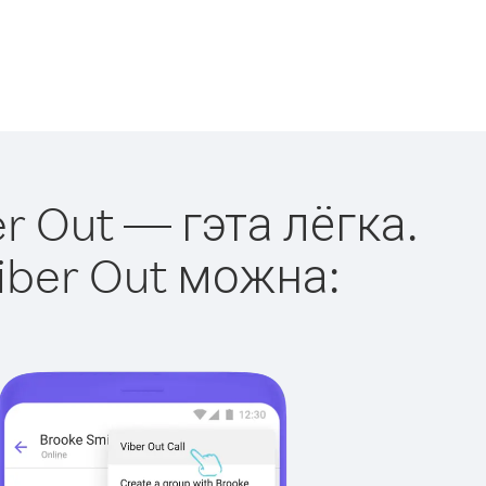
r Out — гэта лёгка.
iber Out можна: