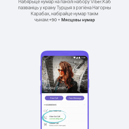
Набярыце нумар на панэлі набору Viber.
Каб
пазваніць у краіну Турцыя з рэгіёна Нагорны
Карабах, набірайце нумар такім
чынам:
+
+
90
Мясцовы нумар