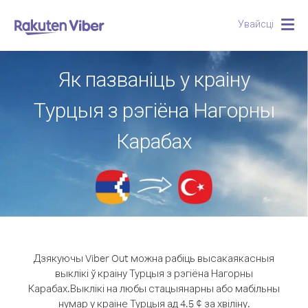
Увайсці
Togg
navig
Як пазваніць у краіну
Турцыя з рэгіёна Нагорны
Карабах
Дзякуючы Viber Out можна рабіць высакаякасныя
выклікі ў краіну Турцыя з рэгіёна Нагорны
Карабах.
Выклікі на любы стацыянарны або мабільны
нумар у краіне Турцыя ад 4.5 ¢ за хвіліну.