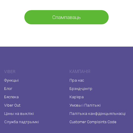
Спампаваць
VIBER
КАМПАНІЯ
Функцыі
Пра нас
Блог
Брэнд-цэнтр
Бяспека
Кар'ера
Viber Out
Умовы і Палітыкі
Цэны на выклікі
Палітыка канфідэнцыяльнасці
Служба падтрымкі
Customer Complaints Code