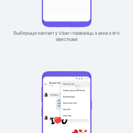
Выберыце кантакт у Viber і пазваніць з акна з яго
звесткамі