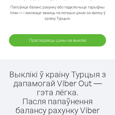
Папоўніце баланс рахунку або падключыце тарыфны
план — і зможаце званіць па лепшых цэнах за хвіліну ў
краіну Турцыя.
Прагледзець цэны на выклікі
Выклікі ў краіну Турцыя з
дапамогай Viber Out —
гэта лёгка.
Пасля папаўнення
балансу рахунку Viber