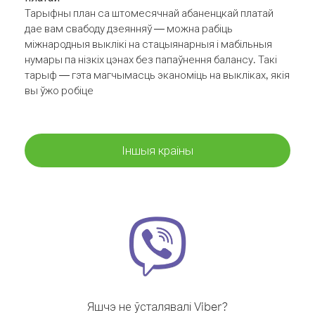
Тарыфны план са штомесячнай абаненцкай платай
дае вам свабоду дзеянняў — можна рабіць
міжнародныя выклікі на стацыянарныя і мабільныя
нумары па нізкіх цэнах без папаўнення балансу. Такі
тарыф — гэта магчымасць эканоміць на выкліках, якія
вы ўжо робіце
Іншыя краіны
Яшчэ не ўсталявалі Viber?