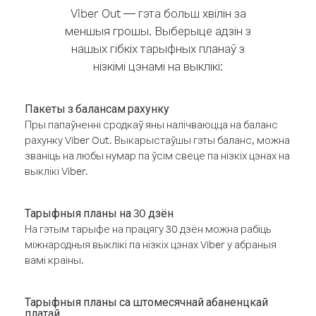
Viber Out — гэта больш хвілін за
меншыя грошы. Выберыце адзін з
нашых гібкіх тарыфных планаў з
нізкімі цэнамі на выклікі:
Пакеты з балансам рахунку
Пры папаўненні сродкаў яны налічваюцца на баланс
рахунку Viber Out. Выкарыстаўшы гэты баланс, можна
званіць на любы нумар па ўсім свеце па нізкіх цэнах на
выклікі Viber.
Тарыфныя планы на 30 дзён
На гэтым тарыфе на працягу 30 дзён можна рабіць
міжнародныя выклікі па нізкіх цэнах Viber у абраныя
вамі краіны.
Тарыфныя планы са штомесячнай абаненцкай
платай