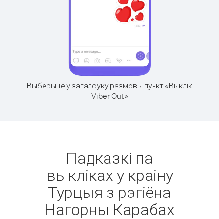
Выберыце ў загалоўку размовы пункт «Выклік
Viber Out»
Падказкі па
выкліках у краіну
Турцыя з рэгіёна
Нагорны Карабах