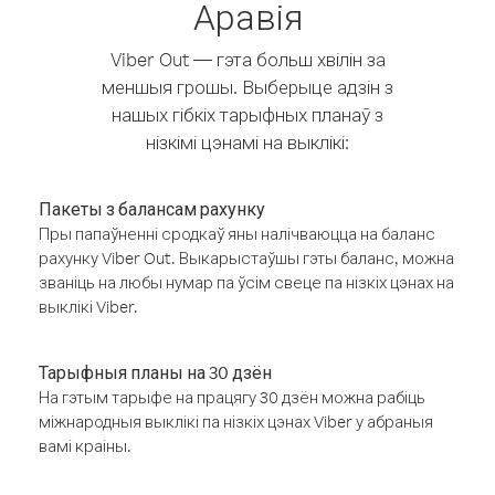
Аравія
Viber Out — гэта больш хвілін за
меншыя грошы. Выберыце адзін з
нашых гібкіх тарыфных планаў з
нізкімі цэнамі на выклікі:
Пакеты з балансам рахунку
Пры папаўненні сродкаў яны налічваюцца на баланс
рахунку Viber Out. Выкарыстаўшы гэты баланс, можна
званіць на любы нумар па ўсім свеце па нізкіх цэнах на
выклікі Viber.
Тарыфныя планы на 30 дзён
На гэтым тарыфе на працягу 30 дзён можна рабіць
міжнародныя выклікі па нізкіх цэнах Viber у абраныя
вамі краіны.