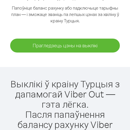
Папоўніце баланс рахунку або падключыце тарыфны
план — і зможаце званіць па лепшых цэнах за хвіліну ў
краіну Турцыя.
Прагледзець цэны на выклікі
Выклікі ў краіну Турцыя з
дапамогай Viber Out —
гэта лёгка.
Пасля папаўнення
балансу рахунку Viber