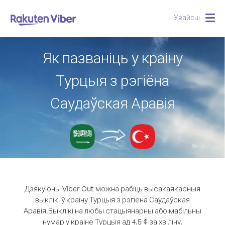
Увайсці
Togg
navig
Як пазваніць у краіну
Турцыя з рэгіёна
Саудаўская Аравія
Дзякуючы Viber Out можна рабіць высакаякасныя
выклікі ў краіну Турцыя з рэгіёна Саудаўская
Аравія.
Выклікі на любы стацыянарны або мабільны
нумар у краіне Турцыя ад 4.5 ¢ за хвіліну.