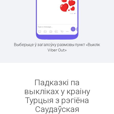
Выберыце ў загалоўку размовы пункт «Выклік
Viber Out»
Падказкі па
выкліках у краіну
Турцыя з рэгіёна
Саудаўская