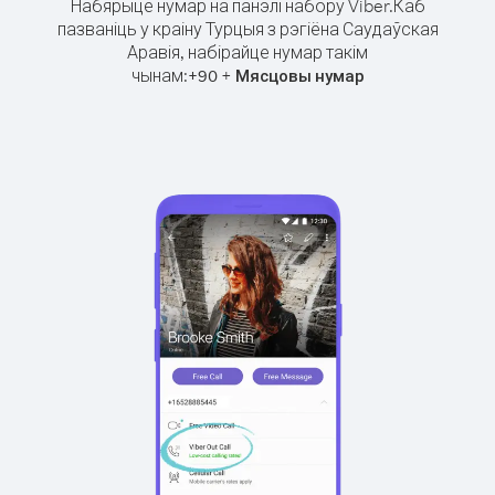
Набярыце нумар на панэлі набору Viber.
Каб
пазваніць у краіну Турцыя з рэгіёна Саудаўская
Аравія, набірайце нумар такім
чынам:
+
+
90
Мясцовы нумар