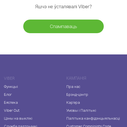
Яшчэ не ўсталявалі Viber?
Спампаваць
VIBER
КАМПАНІЯ
Функцыі
Пра нас
Блог
Брэнд-цэнтр
Бяспека
Кар'ера
Viber Out
Умовы і Палітыкі
Цэны на выклікі
Палітыка канфідэнцыяльнасці
Служба падтрымкі
Customer Complaints Code