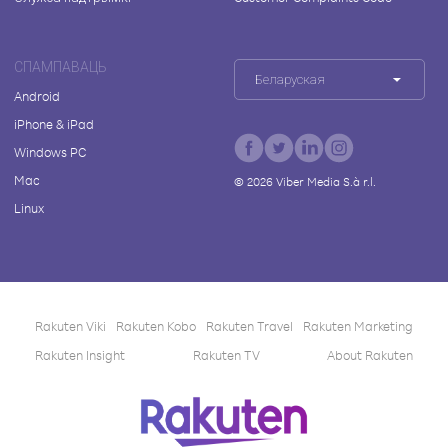
СПАМПАВАЦЬ
Беларуская
Android
iPhone & iPad
Windows PC
Mac
©
2026
Viber Media S.à r.l.
Linux
Rakuten Viki
Rakuten Kobo
Rakuten Travel
Rakuten Marketing
Rakuten Insight
Rakuten TV
About Rakuten