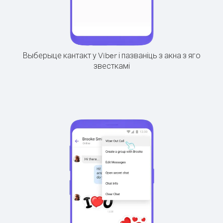
Выберыце кантакт у Viber і пазваніць з акна з яго
звесткамі