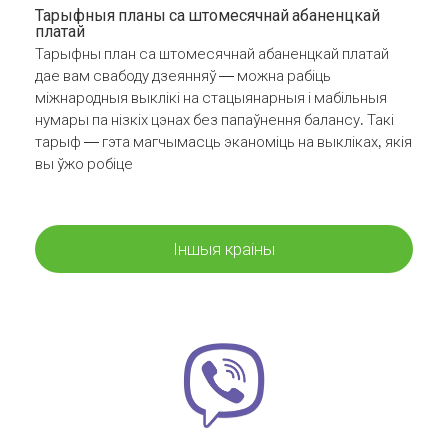
Тарыфныя планы са штомесячнай абаненцкай
платай
Тарыфны план са штомесячнай абаненцкай платай
дае вам свабоду дзеянняў — можна рабіць
міжнародныя выклікі на стацыянарныя і мабільныя
нумары па нізкіх цэнах без папаўнення балансу. Такі
тарыф — гэта магчымасць эканоміць на выкліках, якія
вы ўжо робіце
Іншыя краіны