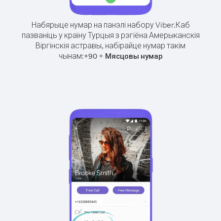
Набярыце нумар на панэлі набору Viber.
Каб
пазваніць у краіну Турцыя з рэгіёна Амерыканскія
Віргінскія астравы, набірайце нумар такім
чынам:
+
+
90
Мясцовы нумар