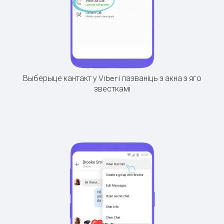
Выберыце кантакт у Viber і пазваніць з акна з яго
звесткамі