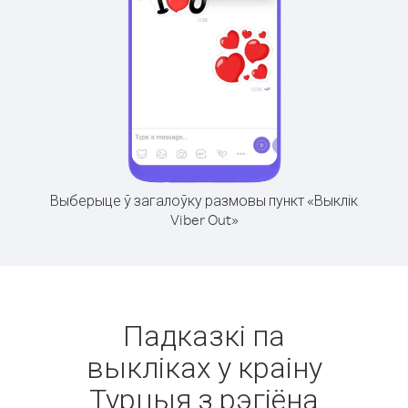
Выберыце ў загалоўку размовы пункт «Выклік
Viber Out»
Падказкі па
выкліках у краіну
Турцыя з рэгіёна