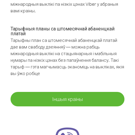
міжнародныя выклікі па нізкіх цэнах Viber у абраныя
вамі краіны.
Тарыфныя планы са штомесячнай абаненцкай
платай
Тарыфны план са штомесячнай абаненцкай платай
дае вам свабоду дзеянняў — можна рабіць
міжнародныя выклікі на стацыянарныя і мабільныя
нумары па нізкіх цэнах без папаўнення балансу. Такі
тарыф — гэта магчымасць эканоміць на выкліках, якія
вы ўжо робіце
Іншыя краіны