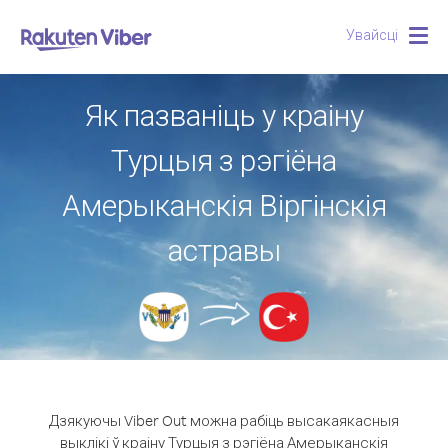
Увайсці
Togg
navig
Як пазваніць у краіну
Турцыя з рэгіёна
Амерыканскія Віргінскія
астравы
Дзякуючы Viber Out можна рабіць высакаякасныя
выклікі ў краіну Турцыя з рэгіёна Амерыканскія