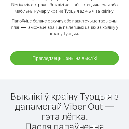
Віргінскія астравы.
Выклікі на любы стацыянарны або
мабільны нумар у краіне Турцыя ад 4.5 ¢ за хвіліну.
Папоўніце баланс рахунку або падключыце тарыфны
план — і зможаце званіць па лепшых цэнах за хвіліну ў
краіну Турцыя.
Прагледзець цэны на выклікі
Выклікі ў краіну Турцыя з
дапамогай Viber Out —
гэта лёгка.
Пасля папаўнення