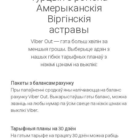
Амерыканскія
Віргінскія
астравы
Viber Out — гэта больш хвілін за
меншыя грошы. Выберыце адзін з
нашых гібкіх тарыфных планаў з
нізкімі цэнамі на выклікі:
Пакеты з балансам рахунку
Пры папаўненні сродкаў яны налічваюцца на баланс
рахунку Viber Out. Выкарыстаўшы гэты баланс, можна
званіць на любы нумар па ўсім свеце па нізкіх цэнах на
выклікі Viber.
Тарыфныя планы на 30 дзён
На гэтым тарыфе на працягу 30 дзён можна рабіць