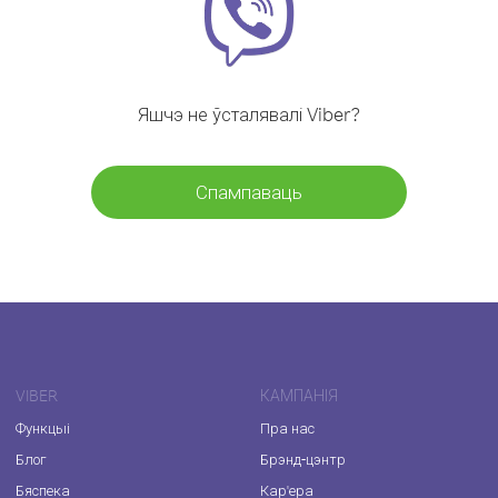
Яшчэ не ўсталявалі Viber?
Спампаваць
VIBER
КАМПАНІЯ
Функцыі
Пра нас
Блог
Брэнд-цэнтр
Бяспека
Кар'ера