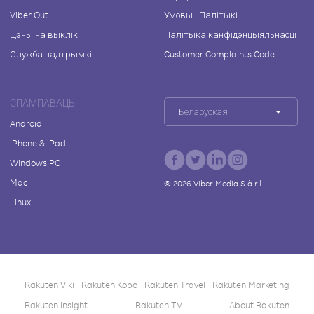
Viber Out
Умовы і Палітыкі
Цэны на выклікі
Палітыка канфідэнцыяльнасці
Служба падтрымкі
Customer Complaints Code
СПАМПАВАЦЬ
Беларуская
Android
iPhone & iPad
Windows PC
Mac
©
2026
Viber Media S.à r.l.
Linux
Rakuten Viki
Rakuten Kobo
Rakuten Travel
Rakuten Marketing
Rakuten Insight
Rakuten TV
About Rakuten