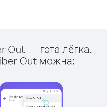
r Out — гэта лёгка.
iber Out можна: