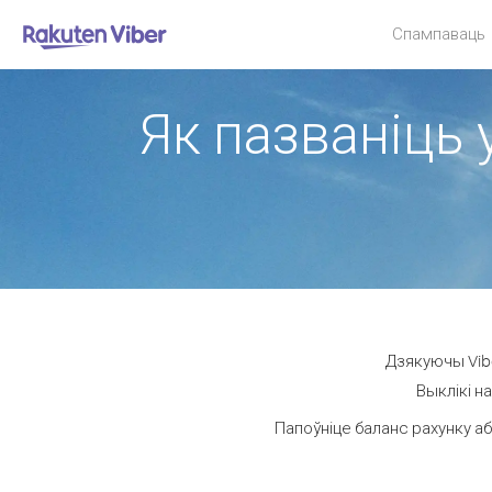
Спампаваць
Як пазваніць 
Дзякуючы Vibe
Выклікі н
Папоўніце баланс рахунку аб