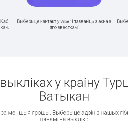
.
Каб
Выберыце кантакт у Viber і пазваніць з акна з
Выбе
ыкан,
яго звесткамі
выкліках у краіну Тур
Ватыкан
ін за меншыя грошы. Выберыце адзін з нашых гібк
цэнамі на выклікі: