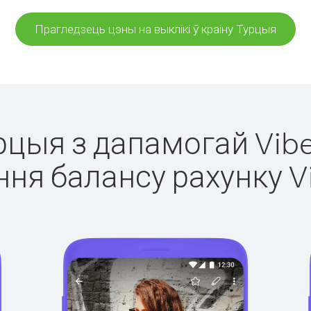
Прагледзець цэны на выклікі ў краіну Турцыя
урцыя з дапамогай Vibe
ня балансу рахунку V