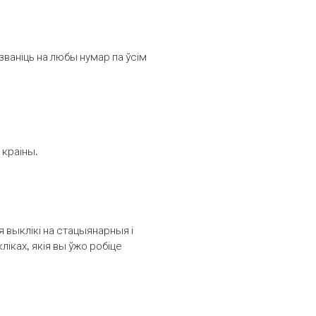
званіць на любы нумар па ўсім
 краіны.
выклікі на стацыянарныя і
іках, якія вы ўжо робіце