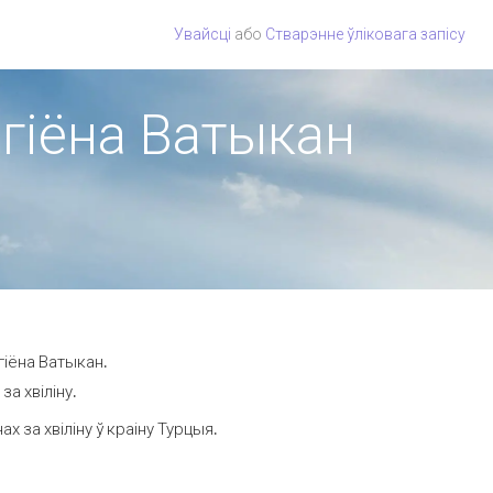
Увайсці
або
Стварэнне ўліковага запісу
эгіёна Ватыкан
гіёна Ватыкан.
а хвіліну.
 за хвіліну ў краіну Турцыя.