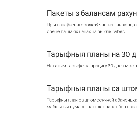
Пакеты з балансам раху
Пры папаўненні сродкаў яны налічваюцца н
свеце па нізкіх цэнах на выклікі Viber.
Тарыфныя планы на 30 д
На гэтым тарыфе на працягу 30 дзён можна 
Тарыфныя планы са штом
Тарыфны план са штомесячнай абаненцкай
мабільныя нумары па нізкіх цэнах без пап