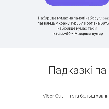
Набярыце нумар на панэлі набору Viber
пазваніць у краіну Турцыя з рэгіёна Ват
набірайце нумар такім
чынам:
+
+
90
Мясцовы нумар
Падказкі па 
Viber Out — гэта больш хвіл