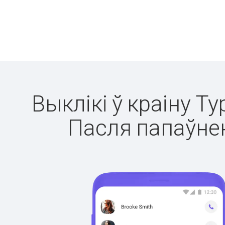
Выклікі ў краіну Т
Пасля папаўнен