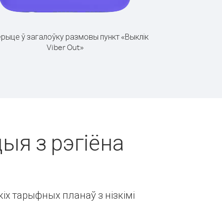
рыце ў загалоўку размовы пункт «Выклік
Viber Out»
цыя з рэгіёна
іх тарыфных планаў з нізкімі