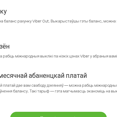
нку
а баланс рахунку Viber Out. Выкарыстаўшы гэты баланс, можна 
зён
рабіць міжнародныя выклікі па нізкіх цэнах Viber у абраныя вамі
есячнай абаненцкай платай
 платай дае вам свабоду дзеянняў — можна рабіць міжнародныя 
аўнення балансу. Такі тарыф — гэта магчымасць эканоміць на выкл