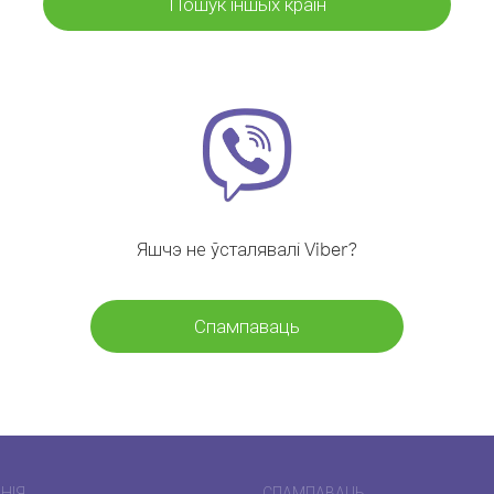
Пошук іншых краін
Яшчэ не ўсталявалі Viber?
Спампаваць
НІЯ
СПАМПАВАЦЬ