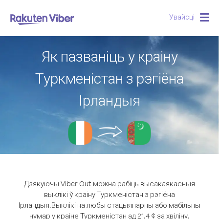
Увайсці
Togg
navig
Як пазваніць у краіну
Туркменістан з рэгіёна
Ірландыя
Дзякуючы Viber Out можна рабіць высакаякасныя
выклікі ў краіну Туркменістан з рэгіёна
Ірландыя.
Выклікі на любы стацыянарны або мабільны
нумар у краіне Туркменістан ад 21.4 ¢ за хвіліну.