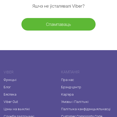
Яшчэ не ўсталявалі Viber?
Спампаваць
VIBER
КАМПАНІЯ
Функцыі
Пра нас
Блог
Брэнд-цэнтр
Бяспека
Кар'ера
Viber Out
Умовы і Палітыкі
Цэны на выклікі
Палітыка канфідэнцыяльнасці
Служба падтрымкі
Customer Complaints Code