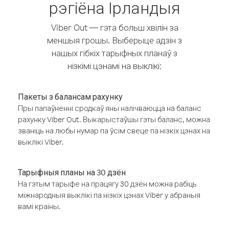
рэгіёна Ірландыя
Viber Out — гэта больш хвілін за
меншыя грошы. Выберыце адзін з
нашых гібкіх тарыфных планаў з
нізкімі цэнамі на выклікі:
Пакеты з балансам рахунку
Пры папаўненні сродкаў яны налічваюцца на баланс
рахунку Viber Out. Выкарыстаўшы гэты баланс, можна
званіць на любы нумар па ўсім свеце па нізкіх цэнах на
выклікі Viber.
Тарыфныя планы на 30 дзён
На гэтым тарыфе на працягу 30 дзён можна рабіць
міжнародныя выклікі па нізкіх цэнах Viber у абраныя
вамі краіны.