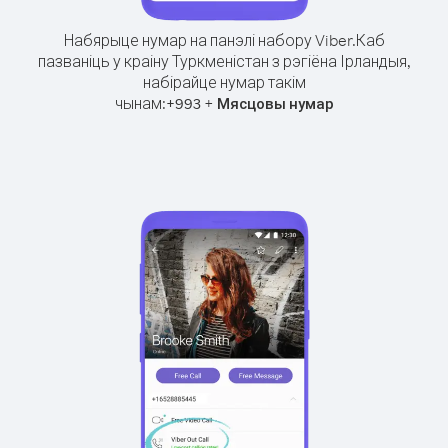
Набярыце нумар на панэлі набору Viber.
Каб
пазваніць у краіну Туркменістан з рэгіёна Ірландыя,
набірайце нумар такім
чынам:
+
+
993
Мясцовы нумар