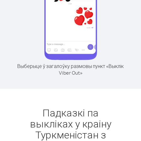
Выберыце ў загалоўку размовы пункт «Выклік
Viber Out»
Падказкі па
выкліках у краіну
Туркменістан з