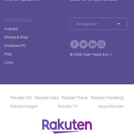
СПАМПАВАЦЬ
Беларуская
Android
iPhone & iPad
Windows PC
Mac
©
2026
Viber Media S.à r.l.
Linux
Rakuten Viki
Rakuten Kobo
Rakuten Travel
Rakuten Marketing
Rakuten Insight
Rakuten TV
About Rakuten