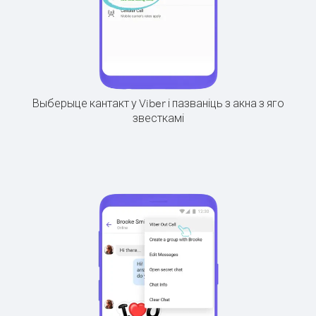
Выберыце кантакт у Viber і пазваніць з акна з яго
звесткамі