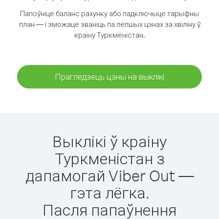
Папоўніце баланс рахунку або падключыце тарыфны
план — і зможаце званіць па лепшых цэнах за хвіліну ў
краіну Туркменістан.
Прагледзець цэны на выклікі
Выклікі ў краіну
Туркменістан з
дапамогай Viber Out —
гэта лёгка.
Пасля папаўнення