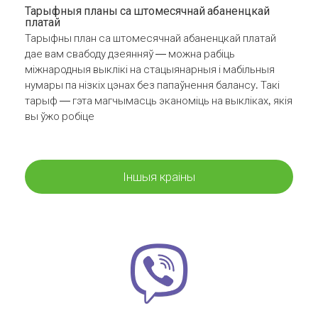
Тарыфныя планы са штомесячнай абаненцкай
платай
Тарыфны план са штомесячнай абаненцкай платай
дае вам свабоду дзеянняў — можна рабіць
міжнародныя выклікі на стацыянарныя і мабільныя
нумары па нізкіх цэнах без папаўнення балансу. Такі
тарыф — гэта магчымасць эканоміць на выкліках, якія
вы ўжо робіце
Іншыя краіны