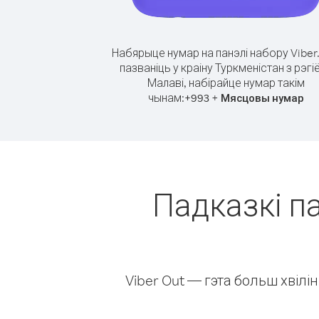
Набярыце нумар на панэлі набору Viber
пазваніць у краіну Туркменістан з рэгі
Малаві, набірайце нумар такім
чынам:
+
+
993
Мясцовы нумар
Падказкі па
Viber Out — гэта больш хвіл