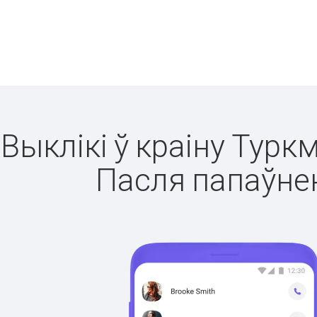
Выклікі ў краіну Турк
Пасля папаўнен