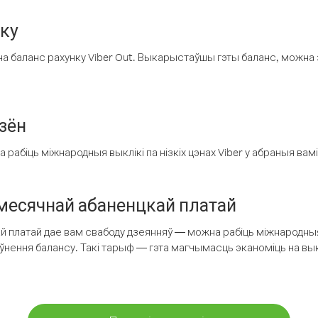
нку
а баланс рахунку Viber Out. Выкарыстаўшы гэты баланс, можна 
зён
рабіць міжнародныя выклікі па нізкіх цэнах Viber у абраныя вамі
есячнай абаненцкай платай
 платай дае вам свабоду дзеянняў — можна рабіць міжнародныя 
аўнення балансу. Такі тарыф — гэта магчымасць эканоміць на выкл