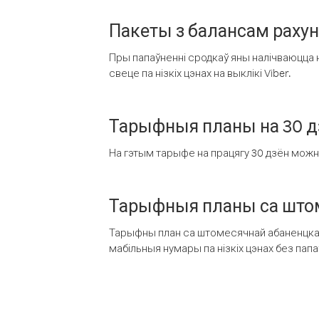
Пакеты з балансам раху
Пры папаўненні сродкаў яны налічваюцца н
свеце па нізкіх цэнах на выклікі Viber.
Тарыфныя планы на 30 д
На гэтым тарыфе на працягу 30 дзён можна 
Тарыфныя планы са штом
Тарыфны план са штомесячнай абаненцкай
мабільныя нумары па нізкіх цэнах без пап