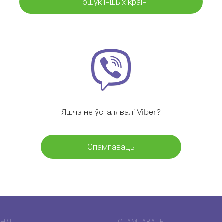
Пошук іншых краін
Яшчэ не ўсталявалі Viber?
Спампаваць
НІЯ
СПАМПАВАЦЬ