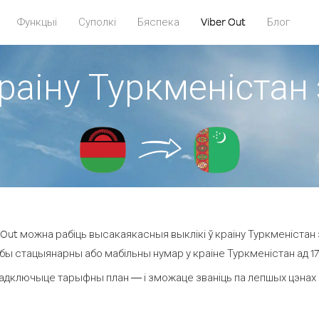
Функцыі
Суполкі
Бяспека
Viber Out
Блог
краіну Туркменістан 
Out можна рабіць высакаякасныя выклікі ў краіну Туркменістан з
бы стацыянарны або мабільны нумар у краіне Туркменістан ад 17.4
адключыце тарыфны план — і зможаце званіць па лепшых цэнах за