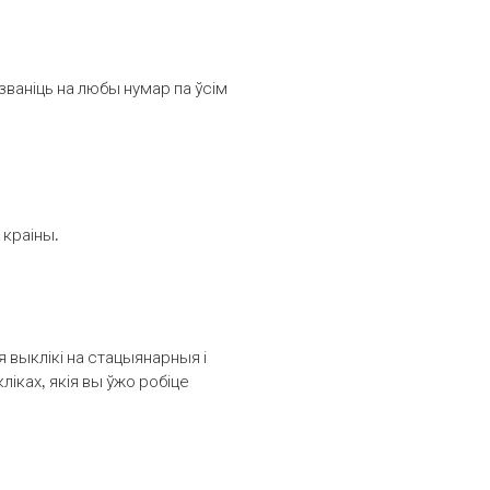
званіць на любы нумар па ўсім
 краіны.
выклікі на стацыянарныя і
іках, якія вы ўжо робіце