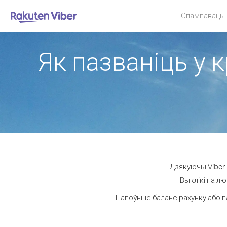
Спампаваць
Як пазваніць у 
Дзякуючы Viber 
Выклікі на лю
Папоўніце баланс рахунку або п