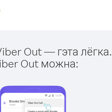
iber Out — гэта лёгка.
iber Out можна: