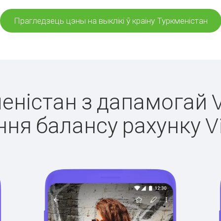
Прагледзець цэны на выклікі ў краіну Туркменістан
меністан з дапамогай V
ня балансу рахунку V