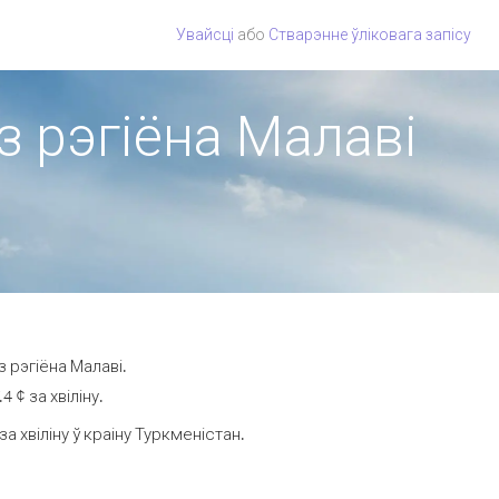
Увайсці
або
Стварэнне ўліковага запісу
з рэгіёна Малаві
 рэгіёна Малаві.
 ¢ за хвіліну.
 хвіліну ў краіну Туркменістан.