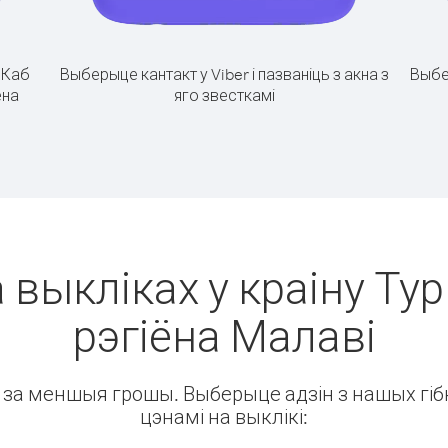
.
Каб
Выберыце кантакт у Viber і пазваніць з акна з
Выбе
ёна
яго звесткамі
 выкліках у краіну Ту
рэгіёна Малаві
ін за меншыя грошы. Выберыце адзін з нашых гібк
цэнамі на выклікі: