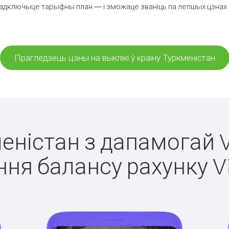
адключыце тарыфны план — і зможаце званіць па лепшых цэнах за
Прагледзець цэны на выклікі ў краіну Туркменістан
меністан з дапамогай V
ня балансу рахунку V