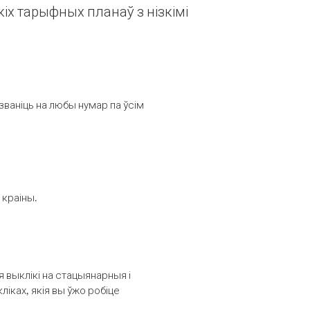
іх тарыфных планаў з нізкімі
званіць на любы нумар па ўсім
 краіны.
выклікі на стацыянарныя і
іках, якія вы ўжо робіце