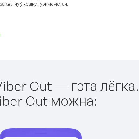
 хвіліну ў краіну Туркменістан.
iber Out — гэта лёгка.
iber Out можна: