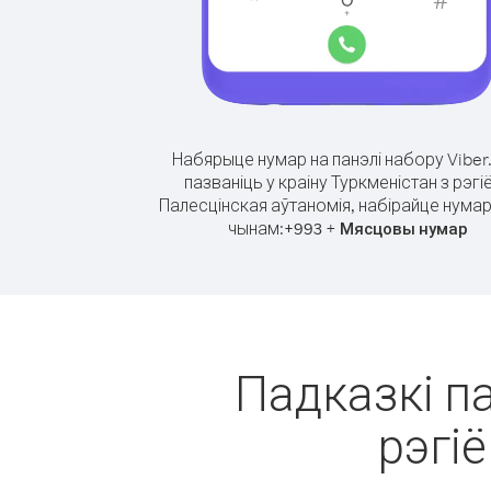
Набярыце нумар на панэлі набору Viber
пазваніць у краіну Туркменістан з рэгі
Палесцінская аўтаномія, набірайце нумар
чынам:
+
+
993
Мясцовы нумар
Падказкі па
рэгі