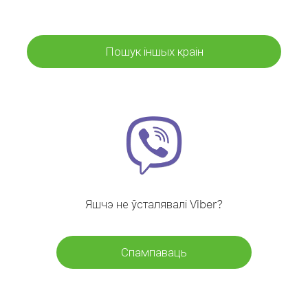
Пошук іншых краін
Яшчэ не ўсталявалі Viber?
Спампаваць