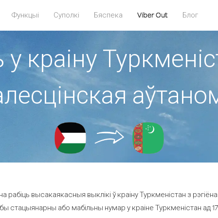
Функцыі
Суполкі
Бяспека
Viber Out
Блог
 у краіну Туркменіс
лесцінская аўтано
а рабіць высакаякасныя выклікі ў краіну Туркменістан з рэгіёна
бы стацыянарны або мабільны нумар у краіне Туркменістан ад 17.4