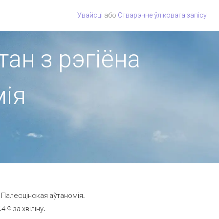
Увайсці
або
Стварэнне ўліковага запісу
тан з рэгіёна
мія
 Палесцінская аўтаномія.
 ¢ за хвіліну.