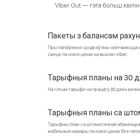
Viber Out — гэта больш хвіл
Пакеты з балансам раху
Пры папаўненні сродкаў яны налічваюцца н
свеце па нізкіх цэнах на выклікі Viber.
Тарыфныя планы на 30 д
На гэтым тарыфе на працягу 30 дзён можна 
Тарыфныя планы са штом
Тарыфны план са штомесячнай абаненцкай
мабільныя нумары па нізкіх цэнах без пап