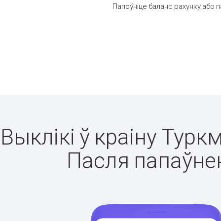
Папоўніце баланс рахунку або п
Выклікі ў краіну Турк
Пасля папаўнен