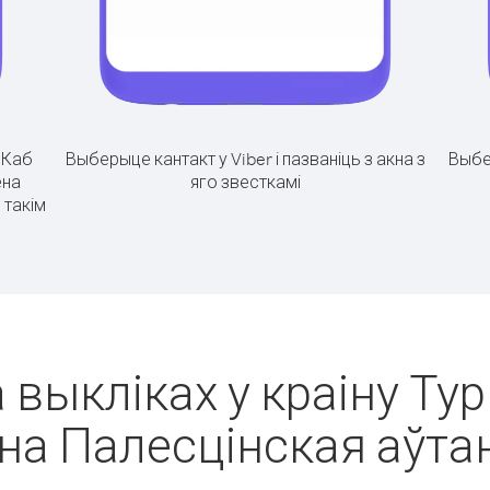
.
Каб
Выберыце кантакт у Viber і пазваніць з акна з
Выбе
ёна
яго звесткамі
 такім
 выкліках у краіну Ту
ёна Палесцінская аўта