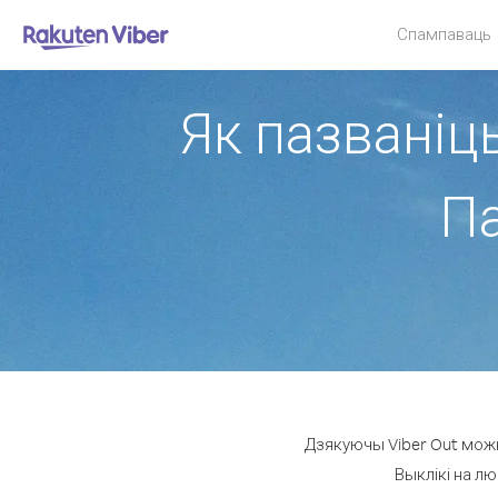
Спампаваць
Як пазваніць
Па
Дзякуючы Viber Out можн
Выклікі на лю