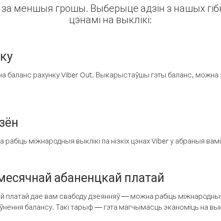
ін за меншыя грошы. Выберыце адзін з нашых гібк
цэнамі на выклікі:
нку
а баланс рахунку Viber Out. Выкарыстаўшы гэты баланс, можна 
зён
рабіць міжнародныя выклікі па нізкіх цэнах Viber у абраныя вамі
есячнай абаненцкай платай
 платай дае вам свабоду дзеянняў — можна рабіць міжнародныя 
аўнення балансу. Такі тарыф — гэта магчымасць эканоміць на выкл