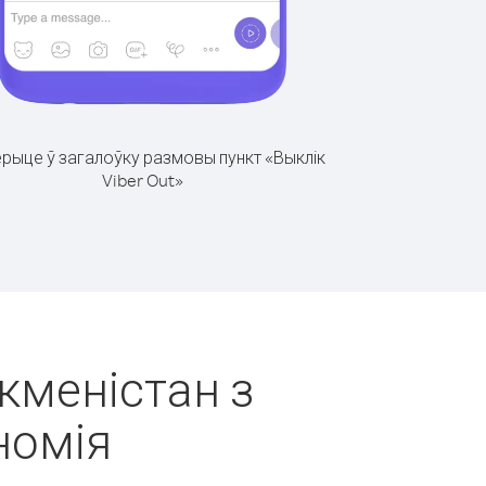
рыце ў загалоўку размовы пункт «Выклік
Viber Out»
ркменістан з
номія