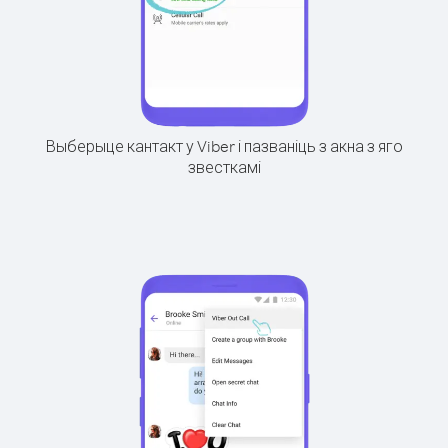
Выберыце кантакт у Viber і пазваніць з акна з яго
звесткамі