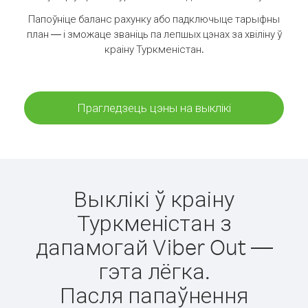
Папоўніце баланс рахунку або падключыце тарыфны
план — і зможаце званіць па лепшых цэнах за хвіліну ў
краіну Туркменістан.
Прагледзець цэны на выклікі
Выклікі ў краіну
Туркменістан з
дапамогай Viber Out —
гэта лёгка.
Пасля папаўнення