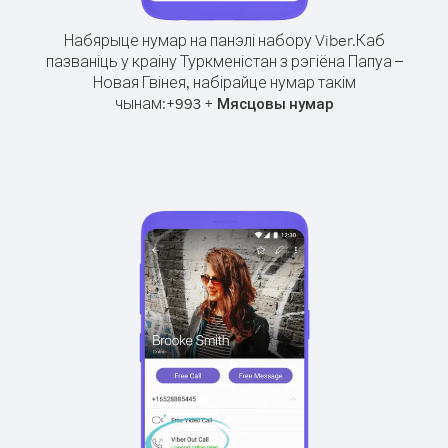
Набярыце нумар на панэлі набору Viber.
Каб
пазваніць у краіну Туркменістан з рэгіёна Папуа –
Новая Гвінея, набірайце нумар такім
чынам:
+
+
993
Мясцовы нумар