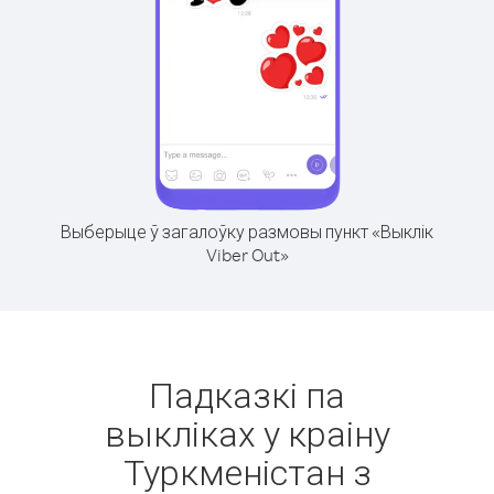
Выберыце ў загалоўку размовы пункт «Выклік
Viber Out»
Падказкі па
выкліках у краіну
Туркменістан з