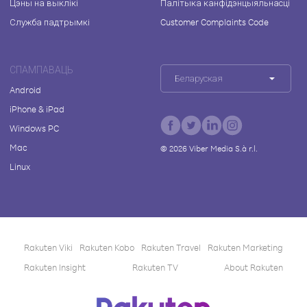
Цэны на выклікі
Палітыка канфідэнцыяльнасці
Служба падтрымкі
Customer Complaints Code
СПАМПАВАЦЬ
Беларуская
Android
iPhone & iPad
Windows PC
Mac
©
2026
Viber Media S.à r.l.
Linux
Rakuten Viki
Rakuten Kobo
Rakuten Travel
Rakuten Marketing
Rakuten Insight
Rakuten TV
About Rakuten