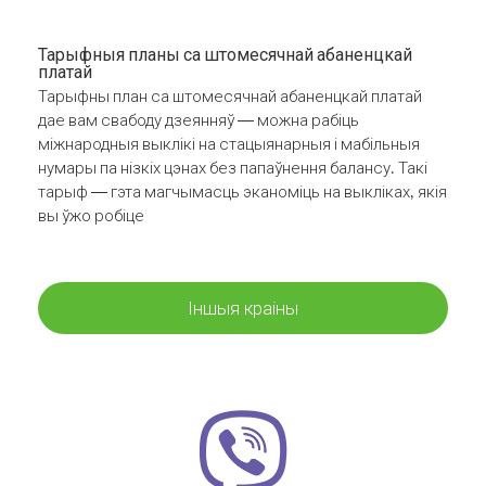
Тарыфныя планы са штомесячнай абаненцкай
платай
Тарыфны план са штомесячнай абаненцкай платай
дае вам свабоду дзеянняў — можна рабіць
міжнародныя выклікі на стацыянарныя і мабільныя
нумары па нізкіх цэнах без папаўнення балансу. Такі
тарыф — гэта магчымасць эканоміць на выкліках, якія
вы ўжо робіце
Іншыя краіны