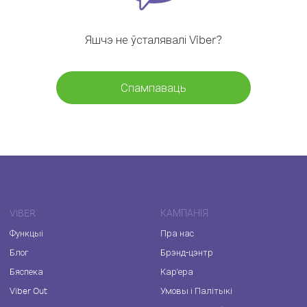
Яшчэ не ўсталявалі Viber?
Спампаваць
VIBER
КАМПАНІЯ
Функцыі
Пра нас
Блог
Брэнд-цэнтр
Бяспека
Кар'ера
Viber Out
Умовы і Палітыкі