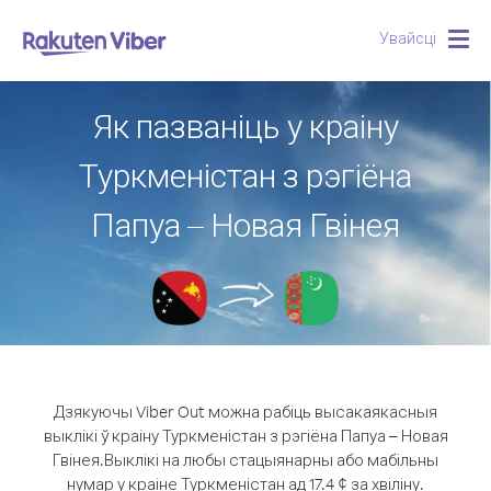
Увайсці
Togg
navig
Як пазваніць у краіну
Туркменістан з рэгіёна
Папуа – Новая Гвінея
Дзякуючы Viber Out можна рабіць высакаякасныя
выклікі ў краіну Туркменістан з рэгіёна Папуа – Новая
Гвінея.
Выклікі на любы стацыянарны або мабільны
нумар у краіне Туркменістан ад 17.4 ¢ за хвіліну.