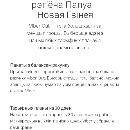
рэгіёна Папуа –
Новая Гвінея
Viber Out — гэта больш хвілін за
меншыя грошы. Выберыце адзін з
нашых гібкіх тарыфных планаў з
нізкімі цэнамі на выклікі:
Пакеты з балансам рахунку
Пры папаўненні сродкаў яны налічваюцца на баланс
рахунку Viber Out. Выкарыстаўшы гэты баланс, можна
званіць на любы нумар па ўсім свеце па нізкіх цэнах на
выклікі Viber.
Тарыфныя планы на 30 дзён
На гэтым тарыфе на працягу 30 дзён можна рабіць
міжнародныя выклікі па нізкіх цэнах Viber у абраныя
вамі краіны.