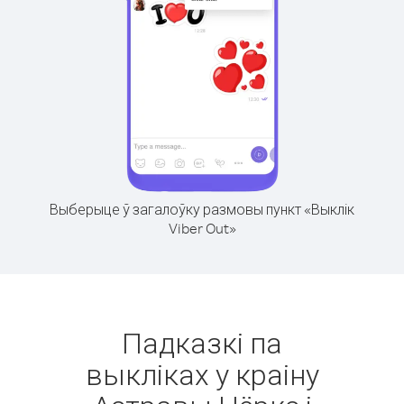
Выберыце ў загалоўку размовы пункт «Выклік
Viber Out»
Падказкі па
выкліках у краіну