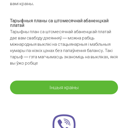
вамі краіны.
Тарыфныя планы са штомесячнай абаненцкай
платай
Тарыфны план са штомесячнай абаненцкай платай
дае вам свабоду дзеянняў — можна рабіць
міжнародныя выклікі на стацыянарныя і мабільныя
нумары па нізкіх цэнах без папаўнення балансу. Такі
тарыф — гэта магчымасць эканоміць на выкліках, якія
вы ўжо робіце
Іншыя краіны