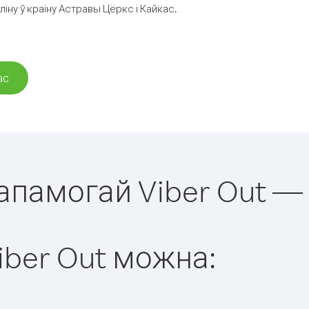
іну ў краіну Астравы Цёркс і Кайкас.
ас
дапамогай Viber Out —
iber Out можна: