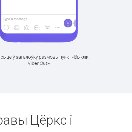
рыце ў загалоўку размовы пункт «Выклік
Viber Out»
равы Цёркс і