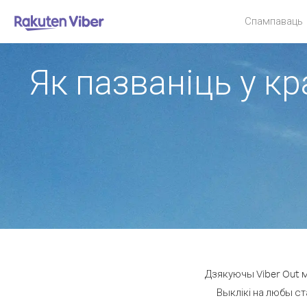
Спампаваць
Як пазваніць у кр
Дзякуючы Viber Out м
Выклікі на любы ст