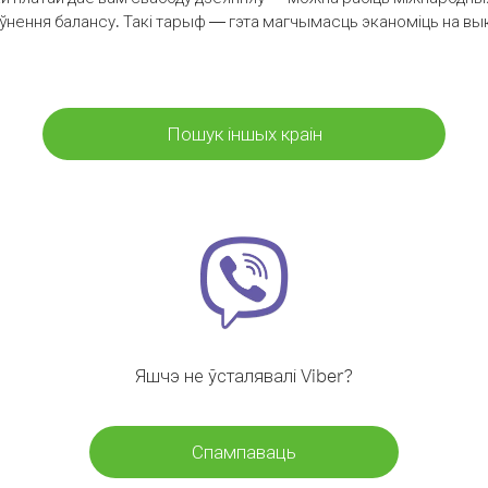
аўнення балансу. Такі тарыф — гэта магчымасць эканоміць на выкл
Пошук іншых краін
Яшчэ не ўсталявалі Viber?
Спампаваць