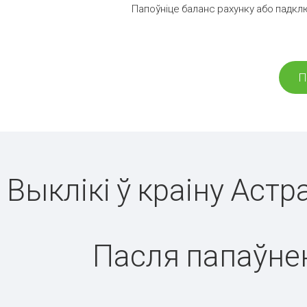
Папоўніце баланс рахунку або падклю
П
Выклікі ў краіну Аст
Пасля папаўнен