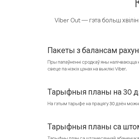
Viber Out — гэта больш хвіл
Пакеты з балансам раху
Пры папаўненні сродкаў яны налічваюцца н
свеце па нізкіх цэнах на выклікі Viber.
Тарыфныя планы на 30 д
На гэтым тарыфе на працягу 30 дзён можна 
Тарыфныя планы са штом
Тарыфны план са штомесячнай абаненцкай