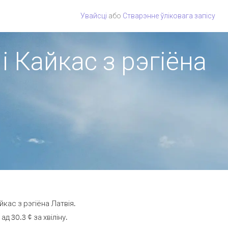
Увайсці
або
Стварэнне ўліковага запісу
і Кайкас з рэгіёна
кас з рэгіёна Латвія.
 30.3 ¢ за хвіліну.