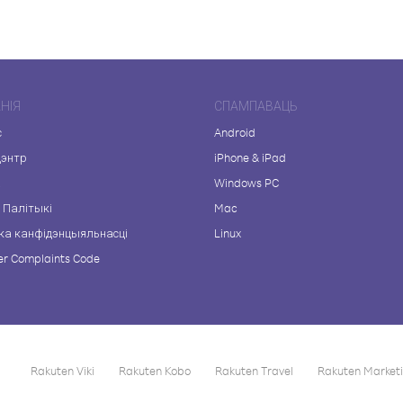
НІЯ
СПАМПАВАЦЬ
с
Android
цэнтр
iPhone & iPad
а
Windows PC
 Палітыкі
Mac
ка канфідэнцыяльнасці
Linux
r Complaints Code
Rakuten Viki
Rakuten Kobo
Rakuten Travel
Rakuten Market