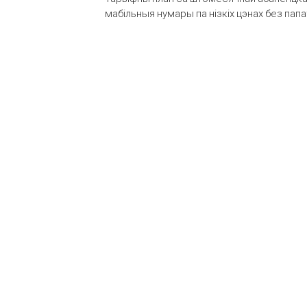
мабільныя нумары па нізкіх цэнах без пап