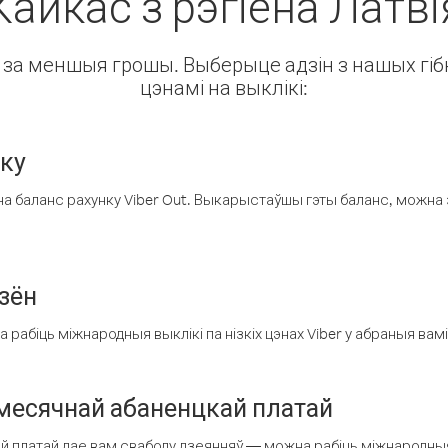
Кайкас з рэгіёна Латві
ін за меншыя грошы. Выберыце адзін з нашых гібк
цэнамі на выклікі:
нку
а баланс рахунку Viber Out. Выкарыстаўшы гэты баланс, можна 
зён
рабіць міжнародныя выклікі па нізкіх цэнах Viber у абраныя вамі
есячнай абаненцкай платай
 платай дае вам свабоду дзеянняў — можна рабіць міжнародныя 