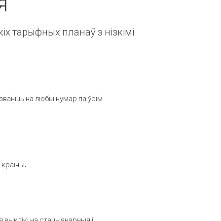
я
іх тарыфных планаў з нізкімі
званіць на любы нумар па ўсім
 краіны.
выклікі на стацыянарныя і