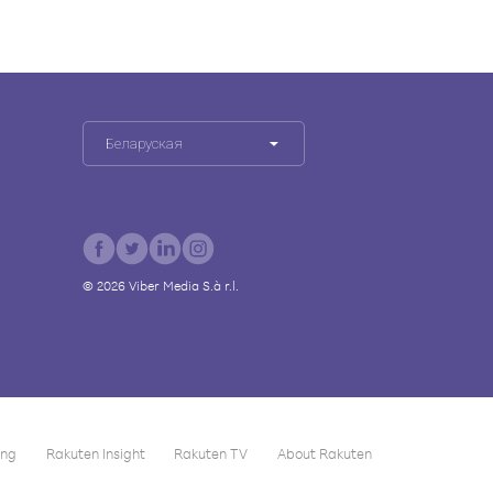
Беларуская
©
2026
Viber Media S.à r.l.
ing
Rakuten Insight
Rakuten TV
About Rakuten