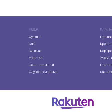
VIBER
КАМПА
Функцыі
Пра на
Блог
Брэнд-
Бяспека
Кар'ер
Viber Out
Умовы і
Цэны на выклікі
Паліты
Служба падтрымкі
Custome