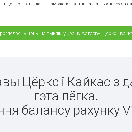
чыце тарыфны план — і зможаце званіць па лепшых цэнах за хвіл
рагледзець цэны на выклікі ў краіну Астравы Цёркс і Кайк
равы Цёркс і Кайкас з 
гэта лёгка.
ня балансу рахунку V