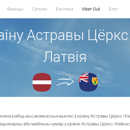
Функцыі
Суполкі
Бяспека
Viber Out
Блог
аіну Астравы Цёркс 
Латвія
ожна рабіць высакаякасныя выклікі ў краіну Астравы Цёркс і Кай
ацыянарны або мабільны нумар у краіне Астравы Цёркс і Кайкас ад