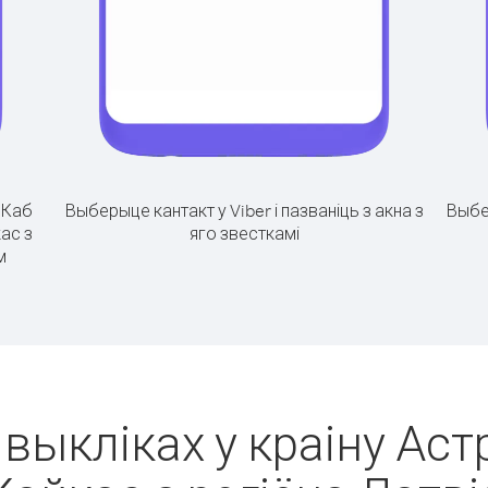
.
Каб
Выберыце кантакт у Viber і пазваніць з акна з
Выбе
ас з
яго звесткамі
м
 выкліках у краіну Аст