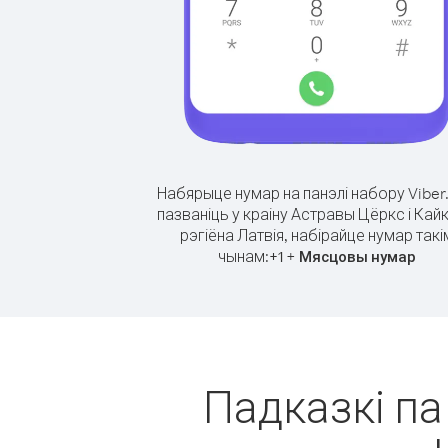
Набярыце нумар на панэлі набору Viber
пазваніць у краіну Астравы Цёркс і Кайк
рэгіёна Латвія, набірайце нумар такі
чынам:
+
+
1
Мясцовы нумар
Падказкі па