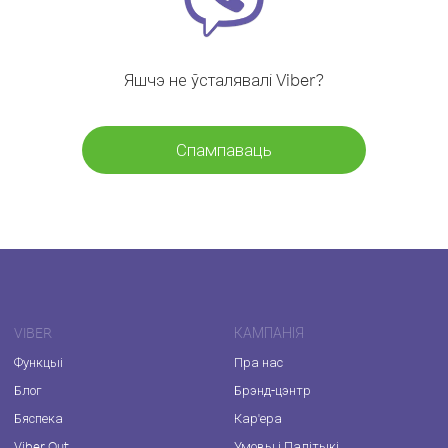
Яшчэ не ўсталявалі Viber?
Спампаваць
VIBER
КАМПАНІЯ
Функцыі
Пра нас
Блог
Брэнд-цэнтр
Бяспека
Кар'ера
Viber Out
Умовы і Палітыкі