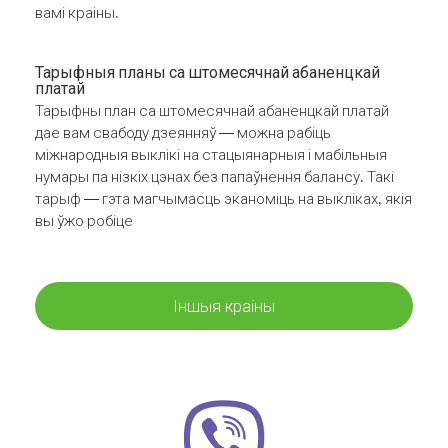
вамі краіны.
Тарыфныя планы са штомесячнай абаненцкай
платай
Тарыфны план са штомесячнай абаненцкай платай
дае вам свабоду дзеянняў — можна рабіць
міжнародныя выклікі на стацыянарныя і мабільныя
нумары па нізкіх цэнах без папаўнення балансу. Такі
тарыф — гэта магчымасць эканоміць на выкліках, якія
вы ўжо робіце
Іншыя краіны