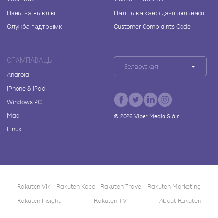
Цэны на выклікі
Палітыка канфідэнцыяльнасці
Служба падтрымкі
Customer Complaints Code
СПАМПАВАЦЬ
Беларуская
Android
iPhone & iPad
Windows PC
Mac
©
2026
Viber Media S.à r.l.
Linux
Rakuten Viki
Rakuten Kobo
Rakuten Travel
Rakuten Marketing
Rakuten Insight
Rakuten TV
About Rakuten