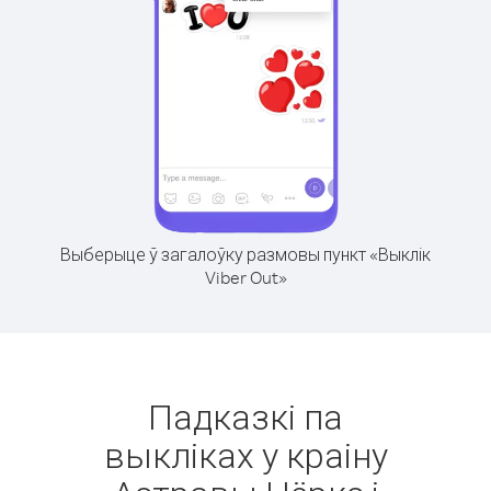
Выберыце ў загалоўку размовы пункт «Выклік
Viber Out»
Падказкі па
выкліках у краіну