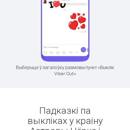
Выберыце ў загалоўку размовы пункт «Выклік
Viber Out»
Падказкі па
выкліках у краіну