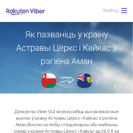
Увайсці
Togg
navig
Як пазваніць у краіну
Астравы Цёркс і Кайкас з
рэгіёна Аман
Дзякуючы Viber Out можна рабіць высакаякасныя
выклікі ў краіну Астравы Цёркс і Кайкас з рэгіёна
Аман.
Выклікі на любы стацыянарны або мабільны
нумар у краіне Астравы Цёркс і Кайкас ад 25.0 ¢ за