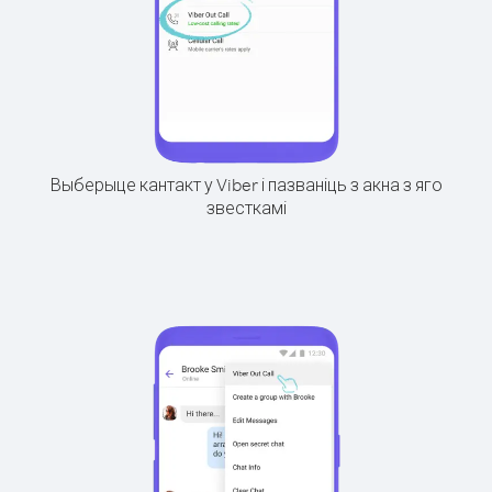
Выберыце кантакт у Viber і пазваніць з акна з яго
звесткамі