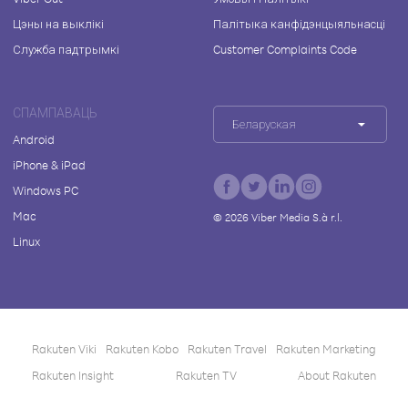
Цэны на выклікі
Палітыка канфідэнцыяльнасці
Служба падтрымкі
Customer Complaints Code
СПАМПАВАЦЬ
Беларуская
Android
iPhone & iPad
Windows PC
Mac
©
2026
Viber Media S.à r.l.
Linux
Rakuten Viki
Rakuten Kobo
Rakuten Travel
Rakuten Marketing
Rakuten Insight
Rakuten TV
About Rakuten