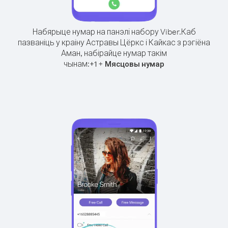
Набярыце нумар на панэлі набору Viber.
Каб
пазваніць у краіну Астравы Цёркс і Кайкас з рэгіёна
Аман, набірайце нумар такім
чынам:
+
+
1
Мясцовы нумар