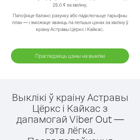
25.0 ¢ за хвіліну.
Папоўніце баланс рахунку або падключыце тарыфны
план — і зможаце званіць па лепшых цэнах за хвіліну ў
краіну Астравы Цёркс і Кайкас.
Прагледзець цэны на выклікі
Выклікі ў краіну Астравы
Цёркс і Кайкас з
дапамогай Viber Out —
гэта лёгка.