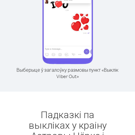
Выберыце ў загалоўку размовы пункт «Выклік
Viber Out»
Падказкі па
выкліках у краіну