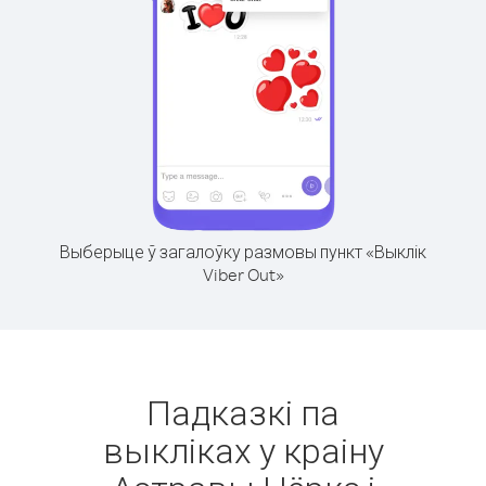
Выберыце ў загалоўку размовы пункт «Выклік
Viber Out»
Падказкі па
выкліках у краіну