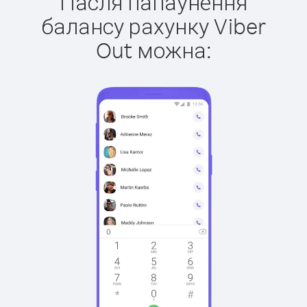
Пасля папаўнення
балансу рахунку Viber
Out можна: