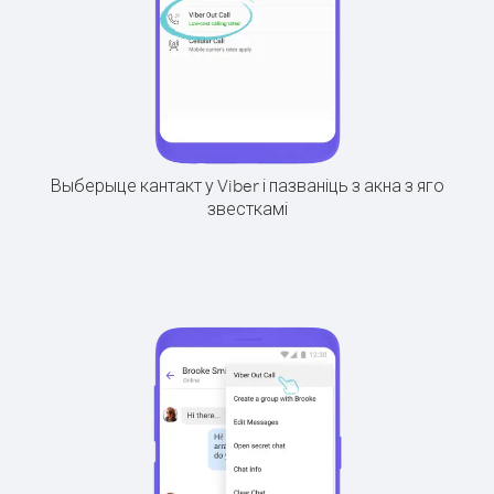
Выберыце кантакт у Viber і пазваніць з акна з яго
звесткамі