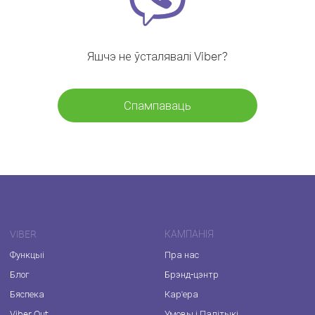
Яшчэ не ўсталявалі Viber?
Спампаваць
VIBER
КАМПАНІЯ
Функцыі
Пра нас
Блог
Брэнд-цэнтр
Бяспека
Кар'ера
Viber Out
Умовы і Палітыкі