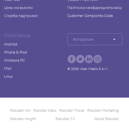
Цэны на выклікі
Палітыка канфідэнцыяльнасці
Служба падтрымкі
Customer Complaints Code
СПАМПАВАЦЬ
Беларуская
Android
iPhone & iPad
Windows PC
Mac
©
2026
Viber Media S.à r.l.
Linux
Rakuten Viki
Rakuten Kobo
Rakuten Travel
Rakuten Marketing
Rakuten Insight
Rakuten TV
About Rakuten