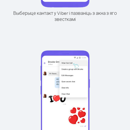
Выберыце кантакт у Viber і пазваніць з акна з яго
звесткамі