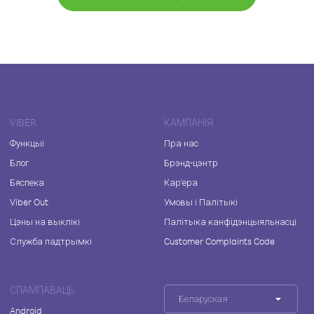
VIBER
КАМПАНІЯ
Функцыі
Пра нас
Блог
Брэнд-цэнтр
Бяспека
Кар'ера
Viber Out
Умовы і Палітыкі
Цэны на выклікі
Палітыка канфідэнцыяльнасці
Служба падтрымкі
Customer Complaints Code
СПАМПАВАЦЬ
Беларуская
Android