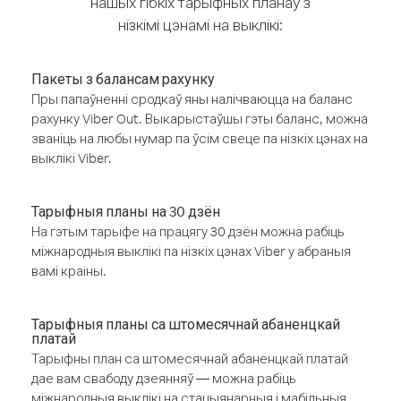
нашых гібкіх тарыфных планаў з
нізкімі цэнамі на выклікі:
Пакеты з балансам рахунку
Пры папаўненні сродкаў яны налічваюцца на баланс
рахунку Viber Out. Выкарыстаўшы гэты баланс, можна
званіць на любы нумар па ўсім свеце па нізкіх цэнах на
выклікі Viber.
Тарыфныя планы на 30 дзён
На гэтым тарыфе на працягу 30 дзён можна рабіць
міжнародныя выклікі па нізкіх цэнах Viber у абраныя
вамі краіны.
Тарыфныя планы са штомесячнай абаненцкай
платай
Тарыфны план са штомесячнай абаненцкай платай
дае вам свабоду дзеянняў — можна рабіць
міжнародныя выклікі на стацыянарныя і мабільныя