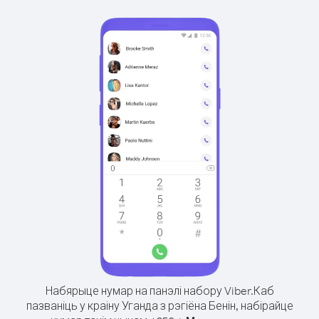
Набярыце нумар на панэлі набору Viber.
Каб
пазваніць у краіну Уганда з рэгіёна Бенін, набірайце