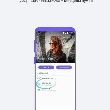
нумар такім чынам:
+
+
256
Мясцовы нумар