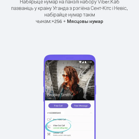
Набярыце нумар на панэлі набору Viber.
Каб
пазваніць у краіну Уганда з рэгіёна Сент-Кітс і Невіс,
набірайце нумар такім
чынам:
+
+
256
Мясцовы нумар