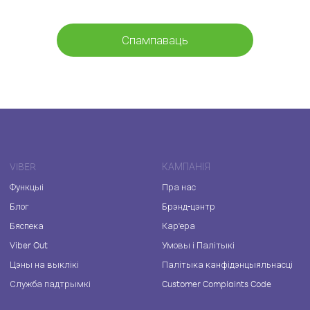
Спампаваць
VIBER
КАМПАНІЯ
Функцыі
Пра нас
Блог
Брэнд-цэнтр
Бяспека
Кар'ера
Viber Out
Умовы і Палітыкі
Цэны на выклікі
Палітыка канфідэнцыяльнасці
Служба падтрымкі
Customer Complaints Code