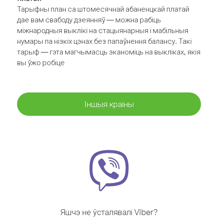
Тарыфны план са штомесячнай абаненцкай платай
дае вам свабоду дзеянняў — можна рабіць
міжнародныя выклікі на стацыянарныя і мабільныя
нумары па нізкіх цэнах без папаўнення балансу. Такі
тарыф — гэта магчымасць эканоміць на выкліках, якія
вы ўжо робіце
Іншыя краіны
Яшчэ не ўсталявалі Viber?