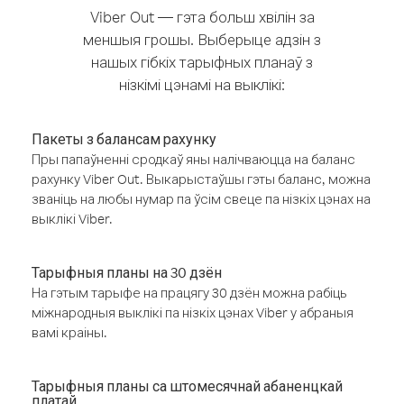
Viber Out — гэта больш хвілін за
меншыя грошы. Выберыце адзін з
нашых гібкіх тарыфных планаў з
нізкімі цэнамі на выклікі:
Пакеты з балансам рахунку
Пры папаўненні сродкаў яны налічваюцца на баланс
рахунку Viber Out. Выкарыстаўшы гэты баланс, можна
званіць на любы нумар па ўсім свеце па нізкіх цэнах на
выклікі Viber.
Тарыфныя планы на 30 дзён
На гэтым тарыфе на працягу 30 дзён можна рабіць
міжнародныя выклікі па нізкіх цэнах Viber у абраныя
вамі краіны.
Тарыфныя планы са штомесячнай абаненцкай
платай