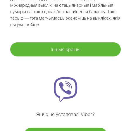
міжнародныя выклікі на стацыянарныя і мабільныя
нумары па нізкіх цэнах без папаўнення балансу. Такі
тарыф — гэта магчымасць эканоміць на выкліках, якія
вы ўжо робіце
Іншыя краіны
Яшчэ не ўсталявалі Viber?