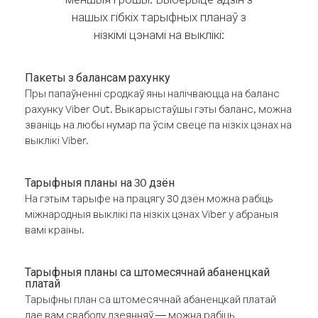
нашых гібкіх тарыфных планаў з
нізкімі цэнамі на выклікі:
Пакеты з балансам рахунку
Пры папаўненні сродкаў яны налічваюцца на баланс
рахунку Viber Out. Выкарыстаўшы гэты баланс, можна
званіць на любы нумар па ўсім свеце па нізкіх цэнах на
выклікі Viber.
Тарыфныя планы на 30 дзён
На гэтым тарыфе на працягу 30 дзён можна рабіць
міжнародныя выклікі па нізкіх цэнах Viber у абраныя
вамі краіны.
Тарыфныя планы са штомесячнай абаненцкай
платай
Тарыфны план са штомесячнай абаненцкай платай
дае вам свабоду дзеянняў — можна рабіць