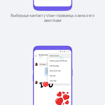
Выберыце кантакт у Viber і пазваніць з акна з яго
звесткамі