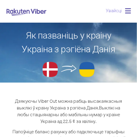
Увайсці
Togg
navig
Як пазваніць у краіну
Украіна з рэгіёна Данія
Дзякуючы Viber Out можна рабіць высакаякасныя
выклікі ў краіну Украіна з рэгіёна Данія.
Выклікі на
любы стацыянарны або мабільны нумар у краіне
Украіна ад 22.5 ¢ за хвіліну.
Папоўніце баланс рахунку або падключыце тарыфны