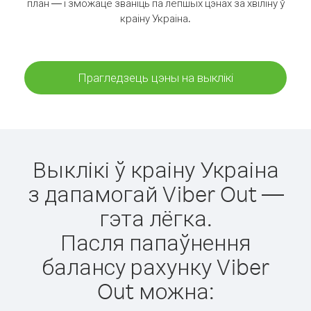
план — і зможаце званіць па лепшых цэнах за хвіліну ў
краіну Украіна.
Прагледзець цэны на выклікі
Выклікі ў краіну Украіна
з дапамогай Viber Out —
гэта лёгка.
Пасля папаўнення
балансу рахунку Viber
Out можна: