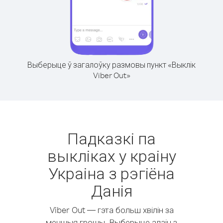
Выберыце ў загалоўку размовы пункт «Выклік
Viber Out»
Падказкі па
выкліках у краіну
Украіна з рэгіёна
Данія
Viber Out — гэта больш хвілін за
меншыя грошы. Выберыце адзін з