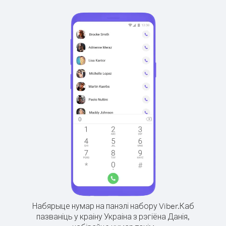
Набярыце нумар на панэлі набору Viber.
Каб
пазваніць у краіну Украіна з рэгіёна Данія,