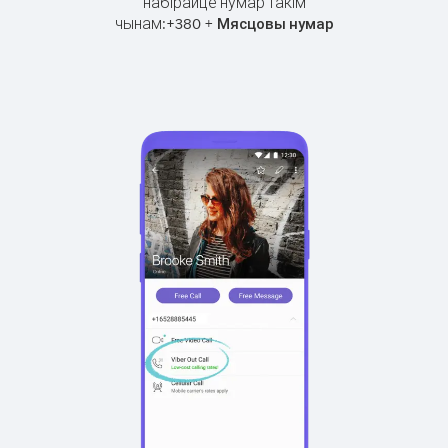
набірайце нумар такім
чынам:
+
+
380
Мясцовы нумар