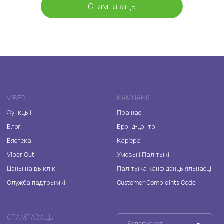
Спампаваць
VIBER
КАМПАНІЯ
Функцыі
Пра нас
Блог
Брэнд-цэнтр
Бяспека
Кар'ера
Viber Out
Умовы і Палітыкі
Цэны на выклікі
Палітыка канфідэнцыяльнасці
Служба падтрымкі
Customer Complaints Code
СПАМПАВАЦЬ
Беларуская