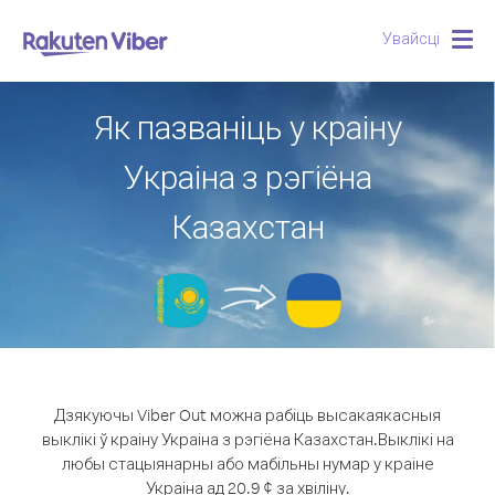
Увайсці
Togg
navig
Як пазваніць у краіну
Украіна з рэгіёна
Казахстан
Дзякуючы Viber Out можна рабіць высакаякасныя
выклікі ў краіну Украіна з рэгіёна Казахстан.
Выклікі на
любы стацыянарны або мабільны нумар у краіне
Украіна ад 20.9 ¢ за хвіліну.