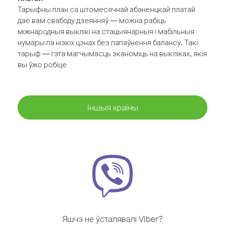
Тарыфны план са штомесячнай абаненцкай платай
дае вам свабоду дзеянняў — можна рабіць
міжнародныя выклікі на стацыянарныя і мабільныя
нумары па нізкіх цэнах без папаўнення балансу. Такі
тарыф — гэта магчымасць эканоміць на выкліках, якія
вы ўжо робіце
Іншыя краіны
Яшчэ не ўсталявалі Viber?