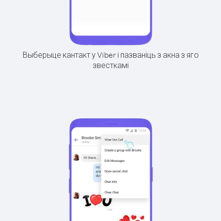
Выберыце кантакт у Viber і пазваніць з акна з яго
звесткамі