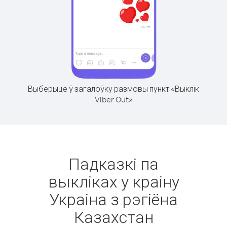
Выберыце ў загалоўку размовы пункт «Выклік
Viber Out»
Падказкі па
выкліках у краіну
Украіна з рэгіёна
Казахстан