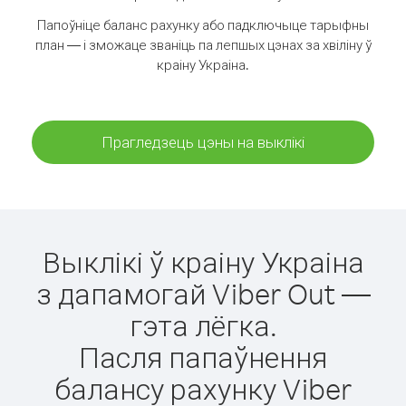
Папоўніце баланс рахунку або падключыце тарыфны
план — і зможаце званіць па лепшых цэнах за хвіліну ў
краіну Украіна.
Прагледзець цэны на выклікі
Выклікі ў краіну Украіна
з дапамогай Viber Out —
гэта лёгка.
Пасля папаўнення
балансу рахунку Viber