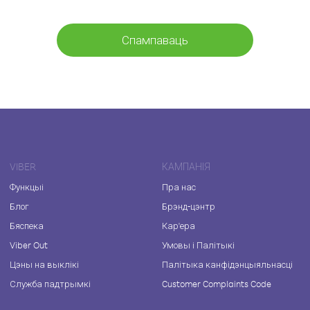
Спампаваць
VIBER
КАМПАНІЯ
Функцыі
Пра нас
Блог
Брэнд-цэнтр
Бяспека
Кар'ера
Viber Out
Умовы і Палітыкі
Цэны на выклікі
Палітыка канфідэнцыяльнасці
Служба падтрымкі
Customer Complaints Code