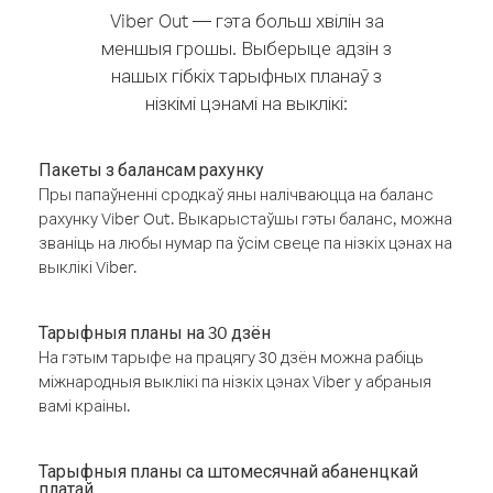
Viber Out — гэта больш хвілін за
меншыя грошы. Выберыце адзін з
нашых гібкіх тарыфных планаў з
нізкімі цэнамі на выклікі:
Пакеты з балансам рахунку
Пры папаўненні сродкаў яны налічваюцца на баланс
рахунку Viber Out. Выкарыстаўшы гэты баланс, можна
званіць на любы нумар па ўсім свеце па нізкіх цэнах на
выклікі Viber.
Тарыфныя планы на 30 дзён
На гэтым тарыфе на працягу 30 дзён можна рабіць
міжнародныя выклікі па нізкіх цэнах Viber у абраныя
вамі краіны.
Тарыфныя планы са штомесячнай абаненцкай
платай