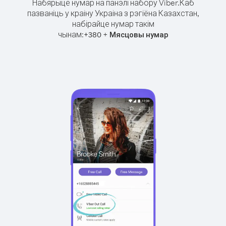
Набярыце нумар на панэлі набору Viber.
Каб
пазваніць у краіну Украіна з рэгіёна Казахстан,
набірайце нумар такім
чынам:
+
+
380
Мясцовы нумар