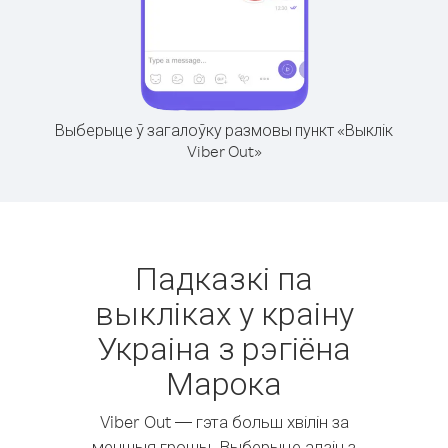
Выберыце ў загалоўку размовы пункт «Выклік
Viber Out»
Падказкі па
выкліках у краіну
Украіна з рэгіёна
Марока
Viber Out — гэта больш хвілін за
меншыя грошы. Выберыце адзін з