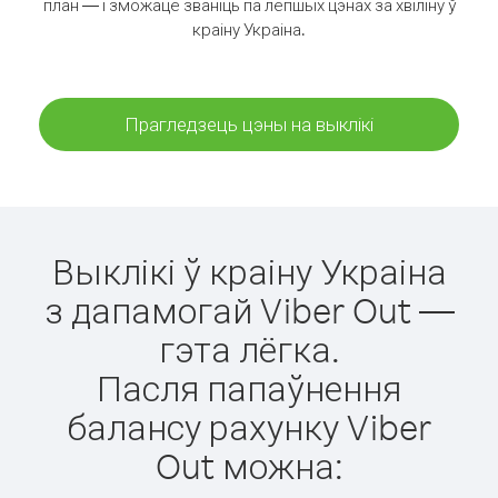
план — і зможаце званіць па лепшых цэнах за хвіліну ў
краіну Украіна.
Прагледзець цэны на выклікі
Выклікі ў краіну Украіна
з дапамогай Viber Out —
гэта лёгка.
Пасля папаўнення
балансу рахунку Viber
Out можна: