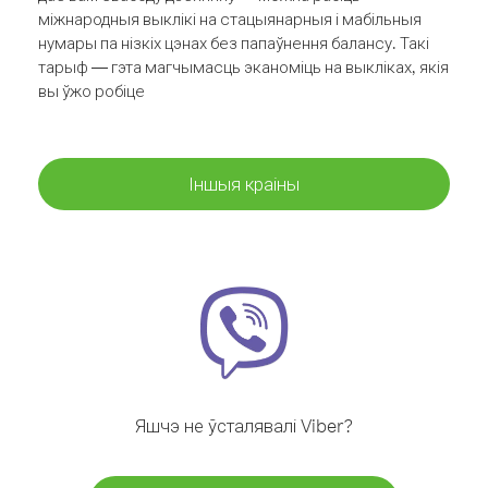
міжнародныя выклікі на стацыянарныя і мабільныя
нумары па нізкіх цэнах без папаўнення балансу. Такі
тарыф — гэта магчымасць эканоміць на выкліках, якія
вы ўжо робіце
Іншыя краіны
Яшчэ не ўсталявалі Viber?