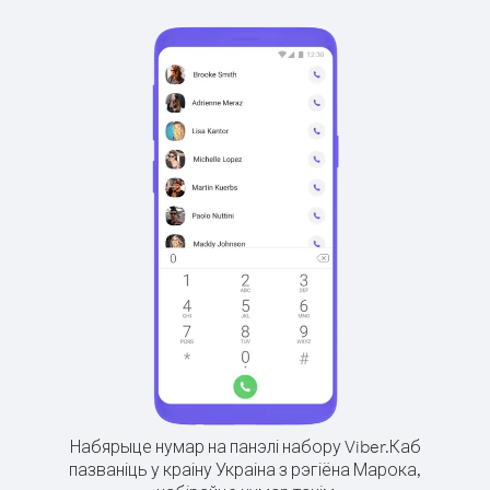
Набярыце нумар на панэлі набору Viber.
Каб
пазваніць у краіну Украіна з рэгіёна Марока,