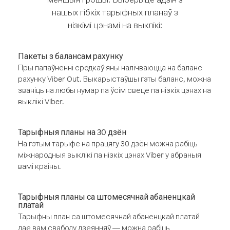
нашых гібкіх тарыфных планаў з
нізкімі цэнамі на выклікі:
Пакеты з балансам рахунку
Пры папаўненні сродкаў яны налічваюцца на баланс
рахунку Viber Out. Выкарыстаўшы гэты баланс, можна
званіць на любы нумар па ўсім свеце па нізкіх цэнах на
выклікі Viber.
Тарыфныя планы на 30 дзён
На гэтым тарыфе на працягу 30 дзён можна рабіць
міжнародныя выклікі па нізкіх цэнах Viber у абраныя
вамі краіны.
Тарыфныя планы са штомесячнай абаненцкай
платай
Тарыфны план са штомесячнай абаненцкай платай
дае вам свабоду дзеянняў — можна рабіць