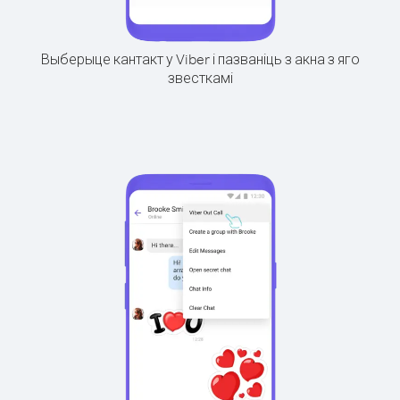
Выберыце кантакт у Viber і пазваніць з акна з яго
звесткамі