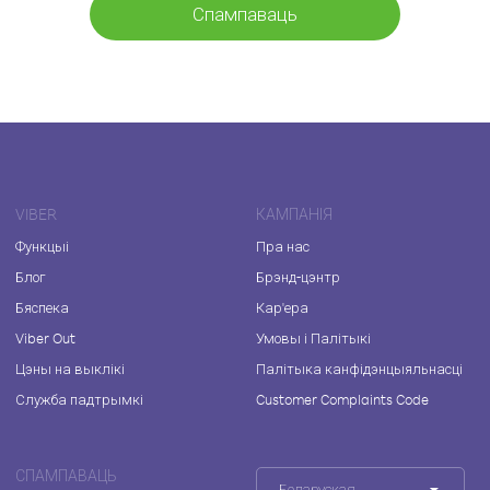
Спампаваць
VIBER
КАМПАНІЯ
Функцыі
Пра нас
Блог
Брэнд-цэнтр
Бяспека
Кар'ера
Viber Out
Умовы і Палітыкі
Цэны на выклікі
Палітыка канфідэнцыяльнасці
Служба падтрымкі
Customer Complaints Code
СПАМПАВАЦЬ
Беларуская