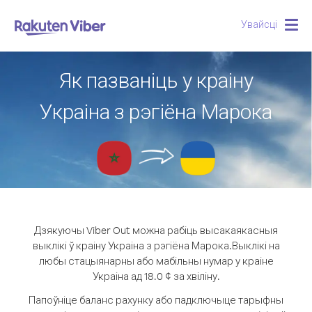
Увайсці
Togg
navig
Як пазваніць у краіну
Украіна з рэгіёна Марока
Дзякуючы Viber Out можна рабіць высакаякасныя
выклікі ў краіну Украіна з рэгіёна Марока.
Выклікі на
любы стацыянарны або мабільны нумар у краіне
Украіна ад 18.0 ¢ за хвіліну.
Папоўніце баланс рахунку або падключыце тарыфны