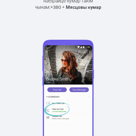
набірайце нумар такім
чынам:
+
+
380
Мясцовы нумар