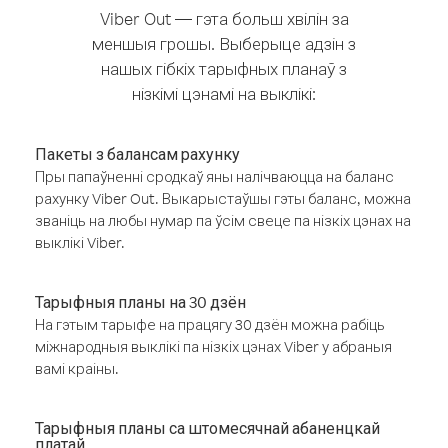
Viber Out — гэта больш хвілін за
меншыя грошы. Выберыце адзін з
нашых гібкіх тарыфных планаў з
нізкімі цэнамі на выклікі:
Пакеты з балансам рахунку
Пры папаўненні сродкаў яны налічваюцца на баланс
рахунку Viber Out. Выкарыстаўшы гэты баланс, можна
званіць на любы нумар па ўсім свеце па нізкіх цэнах на
выклікі Viber.
Тарыфныя планы на 30 дзён
На гэтым тарыфе на працягу 30 дзён можна рабіць
міжнародныя выклікі па нізкіх цэнах Viber у абраныя
вамі краіны.
Тарыфныя планы са штомесячнай абаненцкай
платай