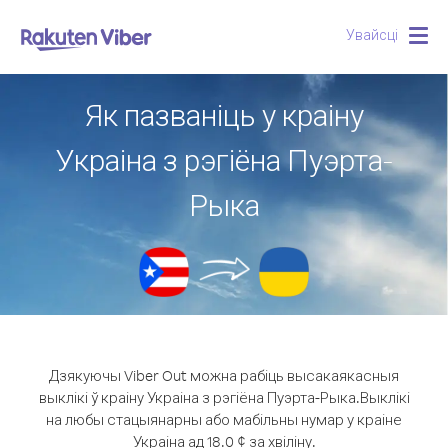
Увайсці
Togg
navig
Як пазваніць у краіну
Украіна з рэгіёна Пуэрта-
Рыка
Дзякуючы Viber Out можна рабіць высакаякасныя
выклікі ў краіну Украіна з рэгіёна Пуэрта-Рыка.
Выклікі
на любы стацыянарны або мабільны нумар у краіне
Украіна ад 18.0 ¢ за хвіліну.