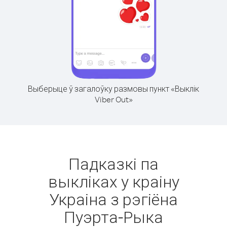
Выберыце ў загалоўку размовы пункт «Выклік
Viber Out»
Падказкі па
выкліках у краіну
Украіна з рэгіёна
Пуэрта-Рыка