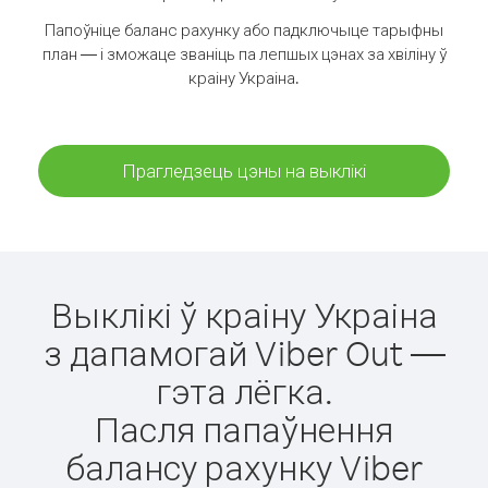
Папоўніце баланс рахунку або падключыце тарыфны
план — і зможаце званіць па лепшых цэнах за хвіліну ў
краіну Украіна.
Прагледзець цэны на выклікі
Выклікі ў краіну Украіна
з дапамогай Viber Out —
гэта лёгка.
Пасля папаўнення
балансу рахунку Viber