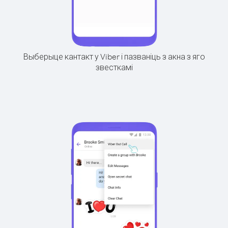
Выберыце кантакт у Viber і пазваніць з акна з яго
звесткамі