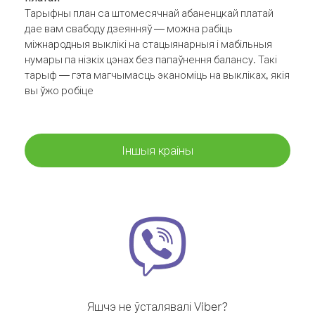
Тарыфны план са штомесячнай абаненцкай платай
дае вам свабоду дзеянняў — можна рабіць
міжнародныя выклікі на стацыянарныя і мабільныя
нумары па нізкіх цэнах без папаўнення балансу. Такі
тарыф — гэта магчымасць эканоміць на выкліках, якія
вы ўжо робіце
Іншыя краіны
Яшчэ не ўсталявалі Viber?