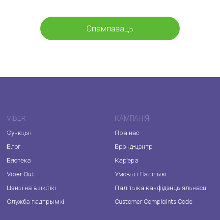
Спампаваць
VIBER
КАМПАНІЯ
Функцыі
Пра нас
Блог
Брэнд-цэнтр
Бяспека
Кар'ера
Viber Out
Умовы і Палітыкі
Цэны на выклікі
Палітыка канфідэнцыяльнасці
Служба падтрымкі
Customer Complaints Code