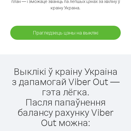
план — і зможаце званіць па лепшых цэнах за хвіліну ў
краіну Украіна.
Прагледзець цэны на выклікі
Выклікі ў краіну Украіна
з дапамогай Viber Out —
гэта лёгка.
Пасля папаўнення
балансу рахунку Viber
Out можна: