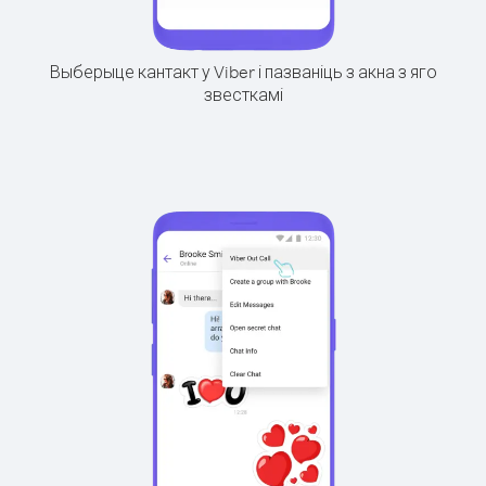
Выберыце кантакт у Viber і пазваніць з акна з яго
звесткамі