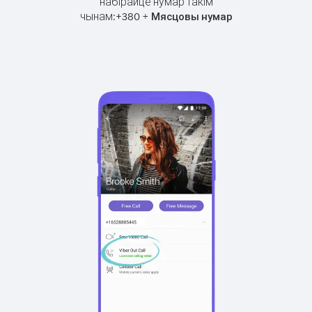
набірайце нумар такім
чынам:
+
+
380
Мясцовы нумар