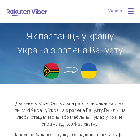
Увайсці
Togg
navig
Як пазваніць у краіну
Украіна з рэгіёна Вануату
Дзякуючы Viber Out можна рабіць высакаякасныя
выклікі ў краіну Украіна з рэгіёна Вануату.
Выклікі на
любы стацыянарны або мабільны нумар у краіне
Украіна ад 18.0 ¢ за хвіліну.
Папоўніце баланс рахунку або падключыце тарыфны