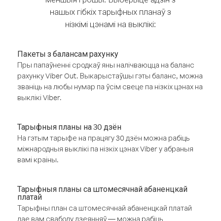
нашых гібкіх тарыфных планаў з
нізкімі цэнамі на выклікі:
Пакеты з балансам рахунку
Пры папаўненні сродкаў яны налічваюцца на баланс
рахунку Viber Out. Выкарыстаўшы гэты баланс, можна
званіць на любы нумар па ўсім свеце па нізкіх цэнах на
выклікі Viber.
Тарыфныя планы на 30 дзён
На гэтым тарыфе на працягу 30 дзён можна рабіць
міжнародныя выклікі па нізкіх цэнах Viber у абраныя
вамі краіны.
Тарыфныя планы са штомесячнай абаненцкай
платай
Тарыфны план са штомесячнай абаненцкай платай
дае вам свабоду дзеянняў — можна рабіць