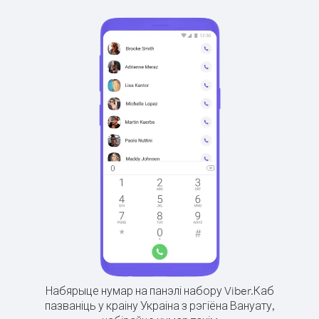
Набярыце нумар на панэлі набору Viber.
Каб
пазваніць у краіну Украіна з рэгіёна Вануату,