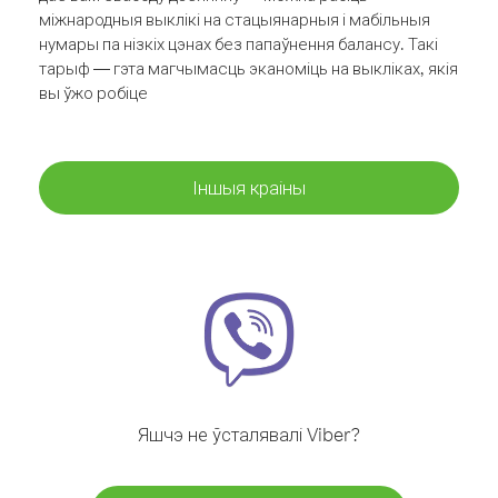
міжнародныя выклікі на стацыянарныя і мабільныя
нумары па нізкіх цэнах без папаўнення балансу. Такі
тарыф — гэта магчымасць эканоміць на выкліках, якія
вы ўжо робіце
Іншыя краіны
Яшчэ не ўсталявалі Viber?