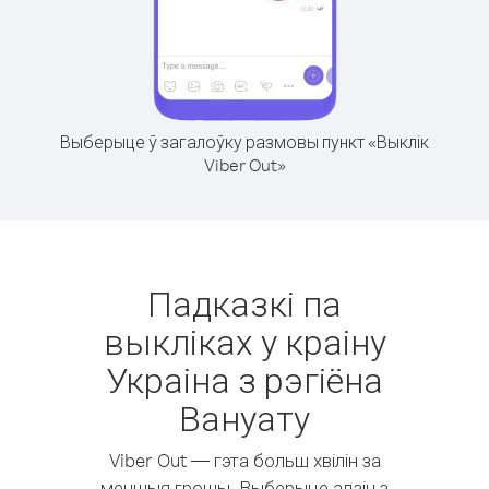
Выберыце ў загалоўку размовы пункт «Выклік
Viber Out»
Падказкі па
выкліках у краіну
Украіна з рэгіёна
Вануату
Viber Out — гэта больш хвілін за
меншыя грошы. Выберыце адзін з