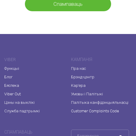
Спампаваць
VIBER
КАМПАНІЯ
Функцыі
Пра нас
Блог
Брэнд-цэнтр
Бяспека
Кар'ера
Viber Out
Умовы і Палітыкі
Цэны на выклікі
Палітыка канфідэнцыяльнасці
Служба падтрымкі
Customer Complaints Code
СПАМПАВАЦЬ
Беларуская