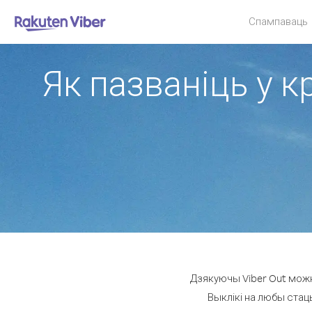
Спампаваць
Як пазваніць у к
Дзякуючы Viber Out можн
Выклікі на любы стацы