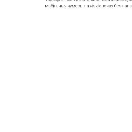
мабільныя нумары па нізкіх цэнах без пап