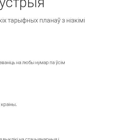
Аўстрыя
іх тарыфных планаў з нізкімі
званіць на любы нумар па ўсім
 краіны.
выклікі на стацыянарныя і