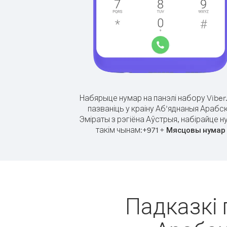
Набярыце нумар на панэлі набору Viber
пазваніць у краіну Аб’яднаныя Арабск
Эміраты з рэгіёна Аўстрыя, набірайце н
такім чынам:
+
+
971
Мясцовы нумар
Падказкі 