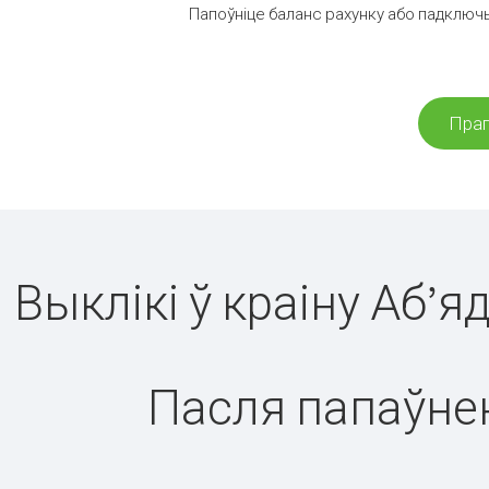
Папоўніце баланс рахунку або падключы
Праг
Выклікі ў краіну Аб’
Пасля папаўнен