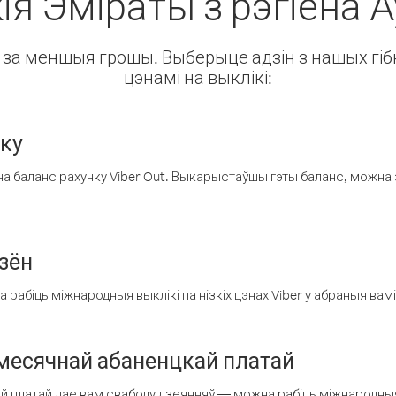
ія Эміраты з рэгіёна 
ін за меншыя грошы. Выберыце адзін з нашых гібк
цэнамі на выклікі:
нку
а баланс рахунку Viber Out. Выкарыстаўшы гэты баланс, можна 
зён
рабіць міжнародныя выклікі па нізкіх цэнах Viber у абраныя вамі
есячнай абаненцкай платай
 платай дае вам свабоду дзеянняў — можна рабіць міжнародныя 