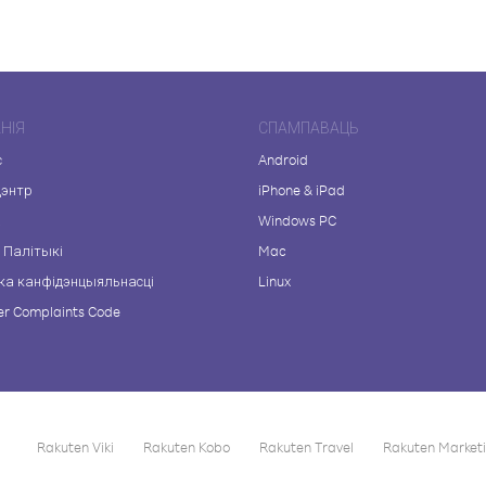
НІЯ
СПАМПАВАЦЬ
с
Android
цэнтр
iPhone & iPad
а
Windows PC
 Палітыкі
Mac
ка канфідэнцыяльнасці
Linux
r Complaints Code
Rakuten Viki
Rakuten Kobo
Rakuten Travel
Rakuten Market