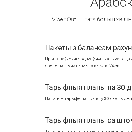
Арабск
Viber Out — гэта больш хвіл
Пакеты з балансам раху
Пры папаўненні сродкаў яны налічваюцца н
свеце па нізкіх цэнах на выклікі Viber.
Тарыфныя планы на 30 д
На гэтым тарыфе на працягу 30 дзён можна 
Тарыфныя планы са штом
Тарыфны план са штомесячнай абаненцкай