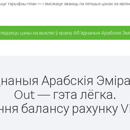
це тарыфны план — і зможаце званіць па лепшых цэнах за хвіліну
ледзець цэны на выклікі ў краіну Аб’яднаныя Арабскія Эм
яднаныя Арабскія Эмір
Out — гэта лёгка.
ня балансу рахунку V