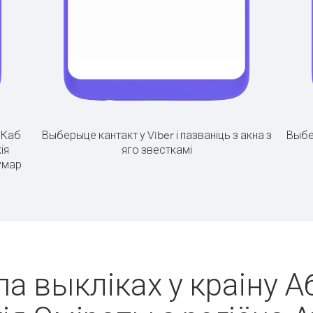
.
Каб
Выберыце кантакт у Viber і пазваніць з акна з
Выбе
ія
яго звесткамі
умар
па выкліках у краіну 