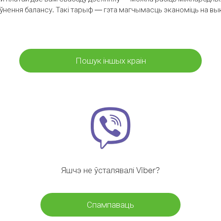
аўнення балансу. Такі тарыф — гэта магчымасць эканоміць на выкл
Пошук іншых краін
Яшчэ не ўсталявалі Viber?
Спампаваць