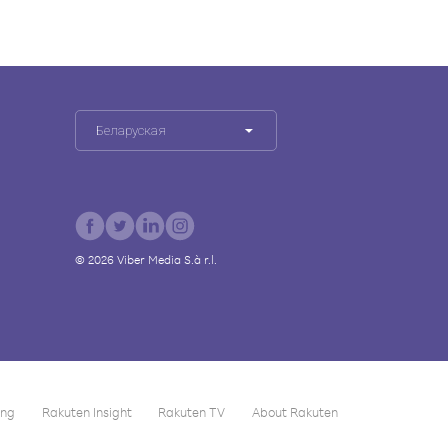
Беларуская
©
2026
Viber Media S.à r.l.
ing
Rakuten Insight
Rakuten TV
About Rakuten