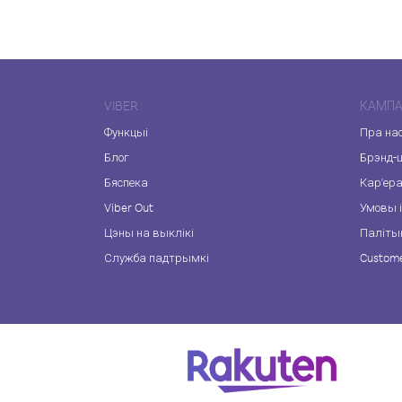
VIBER
КАМПА
Функцыі
Пра на
Блог
Брэнд-
Бяспека
Кар'ер
Viber Out
Умовы і
Цэны на выклікі
Паліты
Служба падтрымкі
Custome