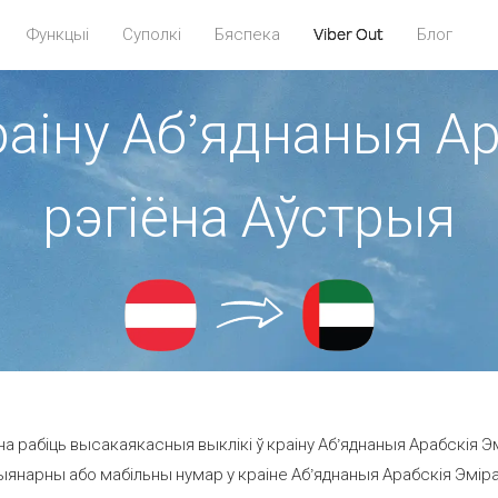
Функцыі
Суполкі
Бяспека
Viber Out
Блог
раіну Аб’яднаныя А
рэгіёна Аўстрыя
а рабіць высакаякасныя выклікі ў краіну Аб’яднаныя Арабскія Эм
янарны або мабільны нумар у краіне Аб’яднаныя Арабскія Эміраты