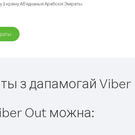
 ў краіну Аб’яднаныя Арабскія Эміраты.
іраты
аты з дапамогай Viber
iber Out можна: