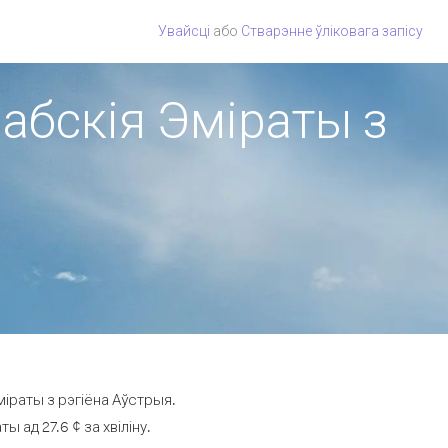
Увайсці
або
Стварэнне ўліковага запісу
рабскія Эміраты з
іраты з рэгіёна Аўстрыя.
 ад 27.6 ¢ за хвіліну.