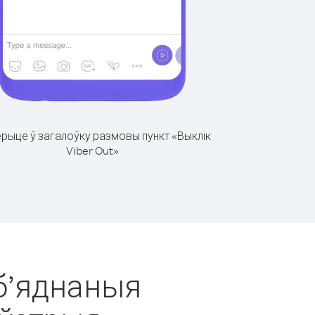
рыце ў загалоўку размовы пункт «Выклік
Viber Out»
Аб’яднаныя