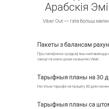
Арабскія Эмі
Viber Out — гэта больш хвіл
Пакеты з балансам раху
Пры папаўненні сродкаў яны налічваюцца н
свеце па нізкіх цэнах на выклікі Viber.
Тарыфныя планы на 30 д
На гэтым тарыфе на працягу 30 дзён можна 
Тарыфныя планы са штом