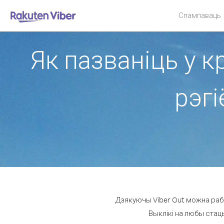
Спампаваць
Як пазваніць у к
рэг
Дзякуючы Viber Out можна рабі
Выклікі на любы стацы