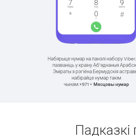
Набярыце нумар на панэлі набору Viber
пазваніць у краіну Аб’яднаныя Арабск
Эміраты з рэгіёна Бермудскія астрав
набірайце нумар такім
чынам:
+
+
971
Мясцовы нумар
Падказкі 