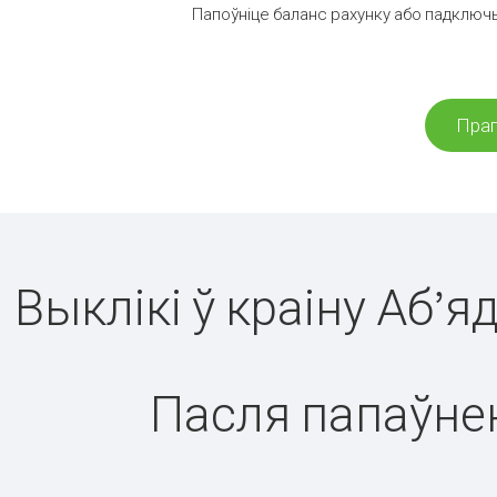
Папоўніце баланс рахунку або падключы
Праг
Выклікі ў краіну Аб’
Пасля папаўнен