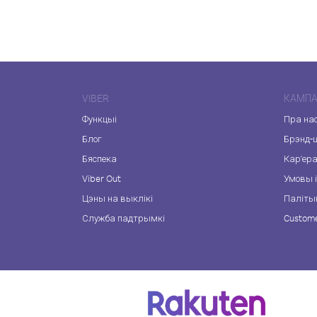
VIBER
КАМПА
Функцыі
Пра на
Блог
Брэнд-
Бяспека
Кар'ер
Viber Out
Умовы і
Цэны на выклікі
Паліты
Служба падтрымкі
Custome