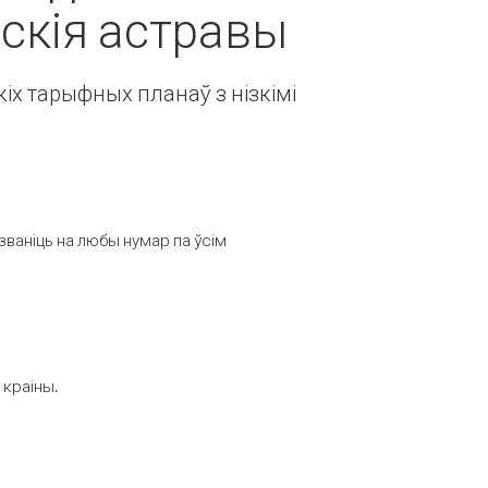
дскія астравы
іх тарыфных планаў з нізкімі
званіць на любы нумар па ўсім
 краіны.