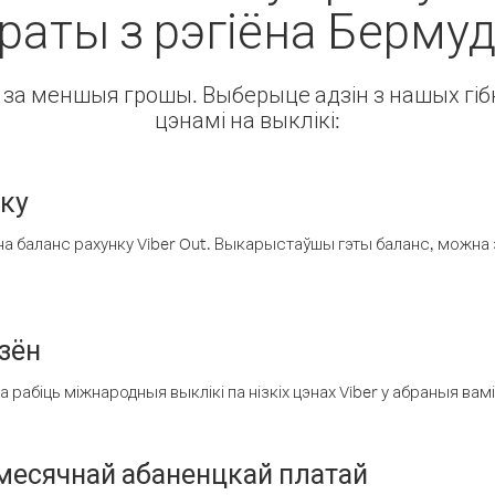
раты з рэгіёна Берму
ін за меншыя грошы. Выберыце адзін з нашых гібк
цэнамі на выклікі:
нку
а баланс рахунку Viber Out. Выкарыстаўшы гэты баланс, можна 
зён
рабіць міжнародныя выклікі па нізкіх цэнах Viber у абраныя вамі
есячнай абаненцкай платай