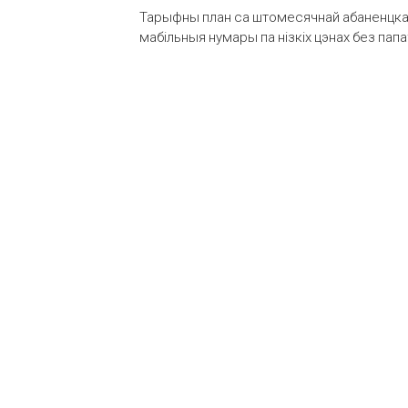
Тарыфны план са штомесячнай абаненцкай
мабільныя нумары па нізкіх цэнах без пап