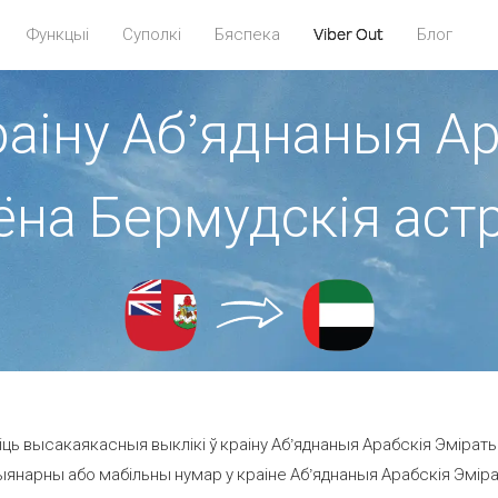
Функцыі
Суполкі
Бяспека
Viber Out
Блог
раіну Аб’яднаныя А
іёна Бермудскія аст
ць высакаякасныя выклікі ў краіну Аб’яднаныя Арабскія Эміраты
янарны або мабільны нумар у краіне Аб’яднаныя Арабскія Эміраты