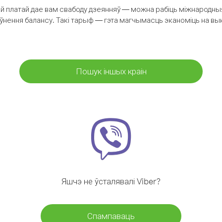
 платай дае вам свабоду дзеянняў — можна рабіць міжнародныя 
аўнення балансу. Такі тарыф — гэта магчымасць эканоміць на выкл
Пошук іншых краін
Яшчэ не ўсталявалі Viber?
Спампаваць