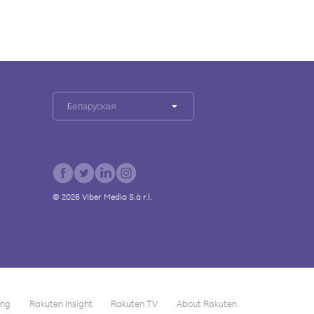
Беларуская
©
2026
Viber Media S.à r.l.
ing
Rakuten Insight
Rakuten TV
About Rakuten