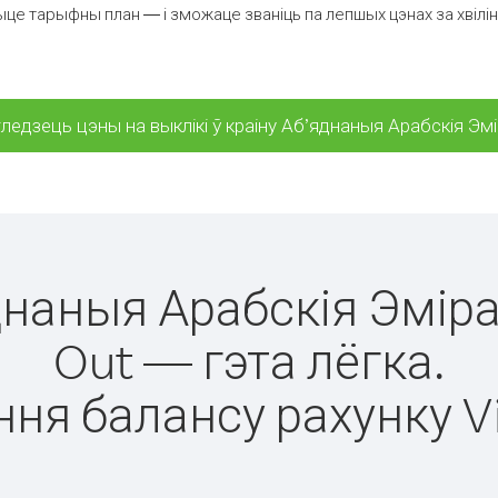
це тарыфны план — і зможаце званіць па лепшых цэнах за хвіліну
ледзець цэны на выклікі ў краіну Аб’яднаныя Арабскія Эм
яднаныя Арабскія Эмір
Out — гэта лёгка.
ня балансу рахунку V