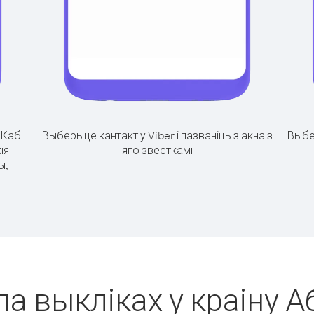
.
Каб
Выберыце кантакт у Viber і пазваніць з акна з
Выбе
ія
яго звесткамі
ы,
па выкліках у краіну 